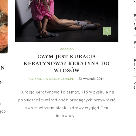
k
B
j
f
0
K
z
URODA
CZYM JEST KURACJA
P
KERATYNOWA? KERATYNA DO
f
ON
WŁOSÓW
c
-
COSMETIX-SKLEP.COM.PL
22 września 2017
S
Z
t
Kuracja keratynowa to temat, który zyskuje na
popularności wśród osób pragnących przywrócić
y
swoim włosom blask i zdrowy wygląd. Ten
ąco
innowacy...