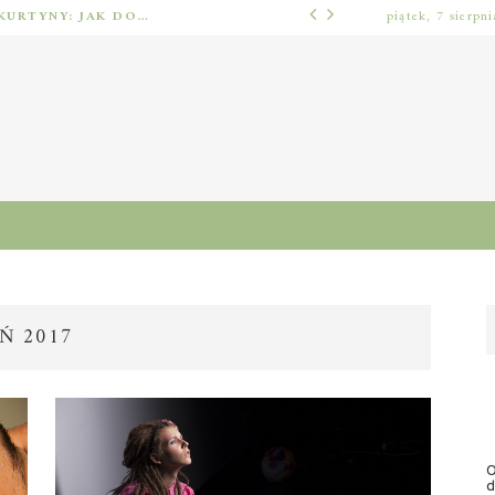
BARIERY FOTOELEKTRYCZNE I ŚWIETLNE KURTYNY: JAK DOBRAĆ ROZWIĄZANIE DO BEZPIECZEŃSTWA FUNKCJONALNEGO (MUTING, BLANKING, TYP 2 I TYP 4)
piątek, 7 sierpn
INNE
Ń 2017
O
d