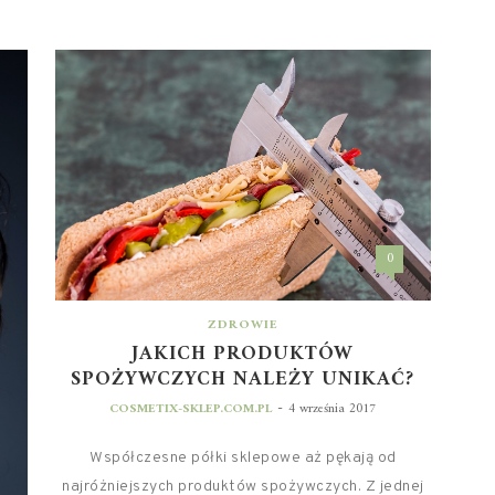
0
ZDROWIE
JAKICH PRODUKTÓW
SPOŻYWCZYCH NALEŻY UNIKAĆ?
-
COSMETIX-SKLEP.COM.PL
4 września 2017
Współczesne półki sklepowe aż pękają od
najróżniejszych produktów spożywczych. Z jednej