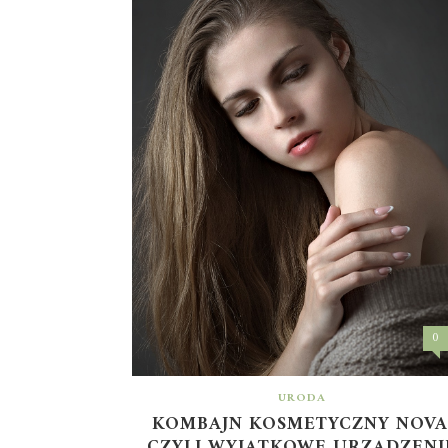
0
URODA
KOMBAJN KOSMETYCZNY NOVA
CZYLI WYJĄTKOWE URZĄDZENI