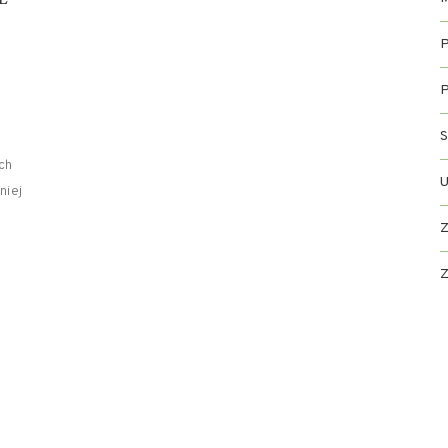
P
P
S
ch
niej
Z