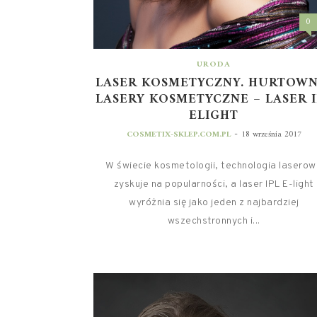
0
URODA
LASER KOSMETYCZNY. HURTOWN
LASERY KOSMETYCZNE – LASER I
ELIGHT
-
COSMETIX-SKLEP.COM.PL
18 września 2017
W świecie kosmetologii, technologia lasero
zyskuje na popularności, a laser IPL E-light
wyróżnia się jako jeden z najbardziej
wszechstronnych i...