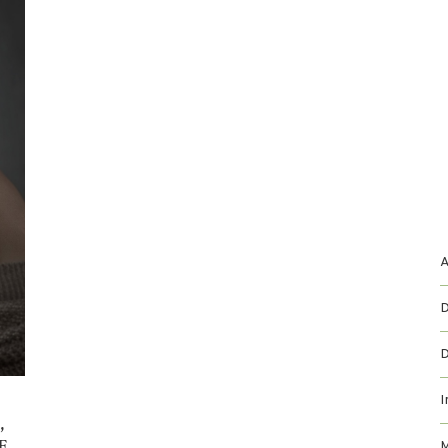
A
D
D
I
,
E
M