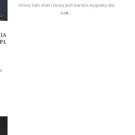
strony taki stan rzeczy jest bardzo wygodny dla
ka�...
IA
PL
wa