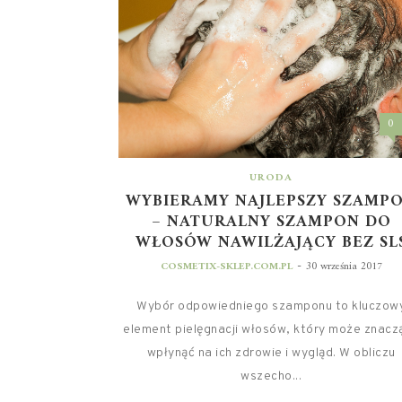
0
URODA
WYBIERAMY NAJLEPSZY SZAMP
– NATURALNY SZAMPON DO
WŁOSÓW NAWILŻAJĄCY BEZ SL
-
COSMETIX-SKLEP.COM.PL
30 września 2017
Wybór odpowiedniego szamponu to kluczow
element pielęgnacji włosów, który może znacz
wpłynąć na ich zdrowie i wygląd. W obliczu
wszecho...