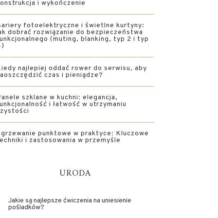
onstrukcja i wykończenie
ariery fotoelektryczne i świetlne kurtyny:
ak dobrać rozwiązanie do bezpieczeństwa
unkcjonalnego (muting, blanking, typ 2 i typ
4)
iedy najlepiej oddać rower do serwisu, aby
aoszczędzić czas i pieniądze?
anele szklane w kuchni: elegancja,
unkcjonalność i łatwość w utrzymaniu
zystości
grzewanie punktowe w praktyce: Kluczowe
echniki i zastosowania w przemyśle
URODA
Jakie są najlepsze ćwiczenia na uniesienie
pośladków?