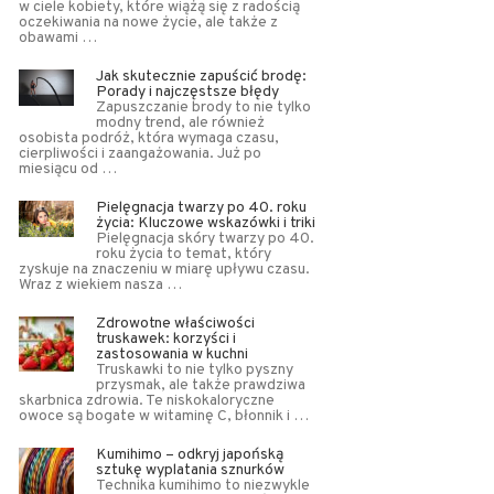
w ciele kobiety, które wiążą się z radością
oczekiwania na nowe życie, ale także z
obawami …
Jak skutecznie zapuścić brodę:
Porady i najczęstsze błędy
Zapuszczanie brody to nie tylko
modny trend, ale również
osobista podróż, która wymaga czasu,
cierpliwości i zaangażowania. Już po
miesiącu od …
Pielęgnacja twarzy po 40. roku
życia: Kluczowe wskazówki i triki
Pielęgnacja skóry twarzy po 40.
roku życia to temat, który
zyskuje na znaczeniu w miarę upływu czasu.
Wraz z wiekiem nasza …
Zdrowotne właściwości
truskawek: korzyści i
zastosowania w kuchni
Truskawki to nie tylko pyszny
przysmak, ale także prawdziwa
skarbnica zdrowia. Te niskokaloryczne
owoce są bogate w witaminę C, błonnik i …
Kumihimo – odkryj japońską
sztukę wyplatania sznurków
Technika kumihimo to niezwykle