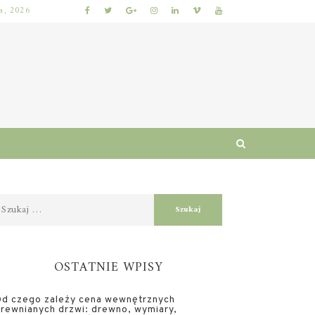
ia, 2026
KIEDY NAJLEPIEJ ODDAĆ ROWER DO SERWISU, ABY ZAOSZCZĘDZIĆ CZAS I PIENIĄDZE?
OSTATNIE WPISY
d czego zależy cena wewnętrznych
rewnianych drzwi: drewno, wymiary,