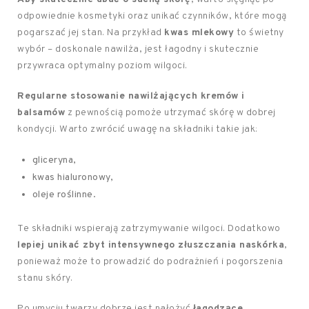
odpowiednie kosmetyki oraz unikać czynników, które mogą
pogarszać jej stan. Na przykład
kwas mlekowy
to świetny
wybór – doskonale nawilża, jest łagodny i skutecznie
przywraca optymalny poziom wilgoci.
Regularne stosowanie nawilżających kremów i
balsamów
z pewnością pomoże utrzymać skórę w dobrej
kondycji. Warto zwrócić uwagę na składniki takie jak:
gliceryna,
kwas hialuronowy,
oleje roślinne.
Te składniki wspierają zatrzymywanie wilgoci. Dodatkowo
lepiej unikać zbyt intensywnego złuszczania naskórka
,
ponieważ może to prowadzić do podrażnień i pogorszenia
stanu skóry.
Po umyciu twarzy dobrze jest nałożyć
łagodzące