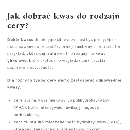
Jak dobrać kwas do rodzaju
cery?
Dobór kwasu
do pielęgnacji twarzy musi być precyzyjnie
dostosowany do typu skóry oraz jej unikalnych potrzeb. Na
przykład,
skóra dojrzała
świetnie reaguje na
kwas
glikolowy
, który skutecznie wygładza zmarszczki i
poprawia elastyczność.
Dla różnych typów cery warto zastosować odpowiednie
kwasy:
cera sucha:
kwas mlekowy lub polihydroksykwasy
(PHA), które intensywnie nawilżają i łagodzą
podrażnienia,
cera tłusta lub mieszana:
beta-hydroksykwasy (BHA),
które regulują pracę gruczołów łojowych oraz