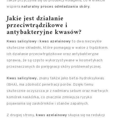
także przyczynia się do produkcji kolagenu, co w efekcie
wspiera
naturalny proces odmładzania skóry.
Jakie jest działanie
przeciwtrądzikowe i
antybakteryjne kwasów?
Kwas salicylowy
i
kwas azelainowy
to dwa niezwykle
skuteczne składniki, które pomagają w walce z trądzikiem.
Ich działanie przeciwtrądzikowe oraz antybakteryjne
sprawia, że są często wykorzystywane w kosmetykach
przeznaczonych do pielęgnacji skóry problematycznej.
Kwas salicylowy
, znany także jako beta-hydroksykwas
(BHA), ma zdolność penetracji porów. Dzięki temu
skutecznie oczyszcza je z nadmiaru sebum oraz martwych
komórek naskórka, co znacznie zmniejsza ryzyko
pojawiania się zaskórników i stanów zapalnych.
Z drugiej strony,
kwas azelainowy
skupia się na redukcji