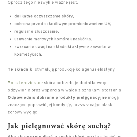
Oprócz tego niezwykle ważne jest:
delikatne oczyszczanie skóry,
ochrona przed szkodliwym promieniowaniem UV,
regularne złuszczanie,
usuwanie martwych komórek naskórka,
zwracanie uwagi na składniki aktywne zawarte w
kosmetykach.
Te składniki
stymulują produkcję kolagenu i elastyny.
Po czterdziestce
skóra potrzebuje dodatkowego
odżywienia oraz wsparcia w walce z oznakami starzenia.
Odpowiednio dobrane produkty pielęgnacyjne
mogą
znacząco poprawić jej kondycję, przywracając blask i
zdrowy wygląd.
Jak pielęgnować skórę suchą?
Aby skutecznie dbać o suchą skórę
, warto sięgnąć po