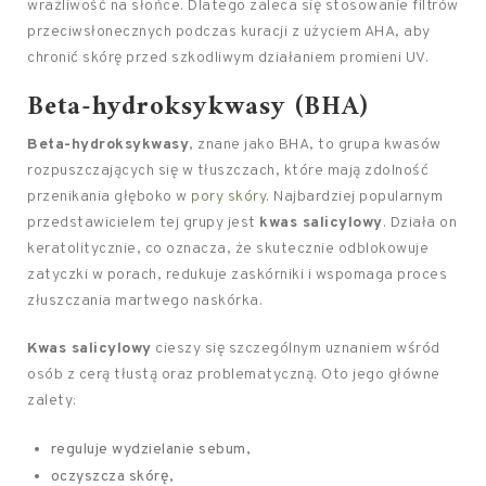
wrażliwość na słońce. Dlatego zaleca się stosowanie filtrów
przeciwsłonecznych podczas kuracji z użyciem AHA, aby
chronić skórę przed szkodliwym działaniem promieni UV.
Beta-hydroksykwasy (BHA)
Beta-hydroksykwasy
, znane jako BHA, to grupa kwasów
rozpuszczających się w tłuszczach, które mają zdolność
przenikania głęboko w
pory skóry
. Najbardziej popularnym
przedstawicielem tej grupy jest
kwas salicylowy
. Działa on
keratolitycznie, co oznacza, że skutecznie odblokowuje
zatyczki w porach, redukuje zaskórniki i wspomaga proces
złuszczania martwego naskórka.
Kwas salicylowy
cieszy się szczególnym uznaniem wśród
osób z cerą tłustą oraz problematyczną. Oto jego główne
zalety:
reguluje wydzielanie sebum,
oczyszcza skórę,