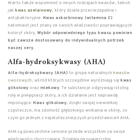
Warto także wspomnieć o innych rodzajach kwasów, takich
jak
kwas azelainowy
, który działa przeciwzapalnie i
antybakteryjnie.
Kwas askorbinowy (witamina C)
natomiast jest znany ze swoich właściwości poprawiających
koloryt skóry.
Wybór odpowiedniego typu kwasu powinien
być zawsze dostosowany do indywidualnych potrzeb
naszej cery.
Alfa-hydroksykwasy (AHA)
Alfa-hydroksykwasy (AHA)
to grupa naturalnych
kwasów
owocowych
, wśród których szczególnie wyróżniają się
kwas
glikolowy
oraz
mlekowy
. Te substancje odgrywają istotną
rolę w pielęgnacji skóry, a ich działanie jest naprawdę
imponujące.
Kwas glikolowy
, dzięki swojej niewielkiej
cząsteczce, ma zdolność głębokiego wnikania w skórę, co
czyni go jednym z najskuteczniejszych przedstawicieli AHA.
AHA są powszechnie cenione przede wszystkim za swoje
właściwości złuszczające. Działają na powierzchni