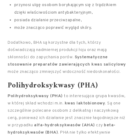
przynosi ulgę osobom borykającym się z trądzikiem
dzięki właściwościom antybakteryjnym,
posiada działanie przeciwzapalne,
może znacząco poprawić wygląd skóry.
Dodatkowo, BHA są korzystne dla tych, którzy
doświadczają nadmiernej produkcji łoju oraz mają
skłonności do zapychania porów.
Systematyczne
stosowanie preparatów zawierających kwas salicylowy
może znacząco zmniejszyć widoczność niedoskonałości.
Polihydroksykwasy (PHA)
Polihydroksykwasy (PHA)
to interesująca grupa kwasów,
w której skład wchodzi m.in.
kwas laktobionowy
. Są one
szczególnie polecane osobom z delikatną i naczynkową
cerą, ponieważ ich działanie jest znacznie łagodniejsze niż
w przypadku
alfa-hydroksykwasów (AHA)
czy
beta-
hydroksykwasów (BHA)
. PHA nie tylko efektywnie