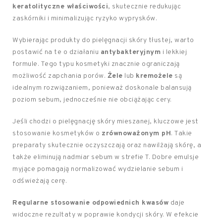
keratolityczne właściwości
, skutecznie redukując
zaskórniki i minimalizując ryzyko wyprysków.
Wybierając produkty do pielęgnacji skóry tłustej, warto
postawić na te o działaniu
antybakteryjnym
i lekkiej
formule. Tego typu kosmetyki znacznie ograniczają
możliwość zapchania porów.
Żele
lub
kremożele
są
idealnym rozwiązaniem, ponieważ doskonale balansują
poziom sebum, jednocześnie nie obciążając cery.
Jeśli chodzi o pielęgnację skóry mieszanej, kluczowe jest
stosowanie kosmetyków o
zrównoważonym pH
. Takie
preparaty skutecznie oczyszczają oraz nawilżają skórę, a
także eliminują nadmiar sebum w strefie T. Dobre emulsje
myjące pomagają normalizować wydzielanie sebum i
odświeżają cerę.
Regularne stosowanie odpowiednich kwasów
daje
widoczne rezultaty w poprawie kondycji skóry. W efekcie