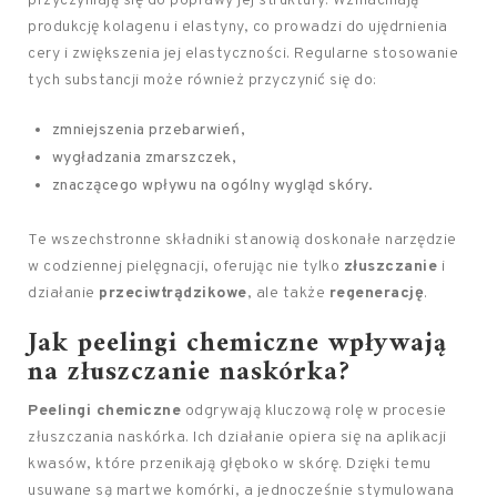
przyczyniają się do poprawy jej struktury. Wzmacniają
produkcję kolagenu i elastyny, co prowadzi do ujędrnienia
cery i zwiększenia jej elastyczności. Regularne stosowanie
tych substancji może również przyczynić się do:
zmniejszenia przebarwień,
wygładzania zmarszczek,
znaczącego wpływu na ogólny wygląd skóry.
Te wszechstronne składniki stanowią doskonałe narzędzie
w codziennej pielęgnacji, oferując nie tylko
złuszczanie
i
działanie
przeciwtrądzikowe
, ale także
regenerację
.
Jak
peelingi chemiczne
wpływają
na złuszczanie naskórka?
Peelingi chemiczne
odgrywają kluczową rolę w procesie
złuszczania naskórka. Ich działanie opiera się na aplikacji
kwasów, które przenikają głęboko w skórę. Dzięki temu
usuwane są martwe komórki, a jednocześnie stymulowana