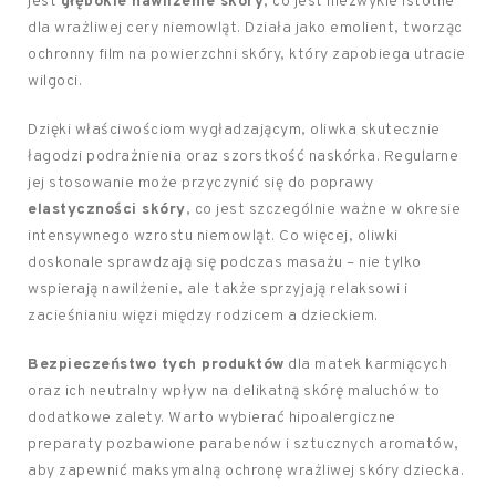
jest
głębokie nawilżenie skóry
, co jest niezwykle istotne
dla wrażliwej cery niemowląt. Działa jako emolient, tworząc
ochronny film na powierzchni skóry, który zapobiega utracie
wilgoci.
Dzięki właściwościom wygładzającym, oliwka skutecznie
łagodzi podrażnienia oraz szorstkość naskórka. Regularne
jej stosowanie może przyczynić się do poprawy
elastyczności skóry
, co jest szczególnie ważne w okresie
intensywnego wzrostu niemowląt. Co więcej, oliwki
doskonale sprawdzają się podczas masażu – nie tylko
wspierają nawilżenie, ale także sprzyjają relaksowi i
zacieśnianiu więzi między rodzicem a dzieckiem.
Bezpieczeństwo tych produktów
dla matek karmiących
oraz ich neutralny wpływ na delikatną skórę maluchów to
dodatkowe zalety. Warto wybierać hipoalergiczne
preparaty pozbawione parabenów i sztucznych aromatów,
aby zapewnić maksymalną ochronę wrażliwej skóry dziecka.