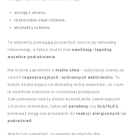
wyciąg z aloesu,
różnorodne oleje roślinne,
ekstrakty roślinne.
Te elementy pomagają przywrócić skórze jej naturalną
równowagę, a także skutecznie
nawilżają
i
łagodzą
wszelkie podrażnienia
.
Nie można zapomnieć o
maśle shea
– substancji znanej ze
swoich
regeneracyjnych
i
ochronnych właściwości
. To
masło działa kojąco na delikatną skórę maluchów, co czyni
je świetnym wyborem w codziennej pielęgnacji.
Zdecydowanie należy unikać kosmetyków zawierających
sztuczne chemikalia, takie jak
parabeny
czy
SLS/SLES
,
ponieważ mogą one prowadzić do
reakcji alergicznych
lub
podrażnień
.
Warto też pamiętać, że idealne kosmetyki dla