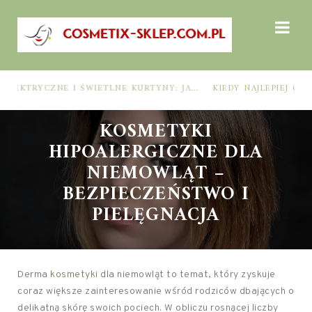
BARIERY FOTOELEKTRYCZNE I ŚWIETLNE KURTYNY: JAK DOBRAĆ ROZWIĄZANIE DO BEZPIECZEŃSTWA FUNKCJONALNEGO (MUTING, BLANKING, TYP 2 I TYP 4)
KIEDY NAJLEPIEJ ODDAĆ ROWER DO SERWISU, ABY ZAOSZCZĘDZIĆ CZAS I PIENIĄDZE?
KOSMETYKI
HIPOALERGICZNE DLA
NIEMOWLĄT –
BEZPIECZEŃSTWO I
PIELĘGNACJA
Derma
kosmetyki
dla niemowląt to temat, który zyskuje
coraz większe zainteresowanie wśród rodziców dbających o
delikatną skórę swoich pociech. W obliczu rosnącej liczby