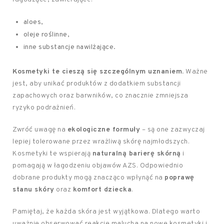
aloes,
oleje roślinne,
inne substancje nawilżające.
Kosmetyki te cieszą się szczególnym uznaniem.
Ważne
jest, aby unikać produktów z dodatkiem substancji
zapachowych oraz barwników, co znacznie zmniejsza
ryzyko podrażnień.
Zwróć uwagę na
ekologiczne formuły
– są one zazwyczaj
lepiej tolerowane przez wrażliwą skórę najmłodszych.
Kosmetyki te wspierają
naturalną barierę skórną
i
pomagają w łagodzeniu objawów AZS. Odpowiednio
dobrane produkty mogą znacząco wpłynąć na
poprawę
stanu skóry
oraz
komfort dziecka
.
Pamiętaj, że każda skóra jest wyjątkowa. Dlatego warto
uważnie obserwować reakcje malucha na nowe kosmetyki i