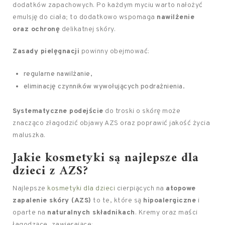
dodatków zapachowych. Po każdym myciu warto nałożyć
emulsję do ciała; to dodatkowo wspomaga
nawilżenie
oraz ochronę
delikatnej skóry.
Zasady pielęgnacji
powinny obejmować:
regularne nawilżanie,
eliminację czynników wywołujących podrażnienia.
Systematyczne podejście
do troski o skórę może
znacząco złagodzić objawy AZS oraz poprawić jakość życia
maluszka.
Jakie kosmetyki są najlepsze dla
dzieci z AZS?
Najlepsze
kosmetyki dla dzieci
cierpiących na
atopowe
zapalenie skóry (AZS)
to te, które są
hipoalergiczne
i
oparte na
naturalnych składnikach
. Kremy oraz maści
łagodzące, zawierające: