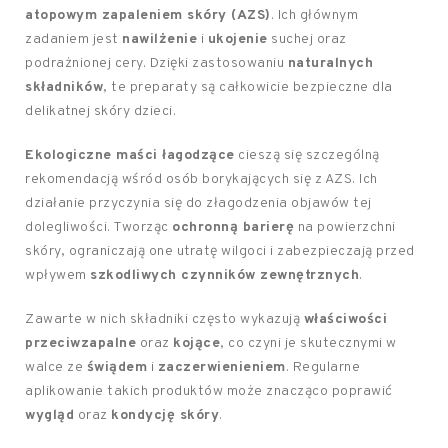
atopowym zapaleniem skóry (AZS)
. Ich głównym
zadaniem jest
nawilżenie
i
ukojenie
suchej oraz
podrażnionej cery. Dzięki zastosowaniu
naturalnych
składników
, te preparaty są całkowicie bezpieczne dla
delikatnej skóry dzieci.
Ekologiczne maści łagodzące
cieszą się szczególną
rekomendacją wśród osób borykających się z AZS. Ich
działanie przyczynia się do złagodzenia objawów tej
dolegliwości. Tworząc
ochronną barierę
na powierzchni
skóry, ograniczają one utratę wilgoci i zabezpieczają przed
wpływem
szkodliwych czynników zewnętrznych
.
Zawarte w nich składniki często wykazują
właściwości
przeciwzapalne
oraz
kojące
, co czyni je skutecznymi w
walce ze
świądem
i
zaczerwienieniem
. Regularne
aplikowanie takich produktów może znacząco poprawić
wygląd
oraz
kondycję skóry
.