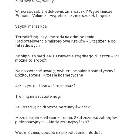
zestawy SPA, wanny
W jaki sposób zredukować zmarszczki? Wypełniacze
Princess Volume – wypełnianie zmarszczek Legnica
Szybki marsz kcal
Termolifting, czyli metoda na odmłodzenie.
Radiofrekwencja mikroigłowa Kraków – urządzenie do
fal radiowych
Kriolipoliza med 340. Usuwanie zbędnego tłuszczu – jak
można to zrobić?
Na co zwracać uwagę, wybierając salon kosmetyczny?
Łóżko, fotele i krzesła kosmetyczne
Jak często stosować rollmasaż?
Trening na szczupłe nogi
Ile kosztują najdroższe perfumy świata?
Mezoterapia revitacare – cena. Skuteczność zabiegów
pielęgnacyjnych – kiedy jest najwyższa?
Woda różana, sposób na przedłużenie młodości