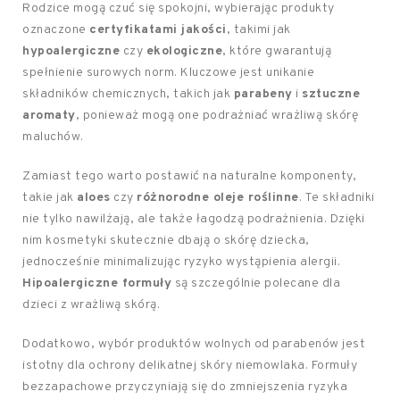
Rodzice mogą czuć się spokojni, wybierając produkty
oznaczone
certyfikatami jakości
, takimi jak
hypoalergiczne
czy
ekologiczne
, które gwarantują
spełnienie surowych norm. Kluczowe jest unikanie
składników chemicznych, takich jak
parabeny
i
sztuczne
aromaty
, ponieważ mogą one podrażniać wrażliwą skórę
maluchów.
Zamiast tego warto postawić na naturalne komponenty,
takie jak
aloes
czy
różnorodne oleje roślinne
. Te składniki
nie tylko nawilżają, ale także łagodzą podrażnienia. Dzięki
nim kosmetyki skutecznie dbają o skórę dziecka,
jednocześnie minimalizując ryzyko wystąpienia alergii.
Hipoalergiczne formuły
są szczególnie polecane dla
dzieci z wrażliwą skórą.
Dodatkowo, wybór produktów wolnych od parabenów jest
istotny dla ochrony delikatnej skóry niemowlaka. Formuły
bezzapachowe przyczyniają się do zmniejszenia ryzyka