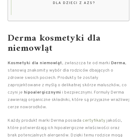
DLA DZIECI Z AZS?
Derma kosmetyki dla
niemowląt
Kosmetyki dla niemowląt
, zwłaszcza te od marki
Derma
,
stanowią znakomity wybór dla rodziców dbających o
zdrowie swoich pociech. Produkty te zostały
zaprojektowane z myślą o delikatnej skórze maluszków, co
czyni je
hipoalergicznymi
i bezpiecznymi. Formuły Derma
zawierają organiczne składniki, które są przyjazne wrażliwej
cerze noworodków.
Każdy produkt marki Derma posiada
certyfikaty
jakości,
które potwierdzają ich hipoalergiczne właściwości oraz
brak potencjalnych alergenów. Dzięki temu rodzice mogą