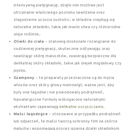
intensywną pielęgnację, dzięki nim możliwe jest
utrzymanie właściwego poziomu nawilżenia oraz
złagodzenie uczucia suchości, w składzie znajdują się
naturalne składniki, takie jak masło shea czy różnorodne
oleje roślinne,
Oliwki do ciała
– stanowią doskonałe rozwiązanie do
codziennej pielęgnacji, skutecznie odżywiając oraz
nawilżając skórę maluszków, zawierają bezpieczne dla
delikatnej skóry składniki, takie jak olejek migdałowy czy
jojoba,
Szampony
– te preparaty przeznaczone są do mycia
włosów oraz skóry głowy niemowląt, ważne jest, aby
były one łagodne i nie powodowały podrażnień,
hipoalergiczne formuły wzbogacone naturalnymi
ekstraktami zapewniają
delikatne oczyszczanie
,
Maści łagodzące
– stosowane w przypadku podrażnień
lub odparzeń, te maści tworzą ochronny film na skórze
malucha i wspomagają proces gojenia dzięki składnikom