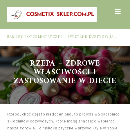
BARIERY FOTOELEKTRYCZNE I ŚWIETLNE KURTYNY: JAK DOBRAĆ ROZWIĄZANIE DO BEZPIECZEŃSTWA FUNKCJONALNEGO (MUTING, BLANKING, TYP 2 I TYP 4)
RZEPA – ZDROWE
WŁAŚCIWOŚCI I
ZASTOSOWANIE W DIECIE
Rzepa, choć często niedoceniana, to prawdziwa skarbnica
składników odżywczych, które mogą znacząco wspierać
nasze zdrowie. To niskokaloryczne warzywo kryje w sobie