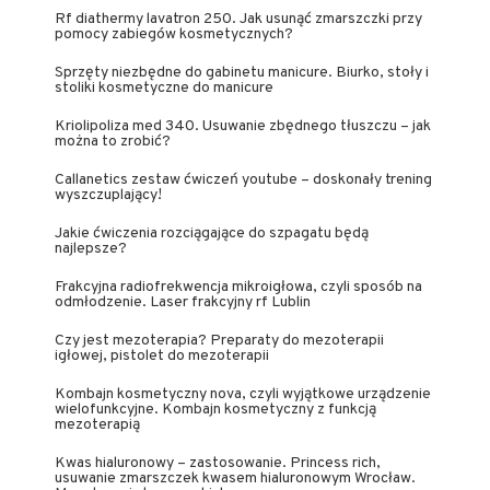
Rf diathermy lavatron 250. Jak usunąć zmarszczki przy
pomocy zabiegów kosmetycznych?
Sprzęty niezbędne do gabinetu manicure. Biurko, stoły i
stoliki kosmetyczne do manicure
Kriolipoliza med 340. Usuwanie zbędnego tłuszczu – jak
można to zrobić?
Callanetics zestaw ćwiczeń youtube – doskonały trening
wyszczuplający!
Jakie ćwiczenia rozciągające do szpagatu będą
najlepsze?
Frakcyjna radiofrekwencja mikroigłowa, czyli sposób na
odmłodzenie. Laser frakcyjny rf Lublin
Czy jest mezoterapia? Preparaty do mezoterapii
igłowej, pistolet do mezoterapii
Kombajn kosmetyczny nova, czyli wyjątkowe urządzenie
wielofunkcyjne. Kombajn kosmetyczny z funkcją
mezoterapią
Kwas hialuronowy – zastosowanie. Princess rich,
usuwanie zmarszczek kwasem hialuronowym Wrocław.