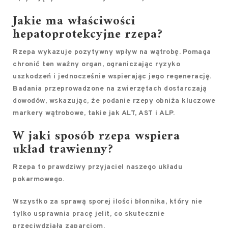
Jakie ma właściwości
hepatoprotekcyjne rzepa?
Rzepa wykazuje pozytywny wpływ na wątrobę.
Pomaga
chronić ten ważny organ, ograniczając ryzyko
uszkodzeń i jednocześnie wspierając jego regenerację.
Badania przeprowadzone na zwierzętach dostarczają
dowodów, wskazując, że podanie rzepy obniża kluczowe
markery wątrobowe, takie jak
ALT
,
AST
i
ALP
.
W jaki sposób rzepa wspiera
układ trawienny?
Rzepa to prawdziwy przyjaciel naszego
układu
pokarmowego
.
Wszystko za sprawą sporej ilości
błonnika
, który nie
tylko
usprawnia pracę jelit
, co skutecznie
przeciwdziała
zaparciom
.