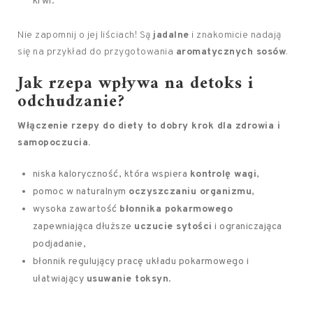
krwi.
Nie zapomnij o jej liściach! Są
jadalne
i znakomicie nadają
się na przykład do przygotowania
aromatycznych sosów
.
Jak rzepa wpływa na detoks i
odchudzanie?
Włączenie
rzepy
do diety to dobry krok dla zdrowia i
samopoczucia.
niska kaloryczność, która wspiera
kontrolę wagi
,
pomoc w naturalnym
oczyszczaniu organizmu
,
wysoka zawartość
błonnika pokarmowego
zapewniająca dłuższe
uczucie sytości
i ograniczająca
podjadanie,
błonnik regulujący pracę układu pokarmowego i
ułatwiający
usuwanie toksyn
.