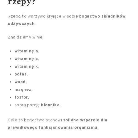
rzepy?
Rzepa to warzywo kryjące w sobie
bogactwo składników
odżywczych
.
Znajdziemy w niej:
witaminę a
,
witaminę c
,
witaminę k
,
potas
,
wapń
,
magnez
,
fosfor
,
sporą porcję
błonnika
.
Całe to bogactwo stanowi
solidne wsparcie dla
prawidłowego funkcjonowania organizmu
.