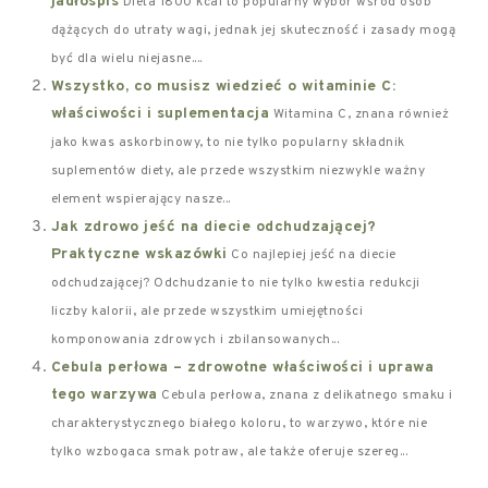
jadłospis
Dieta 1800 kcal to popularny wybór wśród osób
dążących do utraty wagi, jednak jej skuteczność i zasady mogą
być dla wielu niejasne....
Wszystko, co musisz wiedzieć o witaminie C:
właściwości i suplementacja
Witamina C, znana również
jako kwas askorbinowy, to nie tylko popularny składnik
suplementów diety, ale przede wszystkim niezwykle ważny
element wspierający nasze...
Jak zdrowo jeść na diecie odchudzającej?
Praktyczne wskazówki
Co najlepiej jeść na diecie
odchudzającej? Odchudzanie to nie tylko kwestia redukcji
liczby kalorii, ale przede wszystkim umiejętności
komponowania zdrowych i zbilansowanych...
Cebula perłowa – zdrowotne właściwości i uprawa
tego warzywa
Cebula perłowa, znana z delikatnego smaku i
charakterystycznego białego koloru, to warzywo, które nie
tylko wzbogaca smak potraw, ale także oferuje szereg...