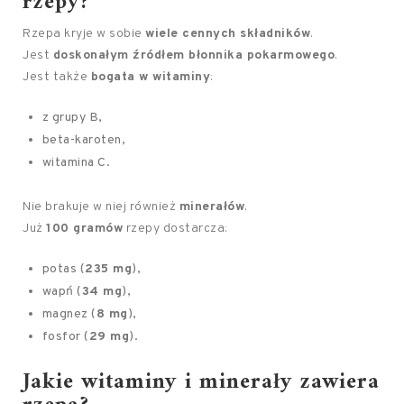
rzepy?
Rzepa kryje w sobie
wiele cennych składników
.
Jest
doskonałym źródłem błonnika pokarmowego
.
Jest także
bogata w witaminy
:
z grupy B,
beta-karoten,
witamina C.
Nie brakuje w niej również
minerałów
.
Już
100 gramów
rzepy dostarcza:
potas (
235 mg
),
wapń (
34 mg
),
magnez (
8 mg
),
fosfor (
29 mg
).
Jakie witaminy i minerały zawiera