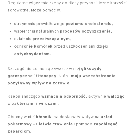
Regularne włączenie rzepy do diety przynosi liczne korzyści
zdrowotne. Może pomóc w:
utrzymaniu prawidłowego
poziomu cholesterolu
,
wspieraniu naturalnych
procesów oczyszczania
,
działaniu
przeciwzapalnym
,
ochronie komórek
przed uszkodzeniami dzięki
antyoksydantom
.
Szczególnie cenne są zawarte w niej
glikozydy
gorczyczne
i
fitoncydy
, które
mają wszechstronnie
pozytywny wpływ na zdrowie
.
Rzepa znacząco
wzmacnia odporność
, aktywnie
walcząc
z bakteriami i wirusami
.
Obecny w niej
błonnik
ma doskonały wpływ na
układ
pokarmowy
–
ułatwia trawienie
i pomaga
zapobiegać
zaparciom
.