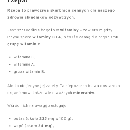
rzepa?
Rzepa to prawdziwa skarbnica cennych dla naszego
zdrowia składników odżywczych.
Jest szczególnie bogata w
witaminy
– zawiera między
innymi sporo
witaminy C
i
A
, a także cenną dla organizmu
grupę witamin B
.
witamina C,
witamina A,
grupa witamin B.
Ale to nie jedyne jej zalety. Ta niepozorna bulwa dostarcza
organizmowi także wiele ważnych
minerałów
.
Wśród nich na uwagę zasługuje:
potas (około
235 mg
w 100 g),
wapń (około
34 mg
),