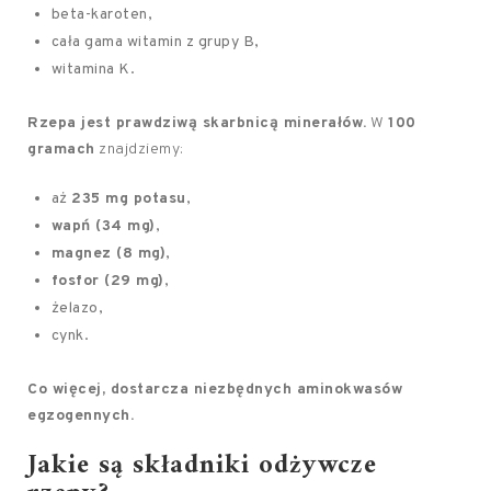
beta-karoten,
cała gama witamin z grupy B,
witamina K.
Rzepa jest prawdziwą skarbnicą minerałów.
W
100
gramach
znajdziemy:
aż
235 mg potasu
,
wapń (34 mg)
,
magnez (8 mg)
,
fosfor (29 mg)
,
żelazo,
cynk.
Co więcej, dostarcza niezbędnych aminokwasów
egzogennych.
Jakie są składniki odżywcze