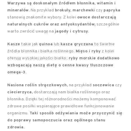
Warzywa są doskonałym źródłem błonnika, witamin i
minerałów.
Na przykład
brokuły, marchewki
czy
papryka
stanowią znakomite wybory. Z kolei
owoce dostarczają
naturalnych cukrów oraz antyoksydantów;
szczególnie
warto zwrócić uwagę na
jagody i cytrusy.
Kasze
takie jak
quinoa
lub
kasza gryczana
to świetne
źródła błonnika i białka roślinnego.
Mięso i ryby
z kolei
oferują wysokiej jakości białko;
ryby morskie dodatkowo
wzbogacają naszą dietę o cenne kwasy tłuszczowe
omega-3.
Nasiona roślin strączkowych,
na przykład
soczewica
czy
ciecierzyca,
dostarczają nam białka roślinnego oraz
błonnika. Dzięki tej różnorodności możemy komponować
zdrowe posiłki wspierające prawidłowe funkcjonowanie
organizmu.
Taki sposób odżywiania może przyczynić się
do poprawy samopoczucia oraz ogólnego stanu
zdrowia.