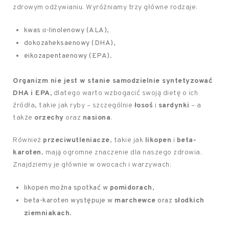
zdrowym odżywianiu. Wyróżniamy trzy główne rodzaje:
kwas α-linolenowy (ALA),
dokozaheksaenowy (DHA),
eikozapentaenowy (EPA).
Organizm nie jest w stanie samodzielnie syntetyzować
DHA i EPA,
dlatego warto wzbogacić swoją dietę o ich
źródła, takie jak ryby – szczególnie
łosoś
i
sardynki
– a
także
orzechy
oraz
nasiona
.
Również
przeciwutleniacze
, takie jak
likopen
i
beta-
karoten
, mają ogromne znaczenie dla naszego zdrowia.
Znajdziemy je głównie w owocach i warzywach:
likopen można spotkać w
pomidorach
,
beta-karoten występuje w
marchewce
oraz
słodkich
ziemniakach
.