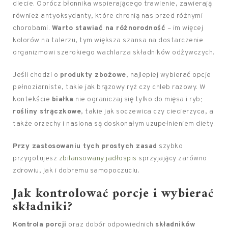
diecie. Oprócz błonnika wspierającego trawienie, zawierają
również antyoksydanty, które chronią nas przed różnymi
chorobami.
Warto stawiać na różnorodność
– im więcej
kolorów na talerzu, tym większa szansa na dostarczenie
organizmowi szerokiego wachlarza składników odżywczych.
Jeśli chodzi o
produkty zbożowe
, najlepiej wybierać opcje
pełnoziarniste, takie jak brązowy ryż czy chleb razowy. W
kontekście
białka
nie ograniczaj się tylko do mięsa i ryb;
rośliny strączkowe
, takie jak soczewica czy ciecierzyca, a
także orzechy i nasiona są doskonałym uzupełnieniem diety.
Przy zastosowaniu tych prostych zasad
szybko
przygotujesz
zbilansowany jadłospis
sprzyjający zarówno
zdrowiu, jak i dobremu samopoczuciu.
Jak kontrolować porcje i wybierać
składniki?
Kontrola porcji
oraz dobór odpowiednich
składników