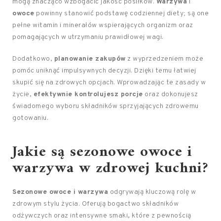
mogą znacząco wzbogacić jakość posiłków.
Warzywa
i
owoce
powinny stanowić podstawę codziennej diety; są one
pełne witamin i minerałów wspierających organizm oraz
pomagających w utrzymaniu prawidłowej wagi.
Dodatkowo,
planowanie zakupów
z wyprzedzeniem może
pomóc uniknąć impulsywnych decyzji. Dzięki temu łatwiej
skupić się na zdrowych opcjach. Wprowadzając te zasady w
życie,
efektywnie kontrolujesz porcje
oraz dokonujesz
świadomego wyboru składników sprzyjających zdrowemu
gotowaniu.
Jakie są sezonowe owoce i
warzywa w zdrowej kuchni?
Sezonowe owoce i warzywa
odgrywają kluczową rolę w
zdrowym stylu życia. Oferują bogactwo składników
odżywczych oraz intensywne smaki, które z pewnością