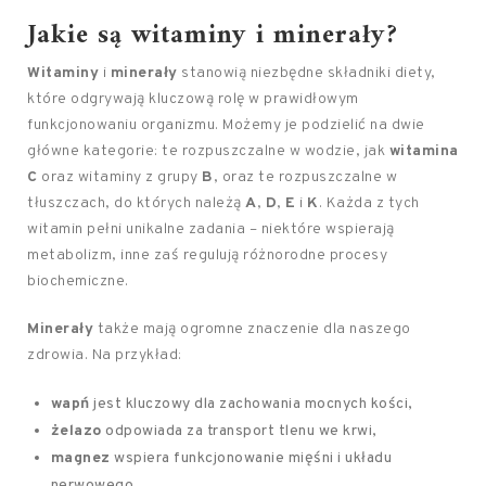
Jakie są witaminy i minerały?
Witaminy
i
minerały
stanowią niezbędne składniki diety,
które odgrywają kluczową rolę w prawidłowym
funkcjonowaniu organizmu. Możemy je podzielić na dwie
główne kategorie: te rozpuszczalne w wodzie, jak
witamina
C
oraz witaminy z grupy
B
, oraz te rozpuszczalne w
tłuszczach, do których należą
A
,
D
,
E
i
K
. Każda z tych
witamin pełni unikalne zadania – niektóre wspierają
metabolizm, inne zaś regulują różnorodne procesy
biochemiczne.
Minerały
także mają ogromne znaczenie dla naszego
zdrowia. Na przykład:
wapń
jest kluczowy dla zachowania mocnych kości,
żelazo
odpowiada za transport tlenu we krwi,
magnez
wspiera funkcjonowanie mięśni i układu
nerwowego.