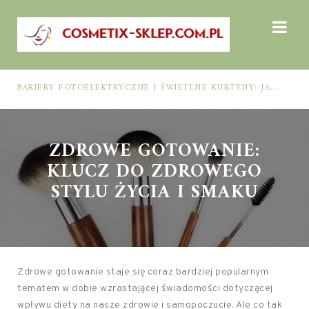
BARIERY FOTOELEKTRYCZNE I ŚWIETLNE KURTYNY: JAK DOBRAĆ ROZWIĄZANIE DO BEZPIECZEŃSTWA FUNKCJONALNEGO (MUTING, BLANKING, TYP 2 I TYP 4)
ZDROWE GOTOWANIE:
KLUCZ DO ZDROWEGO
STYLU ŻYCIA I SMAKU
Zdrowe gotowanie staje się coraz bardziej popularnym
tematem w dobie wzrastającej świadomości dotyczącej
wpływu diety na nasze zdrowie i samopoczucie. Ale co tak