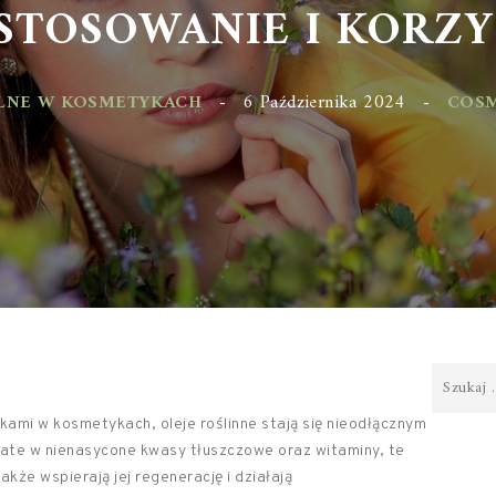
TOSOWANIE I KORZYŚ
NE W KOSMETYKACH
-
6 Października 2024
-
COSMET
ikami w kosmetykach, oleje roślinne stają się nieodłącznym
gate w nienasycone kwasy tłuszczowe oraz witaminy, te
także wspierają jej regenerację i działają