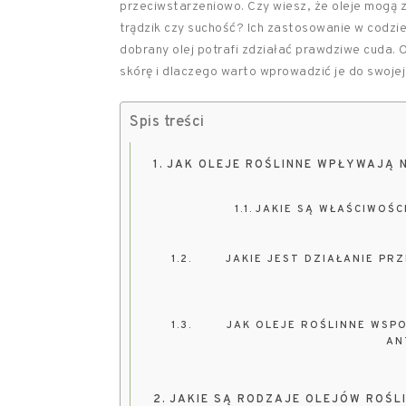
przeciwstarzeniowo. Czy wiesz, że oleje mogą z
trądzik czy suchość? Ich zastosowanie w codzien
dobrany olej potrafi zdziałać prawdziwe cuda. O
skórę i dlaczego warto wprowadzić je do swoje
Spis treści
JAK OLEJE ROŚLINNE WPŁYWAJĄ 
JAKIE SĄ WŁAŚCIWOŚC
JAKIE JEST DZIAŁANIE PR
JAK OLEJE ROŚLINNE WSP
AN
JAKIE SĄ RODZAJE OLEJÓW ROŚL