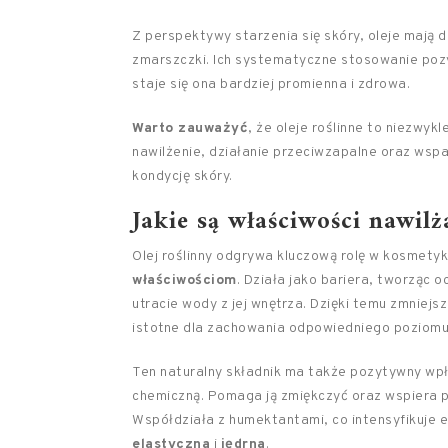
Z perspektywy starzenia się skóry, oleje mają
zmarszczki. Ich systematyczne stosowanie pozy
staje się ona bardziej promienna i zdrowa.
Warto zauważyć
, że oleje roślinne to niezwy
nawilżenie, działanie przeciwzapalne oraz wsp
kondycję skóry.
Jakie są właściwości nawilż
Olej roślinny odgrywa kluczową rolę w kosmety
właściwościom
. Działa jako bariera, tworząc 
utracie wody z jej wnętrza. Dzięki temu zmniejs
istotne dla zachowania odpowiedniego poziomu 
Ten naturalny składnik ma także pozytywny wpły
chemiczną. Pomaga ją zmiękczyć oraz wspiera p
Współdziała z humektantami, co intensyfikuje ef
elastyczna
i
jędrna
.