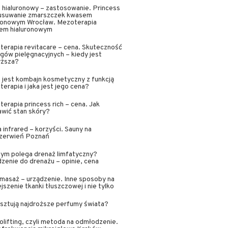
hialuronowy – zastosowanie. Princess
, usuwanie zmarszczek kwasem
uronowym Wrocław. Mezoterapia
em hialuronowym
erapia revitacare – cena. Skuteczność
gów pielęgnacyjnych – kiedy jest
yższa?
jest kombajn kosmetyczny z funkcją
erapia i jaka jest jego cena?
erapia princess rich – cena. Jak
wić stan skóry?
 infrared – korzyści. Sauny na
zerwień Poznań
ym polega drenaż limfatyczny?
zenie do drenażu – opinie, cena
masaż – urządzenie. Inne sposoby na
jszenie tkanki tłuszczowej i nie tylko
osztują najdroższe perfumy świata?
lifting, czyli metoda na odmłodzenie.