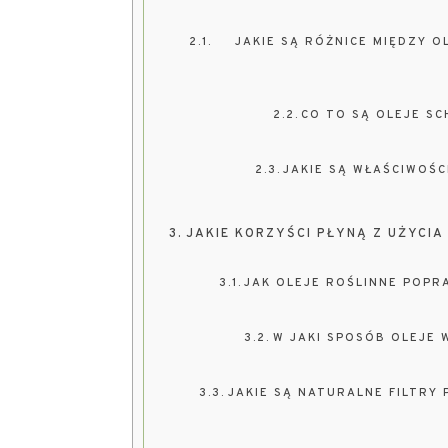
JAKIE SĄ RÓŻNICE MIĘDZY O
CO TO SĄ OLEJE SC
JAKIE SĄ WŁAŚCIWOŚ
JAKIE KORZYŚCI PŁYNĄ Z UŻYCI
JAK OLEJE ROŚLINNE POPR
W JAKI SPOSÓB OLEJE 
JAKIE SĄ NATURALNE FILTRY