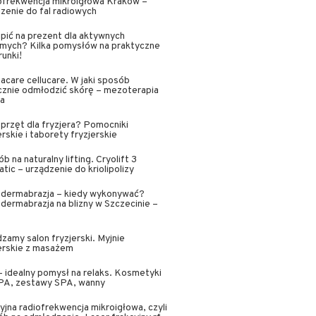
ofrekwencja mikroigłowa Kraków –
zenie do fal radiowych
pić na prezent dla aktywnych
omych? Kilka pomysłów na praktyczne
unki!
acare cellucare. W jaki sposób
cznie odmłodzić skórę – mezoterapia
wa
sprzęt dla fryzjera? Pomocniki
erskie i taborety fryzjerskie
b na naturalny lifting. Cryolift 3
tic – urządzenie do kriolipolizy
odermabrazja – kiedy wykonywać?
dermabrazja na blizny w Szczecinie –
zamy salon fryzjerski. Myjnie
erskie z masażem
 idealny pomysł na relaks. Kosmetyki
SPA, zestawy SPA, wanny
yjna radiofrekwencja mikroigłowa, czyli