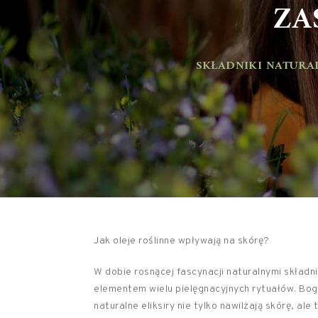
ZAS
SKŁADNIKI NATURAL
Jak oleje roślinne wpływają na skórę?
W dobie rosnącej fascynacji naturalnymi składn
elementem wielu pielęgnacyjnych rytuałów. Bo
naturalne eliksiry nie tylko nawilżają skórę, ale 