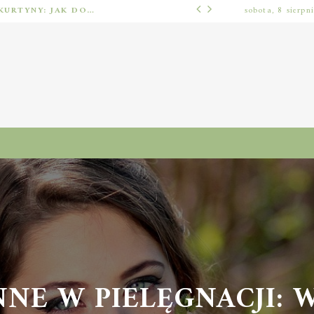
BARIERY FOTOELEKTRYCZNE I ŚWIETLNE KURTYNY: JAK DOBRAĆ ROZWIĄZANIE DO BEZPIECZEŃSTWA FUNKCJONALNEGO (MUTING, BLANKING, TYP 2 I TYP 4)
sobota, 8 sierpn
INNE
NE W PIELĘGNACJI: W