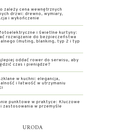
o zależy cena wewnętrznych
nych drzwi: drewno, wymiary,
kcja i wykończenie
fotoelektryczne i świetlne kurtyny:
rać rozwiązanie do bezpieczeństwa
alnego (muting, blanking, typ 2 i typ
jlepiej oddać rower do serwisu, aby
ędzić czas i pieniądze?
zklane w kuchni: elegancja,
alność i łatwość w utrzymaniu
ci
nie punktowe w praktyce: Kluczowe
i i zastosowania w przemyśle
URODA