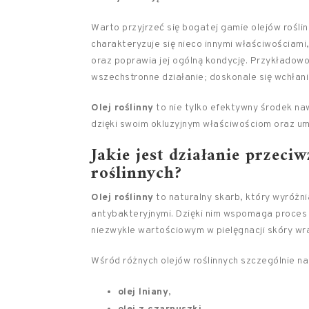
Warto przyjrzeć się bogatej gamie olejów rośl
charakteryzuje się nieco innymi właściwościami
oraz poprawia jej ogólną kondycję. Przykładowo
wszechstronne działanie; doskonale się wchłania 
Olej roślinny
to nie tylko efektywny środek naw
dzięki swoim okluzyjnym właściwościom oraz um
Jakie jest działanie przeci
roślinnych?
Olej roślinny
to naturalny skarb, który wyróżni
antybakteryjnymi. Dzięki nim wspomaga proces g
niezwykle wartościowym w pielęgnacji skóry wra
Wśród różnych olejów roślinnych szczególnie na
olej lniany
,