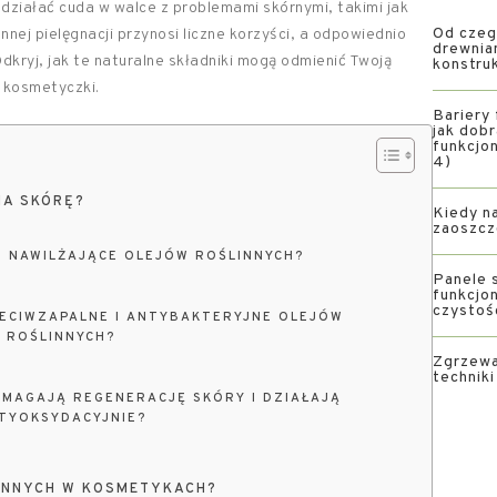
działać cuda w walce z problemami skórnymi, takimi jak
Od czeg
nej pielęgnacji przynosi liczne korzyści, a odpowiednio
drewnia
dkryj, jak te naturalne składniki mogą odmienić Twoją
konstru
j kosmetyczki.
Bariery 
jak dob
funkcjon
4)
NA SKÓRĘ?
Kiedy na
zaoszcz
I NAWILŻAJĄCE OLEJÓW ROŚLINNYCH?
Panele s
funkcjon
czystoś
ZECIWZAPALNE I ANTYBAKTERYJNE OLEJÓW
ROŚLINNYCH?
Zgrzewa
technik
OMAGAJĄ REGENERACJĘ SKÓRY I DZIAŁAJĄ
TYOKSYDACYJNIE?
INNYCH W KOSMETYKACH?