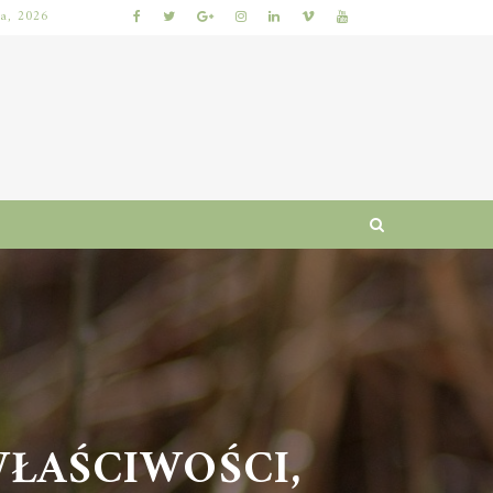
ia, 2026
KIEDY NAJLEPIEJ ODDAĆ ROWER DO SERWISU, ABY ZAOSZCZĘDZIĆ CZAS I PIENIĄDZE?
ŁAŚCIWOŚCI,