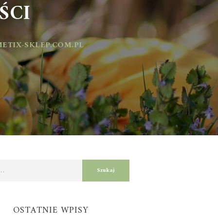
CI
IX-SKLEP.COM.PL
OSTATNIE WPISY