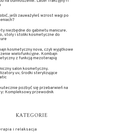
b na odmłodzenie. Laser frakcyjny rf
n
obić, jeśli zauważyłeś wzrost wagi po
zeniach?
ty niezbędne do gabinetu manicure.
o, stoły i stoliki kosmetyczne do
cure
ajn kosmetyczny nova, czyli wyjątkowe
zenie wielofunkcyjne. Kombajn
etyczny z funkcją mezoterapią
niczny salon kosmetyczny.
lizatory uv, środki sterylizujące
atic
kutecznie pozbyć się przebarwień na
zy: Kompleksowy przewodnik
KATEGORIE
apia i relaksacja