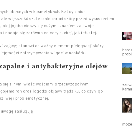
innych obecnych w kosmetykach. Każdy z nich
, ale większość skutecznie chroni skórę przed wysuszeniem
, olej jojoba cieszy się dużym uznaniem za swoje
i nadaje się zarówno do cery suchej, jak i tłustej.
ilżający; stanowi on ważny element pielęgnacji skóry
bardz
iejętności zatrzymywania wilgoci w naskórku.
prob
wzapalne i antybakteryjne olejów
a się silnymi właściwościami przeciwzapalnymi i
zauwa
karm
ojenia ran oraz łagodzi objawy trądziku, co czyni go
żliwej i problematycznej.
 uwagę zasługują:
może