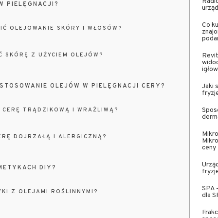
Radi
W PIELĘGNACJI?
urząd
Co ku
IĆ OLEJOWANIE SKÓRY I WŁOSÓW?
znaj
podar
Ć SKÓRĘ Z UŻYCIEM OLEJÓW?
Revit
wido
igło
ASTOSOWANIE OLEJÓW W PIELĘGNACJI CERY?
Jaki 
fryzj
Sposó
 CERĘ TRĄDZIKOWĄ I WRAŻLIWĄ?
derma
Mikr
ERĘ DOJRZAŁĄ I ALERGICZNĄ?
Mikro
ceny
Urząd
METYKACH DIY?
fryzj
SPA –
YKI Z OLEJAMI ROŚLINNYMI?
dla 
Frakc