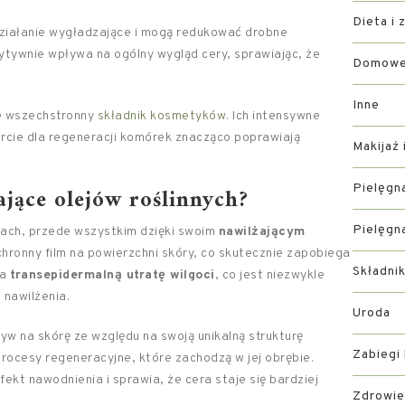
Dieta i 
 działanie wygładzające i mogą redukować drobne
tywnie wpływa na ogólny wygląd cery, sprawiając, że
Domowe 
Inne
kle wszechstronny
składnik kosmetyków
. Ich intensywne
arcie dla regeneracji komórek znacząco poprawiają
Makijaż 
Pielęgn
ające olejów roślinnych?
Pielęgn
kach, przede wszystkim dzięki swoim
nawilżającym
ochronny film na powierzchni skóry, co skutecznie zapobiega
Składni
za
transepidermalną utratę wilgoci
, co jest niezwykle
nawilżenia.
Uroda
w na skórę ze względu na swoją unikalną strukturę
Zabiegi
rocesy regeneracyjne, które zachodzą w jej obrębie.
ekt nawodnienia i sprawia, że cera staje się bardziej
Zdrowie