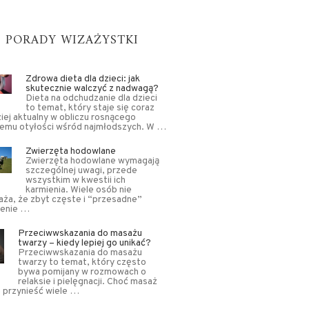
PORADY WIZAŻYSTKI
Zdrowa dieta dla dzieci: jak
skutecznie walczyć z nadwagą?
Dieta na odchudzanie dla dzieci
to temat, który staje się coraz
iej aktualny w obliczu rosnącego
lemu otyłości wśród najmłodszych. W …
Zwierzęta hodowlane
Zwierzęta hodowlane wymagają
szczególnej uwagi, przede
wszystkim w kwestii ich
karmienia. Wiele osób nie
ża, że zbyt częste i “przesadne”
ienie …
Przeciwwskazania do masażu
twarzy – kiedy lepiej go unikać?
Przeciwwskazania do masażu
twarzy to temat, który często
bywa pomijany w rozmowach o
relaksie i pielęgnacji. Choć masaż
 przynieść wiele …