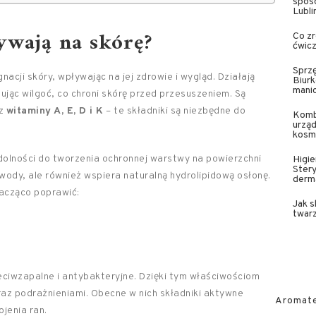
sposó
Lubli
ływają na skórę?
Co zr
ćwic
Sprzę
acji skóry, wpływając na jej zdrowie i wygląd. Działają
Biurk
mani
ując wilgoć, co chroni skórę przed przesuszeniem. Są
z
witaminy A, E, D i K
– te składniki są niezbędne do
Komb
urząd
kosm
zdolności do tworzenia ochronnej warstwy na powierzchni
Higie
Stery
 wody, ale również wspiera naturalną hydrolipidową osłonę.
derm
acząco poprawić:
Jak s
twar
zeciwzapalne i antybakteryjne. Dzięki tym właściwościom
raz podrażnieniami. Obecne w nich składniki aktywne
Aromater
jenia ran.