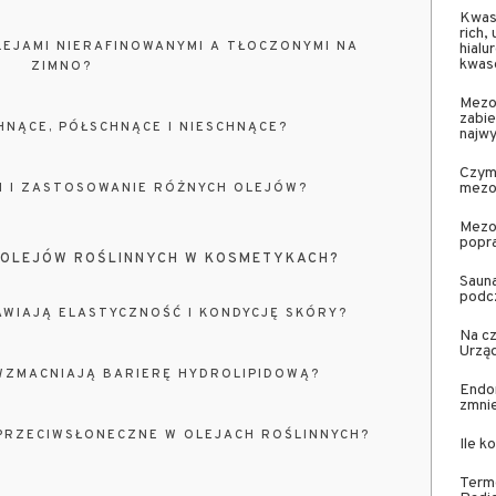
Kwas 
rich
LEJAMI NIERAFINOWANYMI A TŁOCZONYMI NA
hial
kwas
ZIMNO?
Mezot
zabie
HNĄCE, PÓŁSCHNĄCE I NIESCHNĄCE?
najw
Czym 
mezot
CI I ZASTOSOWANIE RÓŻNYCH OLEJÓW?
Mezot
popra
A OLEJÓW ROŚLINNYCH W KOSMETYKACH?
Sauna
podc
AWIAJĄ ELASTYCZNOŚĆ I KONDYCJĘ SKÓRY?
Na cz
Urząd
WZMACNIAJĄ BARIERĘ HYDROLIPIDOWĄ?
Endo
zmnie
 PRZECIWSŁONECZNE W OLEJACH ROŚLINNYCH?
Ile k
Termo