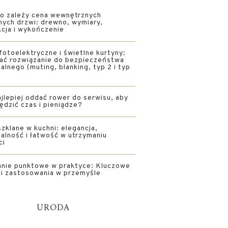
o zależy cena wewnętrznych
nych drzwi: drewno, wymiary,
kcja i wykończenie
fotoelektryczne i świetlne kurtyny:
rać rozwiązanie do bezpieczeństwa
alnego (muting, blanking, typ 2 i typ
jlepiej oddać rower do serwisu, aby
ędzić czas i pieniądze?
zklane w kuchni: elegancja,
alność i łatwość w utrzymaniu
ci
nie punktowe w praktyce: Kluczowe
i i zastosowania w przemyśle
URODA