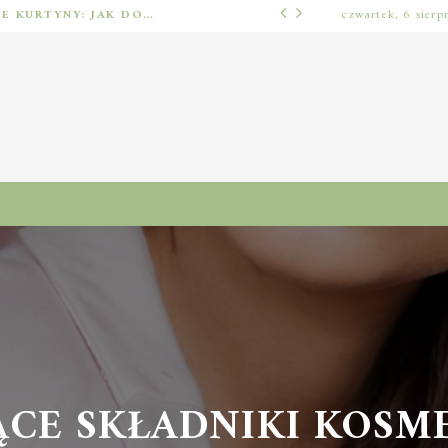
BARIERY FOTOELEKTRYCZNE I ŚWIETLNE KURTYNY: JAK DOBRAĆ ROZWIĄZANIE DO BEZPIECZEŃSTWA FUNKCJONALNEGO (MUTING, BLANKING, TYP 2 I TYP 4)
czwartek, 6 sierp
INNE
CE SKŁADNIKI KOSME