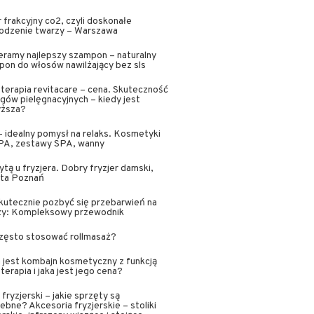
 frakcyjny co2, czyli doskonałe
odzenie twarzy – Warszawa
ramy najlepszy szampon – naturalny
on do włosów nawilżający bez sls
erapia revitacare – cena. Skuteczność
gów pielęgnacyjnych – kiedy jest
yższa?
 idealny pomysł na relaks. Kosmetyki
SPA, zestawy SPA, wanny
ytą u fryzjera. Dobry fryzjer damski,
sta Poznań
kutecznie pozbyć się przebarwień na
zy: Kompleksowy przewodnik
często stosować rollmasaż?
jest kombajn kosmetyczny z funkcją
erapia i jaka jest jego cena?
 fryzjerski – jakie sprzęty są
ebne? Akcesoria fryzjerskie – stoliki