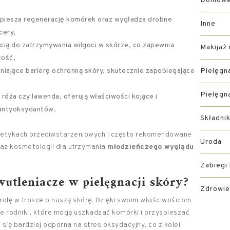
Domowe 
spiesza regenerację komórek oraz wygładza drobne
Inne
cery,
cią do zatrzymywania wilgoci w skórze, co zapewnia
Makijaż 
tość,
niające barierę ochronną skóry, skutecznie zapobiegające
Pielęgn
Pielęgn
ak róża czy lawenda, oferują właściwości kojące i
 antyoksydantów.
Składni
metykach przeciwstarzeniowych i często rekomendowane
Uroda
raz kosmetologii dla utrzymania
młodzieńczego wyglądu
Zabiegi
wutleniacze w pielęgnacji skóry?
Zdrowie
rolę w trosce o naszą skórę. Dzięki swoim właściwościom
e rodniki, które mogą uszkadzać komórki i przyspieszać
 się bardziej odporna na stres oksydacyjny, co z kolei