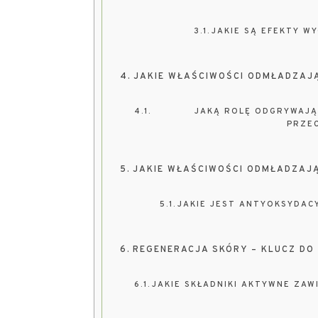
JAKIE SĄ EFEKTY W
JAKIE WŁAŚCIWOŚCI ODMŁADZAJĄ
JAKĄ ROLĘ ODGRYWAJĄ 
PRZE
JAKIE WŁAŚCIWOŚCI ODMŁADZAJ
JAKIE JEST ANTYOKSYDAC
REGENERACJA SKÓRY – KLUCZ D
JAKIE SKŁADNIKI AKTYWNE ZA