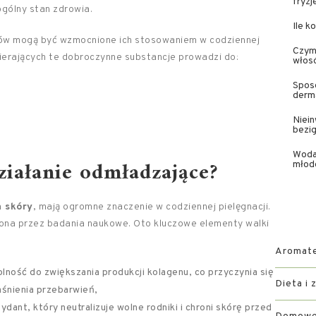
fryzj
ogólny stan zdrowia.
Ile k
ów mogą być wzmocnione ich stosowaniem w codziennej
Czym 
ierających te dobroczynne substancje prowadzi do:
włos
Sposó
derma
Niein
bezi
Woda
ziałanie odmładzające?
młod
 skóry
, mają ogromne znaczenie w codziennej pielęgnacji.
iona przez badania naukowe. Oto kluczowe elementy walki
Aromater
lność do zwiększania produkcji kolagenu, co przyczynia się
Dieta i 
aśnienia przebarwień,
dant, który neutralizuje wolne rodniki i chroni skórę przed