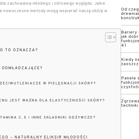
 dla zachowania młodego i zdrowego wyglądu. Jakie
Od czeg
kie nowoczesne metody mogą wspierać naszą skórę w
drewnia
konstru
Bariery 
jak dob
funkcjon
4)
O TO OZNACZA?
Kiedy na
zaoszcz
IE ODMŁADZAJĄCE?
Panele s
funkcjon
ZECIWUTLENIACZE W PIELĘGNACJI SKÓRY?
czystoś
NU JEST WAŻNA DLA ELASTYCZNOŚCI SKÓRY?
Zgrzewa
technik
TAMINA C, E I INNE SKŁADNIKI ODŻYWCZE?
EGO – NATURALNY ELIKSIR MŁODOŚCI