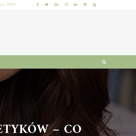
nia, 2026
KIEDY NAJLEPIEJ ODDAĆ ROWER DO SERWISU, ABY ZAOSZCZĘDZIĆ CZAS I PIENIĄDZE?
TYKÓW – CO