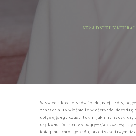
SKŁADNIKI NATURAL
W świecie kosmetyków i pielęgnacji skóry, poj
znaczenia. To właśnie te właściwości decydują
upływającego czasu, takimi jak zmarszczki czy u
czy kwas hialuronowy odgrywają kluczową rolę 
kolagenu i chroniąc skórę przed szkodliwym dzi