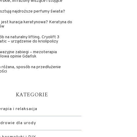
erskie, infrazony wiszące i stojące
osztują najdroższe perfumy świata?
jest kuracja keratynowa? Keratyna do
ów
b na naturalny lifting. Cryolift 3
tic – urządzenie do kriolipolizy
wazyjne zabiegi – mezoterapia
głowa opinie Gdańsk
 różana, sposób na przedłużenie
ości
KATEGORIE
apia i relaksacja
zdrowie dla urody