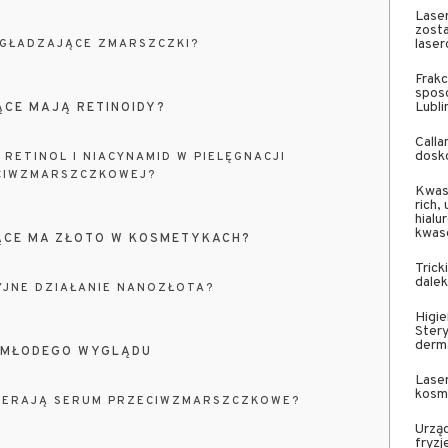
Laser
zost
lase
YGŁADZAJĄCE ZMARSZCZKI?
Frakc
sposó
Lubli
CE MAJĄ RETINOIDY?
Calla
dosko
RETINOL I NIACYNAMID W PIELĘGNACJI
CIWZMARSZCZKOWEJ?
Kwas 
rich
hial
kwas
ĄCE MA ZŁOTO W KOSMETYKACH?
Trick
dale
YJNE DZIAŁANIE NANOZŁOTA?
Higie
Stery
derm
O MŁODEGO WYGLĄDU
Laser
kosme
WIERAJĄ SERUM PRZECIWZMARSZCZKOWE?
Urząd
fryzj