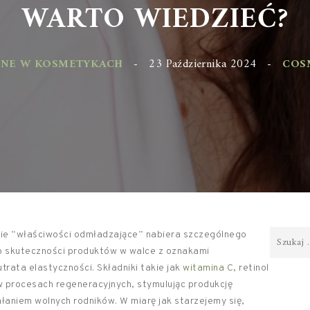
WARTO WIEDZIEĆ?
NE W KOSMETYKACH
-
23 Października 2024
-
COSMET
ęcie “właściwości odmładzające” nabiera szczególnego
 o skuteczności produktów w walce z oznakami
trata elastyczności. Składniki takie jak
witamina C
, retinol
w procesach regeneracyjnych, stymulując produkcję
ałaniem wolnych rodników. W miarę jak starzejemy się,