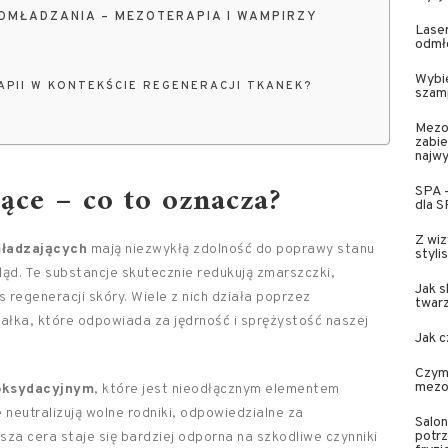
DMŁADZANIA – MEZOTERAPIA I WAMPIRZY
Laser
odmł
Wybie
APII W KONTEKŚCIE REGENERACJI TKANEK?
szamp
Mezot
zabie
najw
ące – co to oznacza?
SPA –
dla 
Z wiz
mładzających
mają niezwykłą zdolność do poprawy stanu
styli
ląd. Te substancje skutecznie redukują zmarszczki,
Jak s
 regeneracji skóry. Wiele z nich działa poprzez
twar
ałka, które odpowiada za jędrność i sprężystość naszej
Jak 
Czym 
mezot
oksydacyjnym
, które jest nieodłącznym elementem
neutralizują wolne rodniki, odpowiedzialne za
Salon
potrz
asza cera staje się bardziej odporna na szkodliwe czynniki