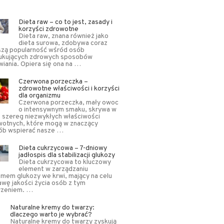
Dieta raw – co to jest, zasady i
korzyści zdrowotne
Dieta raw, znana również jako
dieta surowa, zdobywa coraz
szą popularność wśród osób
ukujących zdrowych sposobów
iania. Opiera się ona na …
Czerwona porzeczka –
zdrowotne właściwości i korzyści
dla organizmu
Czerwona porzeczka, mały owoc
o intensywnym smaku, skrywa w
 szereg niezwykłych właściwości
wotnych, które mogą w znaczący
ób wspierać nasze …
Dieta cukrzycowa – 7-dniowy
jadłospis dla stabilizacji glukozy
Dieta cukrzycowa to kluczowy
element w zarządzaniu
mem glukozy we krwi, mający na celu
wę jakości życia osób z tym
rzeniem. …
Naturalne kremy do twarzy:
dlaczego warto je wybrać?
Naturalne kremy do twarzy zyskują