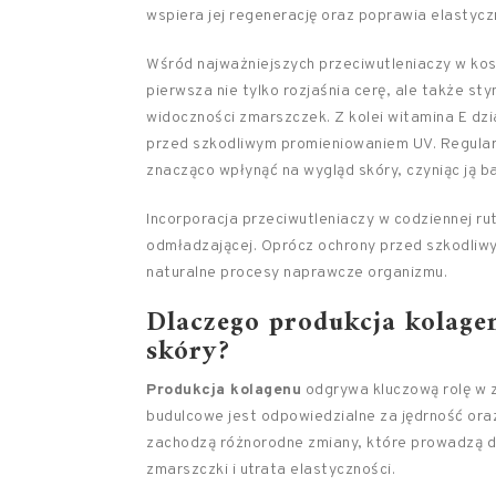
wspiera jej regenerację oraz poprawia elastycz
Wśród najważniejszych przeciwutleniaczy w ko
pierwsza nie tylko rozjaśnia cerę, ale także sty
widoczności zmarszczek. Z kolei witamina E dzi
przed szkodliwym promieniowaniem UV. Regular
znacząco wpłynąć na wygląd skóry, czyniąc ją ba
Incorporacja przeciwutleniaczy w codziennej ru
odmładzającej. Oprócz ochrony przed szkodliwy
naturalne procesy naprawcze organizmu.
Dlaczego produkcja kolagen
skóry?
Produkcja kolagenu
odgrywa kluczową rolę w z
budulcowe jest odpowiedzialne za jędrność oraz
zachodzą różnorodne zmiany, które prowadzą d
zmarszczki i utrata elastyczności.