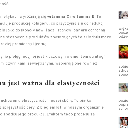
ność.
smetykach wyróżniają się
witamina C
i
witamina E
. Ta
muluje produkcję kolagenu, co przyczynia się do redukcji
więk
ała jako doskonały nawilżacz i stanowi barierę ochronną
posz
odżyw
ne stosowanie produktów zawierających te składniki może
rdziej promienną i jędrną.
tynie pielęgnacyjnej jest kluczowym elementem strategii
mi czynnikami zewnętrznymi, wspierają one również
sobie
zdro
spos
u jest ważna dla elastyczności
achowaniu elastyczności naszej skóry. To białko
pozio
popra
 sprężystość cery. Z biegiem lat, w naszym organizmie
scho
o spadku jego produkcji. Efektem tego procesu są