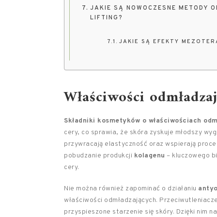
JAKIE SĄ NOWOCZESNE METODY O
LIFTING?
JAKIE SĄ EFEKTY MEZOTER
Właściwości odmładzaj
Składniki kosmetyków o właściwościach od
cery, co sprawia, że skóra zyskuje młodszy wyg
przywracają elastyczność oraz wspierają proces
pobudzanie produkcji
kolagenu
– kluczowego bi
cery.
Nie można również zapominać o działaniu
anty
właściwości odmładzających. Przeciwutleniacze 
przyspieszone starzenie się skóry. Dzięki nim n