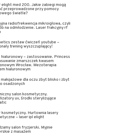
 elight med 200. Jakie zabiegi mogą
ać przeprowadzone przy pomocy
rowego światła?
yjna radiofrekwencja mikroigłowa, czyli
b na odmłodzenie. Laser frakcyjny rf
n
netics zestaw ćwiczeń youtube –
nały trening wyszczuplający!
hialuronowy – zastosowanie. Princess
, usuwanie zmarszczek kwasem
uronowym Wrocław. Mezoterapia
em hialuronowym
i makijażowe dla oczu zbyt blisko i zbyt
ko osadzonych
niczny salon kosmetyczny.
lizatory uv, środki sterylizujące
atic
 kosmetyczny. Hurtownia lasery
tyczne – laser ipl elight
zamy salon fryzjerski. Myjnie
erskie z masażem