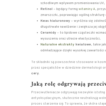
szkodliwym wpływem promieniowania UV,
Retinol
– będący formą
witaminy A
, przy
zmarszczki, poprawiając ogólną strukturę 
Kwas hialuronowy
– wyróżnia się zdolnoś
długotrwałe nawilżenie i zwiększa jej obję
Ceramidy
– to lipidowe cząsteczki wzmac
wysuszeniu oraz utracie elastyczności,
Naturalne ekstrakty
kwiatowe
, takie j
odmładzające dzięki wysokiej zawartości
Te składniki są powszechnie stosowane w kos
przez specjalistów w dziedzinie dermatologii o
cery
.
Jaką rolę odgrywają przeci
Przeciwutleniacze odgrywają niezwykle istotną 
antyoksydacyjnym, skutecznie neutralizują woln
proces starzenia się. To sprawia, że skóra staje