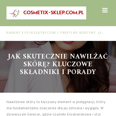
BARIERY FOTOELEKTRYCZNE I ŚWIETLNE KURTYNY: JAK DOBRAĆ ROZWIĄZANIE DO BEZPIECZEŃSTWA FUNKCJONALNEGO (MUTING, BLANKING, TYP 2 I TYP 4)
JAK SKUTECZNIE NAWILŻAĆ
SKÓRĘ? KLUCZOWE
SKŁADNIKI I PORADY
Nawilżenie skóry to kluczowy element w pielęgnacji, który
ma fundamentalne znaczenie dla jej zdrowia i wyglądu. W
dzisiejszym świecie, gdzie czynniki środowiskowe i styl