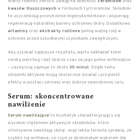
Warto również zwrócić uwagę na obecność
ceramidów
oraz
kwasów tłuszczowych
w formułach tych kremów. Składniki
te uszczelniają przestrzenie międzykomórkowe i wspierają
regenerację naturalnej bariery ochronnej skóry. Dodatkowo
witaminy
oraz
ekstrakty roślinne
pełnią ważną rolę w
ochronie przed szkodliwymi czynnikami zewnętrznymi.
Aby uzyskać najlepsze rezultaty, warto nakładać krem
cienką warstwą i dać skórze czas na jego pełne wchłonięcie
– zazwyczaj zajmuje to około
30 minut
. Dzięki temu
składniki aktywne mogą skutecznie działać i przynieść
efekty w postaci zdrowej oraz dobrze nawodnionej cery.
Serum: skoncentrowane
nawilżenie
Serum nawilżające
to kosmetyk charakteryzujący się
wysokim stężeniem aktywnych składników, które
intensywnie nawilżają skórę. Jego lekka formuła sprawia, że
szybko się wchłania, co czyni je doskonałym wyborem dla