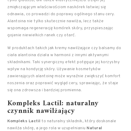
tylko gładsza, ale także elastyczniejsza. Dzięki jej
zmiękczającym właściwościom naskórek łatwiej się
odnawia, co prowadzi do poprawy ogólnego stanu cery.
Alantoina nie tylko skutecznie nawilża, lecz także
wspomaga regenerację komórek skóry, przyspieszając
gojenie niewielkich ranek czy otarć.
W produktach takich jak kremy nawilżające czy balsamy do
ciała alantoina działa w harmonii z innymi aktywnymi
składnikami. Taki synergiczny efekt potęguje jej korzystny
wpływ na kondycję skóry. Używanie kosmetyków
zawierających alantoinę może wyraźnie zwiększyć komfort
noszenia oraz poprawić wygląd cery, sprawiając, że staje
się ona zdrowsza i bardziej promienna.
Kompleks Lactil: naturalny
czynnik nawilżający
Kompleks Lactil
to naturalny składnik, który doskonale
nawilża skórę, a jego rola w uzupełnianiu
Natural