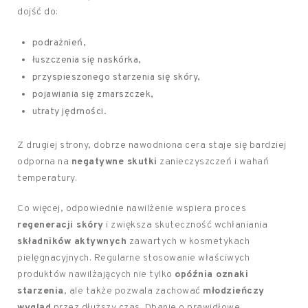
dojść do:
podrażnień,
łuszczenia się naskórka,
przyspieszonego starzenia się skóry,
pojawiania się zmarszczek,
utraty jędrności.
Z drugiej strony, dobrze nawodniona cera staje się bardziej
odporna na
negatywne skutki
zanieczyszczeń i wahań
temperatury.
Co więcej, odpowiednie nawilżenie wspiera proces
regeneracji skóry
i zwiększa skuteczność wchłaniania
składników aktywnych
zawartych w kosmetykach
pielęgnacyjnych. Regularne stosowanie właściwych
produktów nawilżających nie tylko
opóźnia oznaki
starzenia
, ale także pozwala zachować
młodzieńczy
wygląd
przez dłuższy czas. Dbanie o prawidłowe