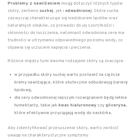
Problemy z nawilżeniem
mogą dotyczyć różnych typów
skóry, zarówno
suchej
, jak i
odwadnionej
. Skóra sucha
zazwyczaj charakteryzuje się niedoborem lipidów oraz
naturalnych olejków, co prowadzi do jej szorstkości i
skłonności do łuszczenia, natomiast odwodniona cera ma
trudności w utrzymaniu odpowiedniego poziomu wody, co
objawia się uczuciem napięcia i pieczenia.
Różnice między tymi dwoma rodzajami skóry są znaczące:
w przypadku skóry suchej warto postawić na cięższe
kremy nawilżające, które skutecznie odbudowują barierę
lipidową,
dla cery odwodnionej lepszym rozwiązaniem będą lekkie
humektanty, takie jak
kwas hialuronowy
czy
gliceryna
,
które efektywnie przyciągają wodę do naskórka.
Aby zidentyfikować przesuszenie skóry, warto zwrócić
uwagę na charakterystyczne symptomy: