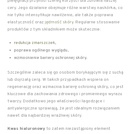
pielęgnacji przynosi szereg korzyści dla zdrowia naszej
cery. Jego działanie obejmuje różne warstwy naskórka, co
nie tylko intensyfikuje nawilżenie, ale także poprawia
elastyczność oraz
jędrność skóry
. Regularne stosowanie
produktów z tym składnikiem może skutecznie:
redukcja zmarszczek
,
poprawa ogólnego wyglądu,
wzmocnienie bariery ochronnej skóry.
Szczególnie zaleca się go osobom borykającym się z suchą
lub dojrzałą cerą. W takich przypadkach wspiera on
regenerację oraz wzmacnia barierę ochronną skóry, co jest
kluczowe dla zachowania zdrowego i promiennego wyrazu
twarzy. Dodatkowo jego właściwości łagodzące i
antyalergiczne sprawiają, że jest idealnym rozwiązaniem
nawet dla najbardziej wrażliwej skóry.
Kwas hialuronowy
to zatem niezastąpiony element