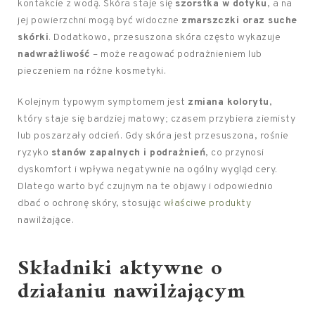
kontakcie z wodą. Skóra staje się
szorstka w dotyku
, a na
jej powierzchni mogą być widoczne
zmarszczki oraz suche
skórki
. Dodatkowo, przesuszona skóra często wykazuje
nadwrażliwość
– może reagować podrażnieniem lub
pieczeniem na różne kosmetyki.
Kolejnym typowym symptomem jest
zmiana kolorytu
,
który staje się bardziej matowy; czasem przybiera ziemisty
lub poszarzały odcień. Gdy skóra jest przesuszona, rośnie
ryzyko
stanów zapalnych i podrażnień
, co przynosi
dyskomfort i wpływa negatywnie na ogólny wygląd cery.
Dlatego warto być czujnym na te objawy i odpowiednio
dbać o ochronę skóry, stosując
właściwe produkty
nawilżające.
Składniki aktywne o
działaniu nawilżającym