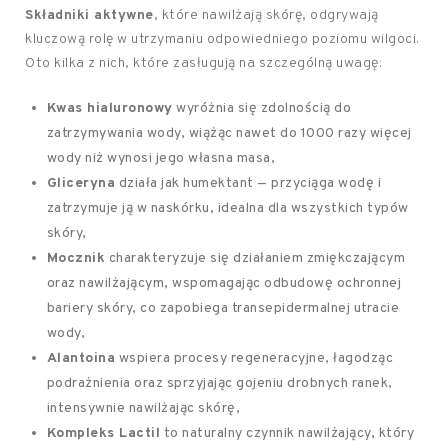
Składniki aktywne
, które nawilżają skórę, odgrywają
kluczową rolę w utrzymaniu odpowiedniego poziomu wilgoci.
Oto kilka z nich, które zasługują na szczególną uwagę:
Kwas hialuronowy
wyróżnia się zdolnością do
zatrzymywania wody, wiążąc nawet do 1000 razy więcej
wody niż wynosi jego własna masa,
Gliceryna
działa jak humektant — przyciąga wodę i
zatrzymuje ją w naskórku, idealna dla wszystkich typów
skóry,
Mocznik
charakteryzuje się działaniem zmiękczającym
oraz nawilżającym, wspomagając odbudowę ochronnej
bariery skóry, co zapobiega transepidermalnej utracie
wody,
Alantoina
wspiera procesy regeneracyjne, łagodząc
podrażnienia oraz sprzyjając gojeniu drobnych ranek,
intensywnie nawilżając skórę,
Kompleks Lactil
to naturalny czynnik nawilżający, który