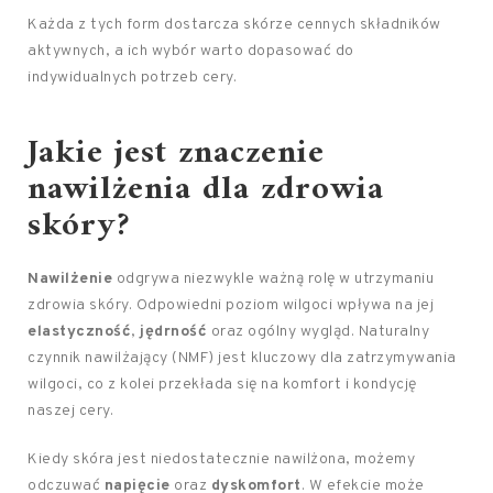
Każda z tych form dostarcza skórze cennych składników
aktywnych, a ich wybór warto dopasować do
indywidualnych potrzeb cery.
Jakie jest znaczenie
nawilżenia dla zdrowia
skóry?
Nawilżenie
odgrywa niezwykle ważną rolę w utrzymaniu
zdrowia skóry. Odpowiedni poziom wilgoci wpływa na jej
elastyczność
,
jędrność
oraz ogólny wygląd. Naturalny
czynnik nawilżający (NMF) jest kluczowy dla zatrzymywania
wilgoci, co z kolei przekłada się na komfort i kondycję
naszej cery.
Kiedy skóra jest niedostatecznie nawilżona, możemy
odczuwać
napięcie
oraz
dyskomfort
. W efekcie może