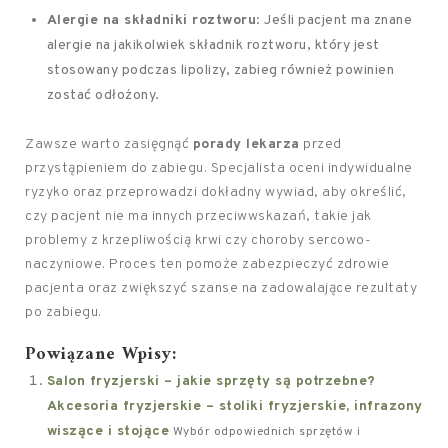
Alergie na składniki roztworu
: Jeśli pacjent ma znane
alergie na jakikolwiek składnik roztworu, który jest
stosowany podczas lipolizy, zabieg również powinien
zostać odłożony.
Zawsze warto zasięgnąć
porady lekarza
przed
przystąpieniem do zabiegu. Specjalista oceni indywidualne
ryzyko oraz przeprowadzi dokładny wywiad, aby określić,
czy pacjent nie ma innych przeciwwskazań, takie jak
problemy z krzepliwością krwi czy choroby sercowo-
naczyniowe. Proces ten pomoże zabezpieczyć zdrowie
pacjenta oraz zwiększyć szanse na zadowalające rezultaty
po zabiegu.
Powiązane Wpisy:
Salon fryzjerski – jakie sprzęty są potrzebne?
Akcesoria fryzjerskie – stoliki fryzjerskie, infrazony
wiszące i stojące
Wybór odpowiednich sprzętów i