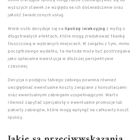
kliniki oferujące lipolizę mogą także zobowiązywać się do
wyższych stawek ze względu na ich doświadczenie oraz
jakość świadczonych usług.
Wiele osób decyduje się na
lipolizę iniekcyjną
z myślą o
długotrwałych efektach, które mogą zredukować tkankę
tłuszczową w wybranych miejscach. W związku z tym, mimo
początkowego wydatku, ta metoda może być postrzegana
jako opłacalna inwestycja w dłuższej perspektywie
czasowej.
Decyzja o podjęciu takiego zabiegu powinna również
uwzględniać ewentualne koszty związane z konsultacjami
oraz ewentualnymi zabiegami uzupełniającymi. Warto
również zapytać specjalistę o ewentualne promocje lub
pakiety zabiegów, które mogą wpłynąć na całkowity koszt
lipolizy.
Jakie są przeciwwskazania