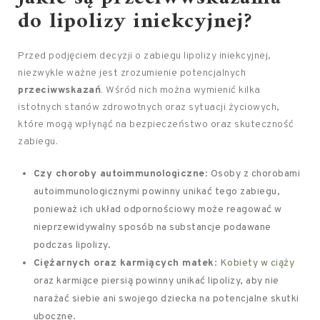
do lipolizy iniekcyjnej?
Przed podjęciem decyzji o zabiegu lipolizy iniekcyjnej,
niezwykle ważne jest zrozumienie potencjalnych
przeciwwskazań
. Wśród nich można wymienić kilka
istotnych stanów zdrowotnych oraz sytuacji życiowych,
które mogą wpłynąć na bezpieczeństwo oraz skuteczność
zabiegu.
Czy choroby autoimmunologiczne
: Osoby z chorobami
autoimmunologicznymi powinny unikać tego zabiegu,
ponieważ ich układ odpornościowy może reagować w
nieprzewidywalny sposób na substancje podawane
podczas lipolizy.
Ciężarnych oraz karmiących matek
:
Kobiety w ciąży
oraz karmiące piersią powinny unikać lipolizy, aby nie
narażać siebie ani swojego dziecka na potencjalne skutki
uboczne.