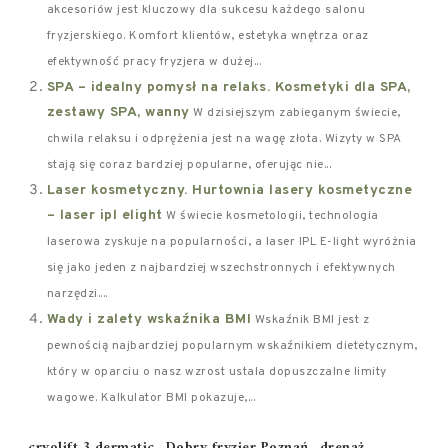
akcesoriów jest kluczowy dla sukcesu każdego salonu
fryzjerskiego. Komfort klientów, estetyka wnętrza oraz
efektywność pracy fryzjera w dużej...
SPA – idealny pomysł na relaks. Kosmetyki dla SPA,
zestawy SPA, wanny
W dzisiejszym zabieganym świecie,
chwila relaksu i odprężenia jest na wagę złota. Wizyty w SPA
stają się coraz bardziej popularne, oferując nie...
Laser kosmetyczny. Hurtownia lasery kosmetyczne
– laser ipl elight
W świecie kosmetologii, technologia
laserowa zyskuje na popularności, a laser IPL E-light wyróżnia
się jako jeden z najbardziej wszechstronnych i efektywnych
narzędzi....
Wady i zalety wskaźnika BMI
Wskaźnik BMI jest z
pewnością najbardziej popularnym wskaźnikiem dietetycznym,
który w oparciu o nasz wzrost ustala dopuszczalne limity
wagowe. Kalkulator BMI pokazuje,...
Tags:
cryolift 3 dermatic
,
Dobry fryzjer Poznań
,
drenaż