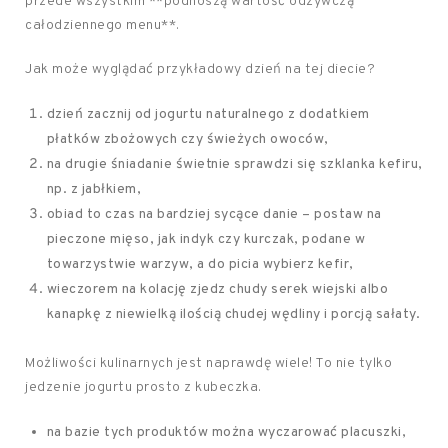
przede wszystkim **podnoszą wartość odżywczą
całodziennego menu**.
Jak może wyglądać przykładowy dzień na tej diecie?
dzień zacznij od jogurtu naturalnego z dodatkiem
płatków zbożowych czy świeżych owoców,
na drugie śniadanie świetnie sprawdzi się szklanka kefiru,
np. z jabłkiem,
obiad to czas na bardziej sycące danie – postaw na
pieczone mięso, jak indyk czy kurczak, podane w
towarzystwie warzyw, a do picia wybierz kefir,
wieczorem na kolację zjedz chudy serek wiejski albo
kanapkę z niewielką ilością chudej wędliny i porcją sałaty.
Możliwości kulinarnych jest naprawdę wiele! To nie tylko
jedzenie jogurtu prosto z kubeczka.
na bazie tych produktów można wyczarować placuszki,