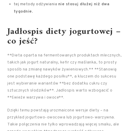
tej metody odżywiania
nie stosuj dłużej niż dwa
tygodnie
.
Jadłospis diety jogurtowej –
co jeść?
**Dieta oparta na fermentowanych produktach mlecznych,
takich jak jogurt naturalny, kefir czy maślanka, to prosty
sposób na zmianę nawyków żywieniowych.** **Stanowią
one podstawę każdego posiłku**, a kluczem do sukcesu
jest wybieranie wariantów **bez dodatku cukru czy
sztucznych słodzików**. Jadłospis warto wzbogacić o
**świeże warzywa i owoce**.
Dzięki temu powstają urozmaicone wersje diety – na
przykład jogurtowo-owocowa lub jogurtowo-warzywna.
Takie połączenia nie tylko wprowadzają więcej smaku, ale