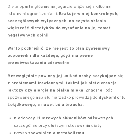
Dieta oparta głównie na jogurcie wiąże się z kilkoma
istotnymi ograniczeniami.
Brakuje w niej konkretnych,
szczegółowych wytycznych, co często skłania
większość dietetyków do wyrażania na jej temat
negatywnych opinii.
Warto podkreślić, że nie jest to plan żywieniowy
odpowiedni dla każdego, gdyż ma pewne
przeciwwskazania zdrowotne.
Bezwzględnie powinny jej unikać osoby borykające się
z problemami trawiennymi, takimi jak nietolerancja
laktozy czy alergia na białka mleka.
Znaczne ilości
spożywanego nabiału nierzadko prowadzą do
dyskomfortu
żołądkowego, a nawet bólu brzucha
.
niedobory kluczowych składników odżywczych
,
szczególnie przy dłuższym stosowaniu diety,
ryzyko
spowolnienia metabolizmu
,