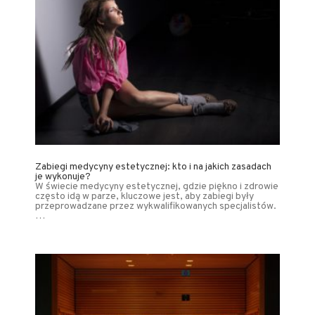
Zabiegi medycyny estetycznej: kto i na jakich zasadach
je wykonuje?
W świecie medycyny estetycznej, gdzie piękno i zdrowie
często idą w parze, kluczowe jest, aby zabiegi były
przeprowadzane przez wykwalifikowanych specjalistów.
…