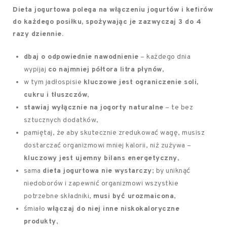
Dieta jogurtowa polega na włączeniu jogurtów i kefirów
do każdego posiłku, spożywając je zazwyczaj 3 do 4
razy dziennie.
dbaj o odpowiednie nawodnienie
– każdego dnia
wypijaj
co najmniej półtora litra płynów
,
w tym jadłospisie
kluczowe jest ograniczenie soli,
cukru i tłuszczów
,
stawiaj wyłącznie na jogorty naturalne
– te bez
sztucznych dodatków,
pamiętaj, że aby skutecznie zredukować wagę, musisz
dostarczać organizmowi mniej kalorii, niż zużywa –
kluczowy jest ujemny bilans energetyczny
,
sama
dieta jogurtowa nie wystarczy
; by uniknąć
niedoborów i zapewnić organizmowi wszystkie
potrzebne składniki,
musi być urozmaicona
,
śmiało
włączaj do niej inne niskokaloryczne
produkty
,