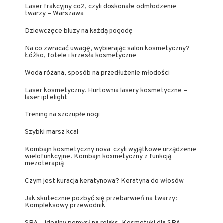
Laser frakcyjny co2, czyli doskonałe odmłodzenie
twarzy – Warszawa
Dziewczęce bluzy na każdą pogodę
Na co zwracać uwagę, wybierając salon kosmetyczny?
Łóżko, fotele i krzesła kosmetyczne
Woda różana, sposób na przedłużenie młodości
Laser kosmetyczny. Hurtownia lasery kosmetyczne –
laser ipl elight
Trening na szczupłe nogi
Szybki marsz kcal
Kombajn kosmetyczny nova, czyli wyjątkowe urządzenie
wielofunkcyjne. Kombajn kosmetyczny z funkcją
mezoterapią
Czym jest kuracja keratynowa? Keratyna do włosów
Jak skutecznie pozbyć się przebarwień na twarzy:
Kompleksowy przewodnik
SPA – idealny pomysł na relaks. Kosmetyki dla SPA,