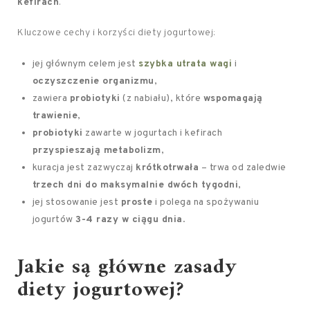
kefirach
.
Kluczowe cechy i korzyści diety jogurtowej:
jej głównym celem jest
szybka utrata wagi
i
oczyszczenie organizmu
,
zawiera
probiotyki
(z nabiału), które
wspomagają
trawienie
,
probiotyki
zawarte w jogurtach i kefirach
przyspieszają metabolizm
,
kuracja jest zazwyczaj
krótkotrwała
– trwa od zaledwie
trzech dni do maksymalnie dwóch tygodni
,
jej stosowanie jest
proste
i polega na spożywaniu
jogurtów
3-4 razy w ciągu dnia
.
Jakie są główne zasady
diety jogurtowej?