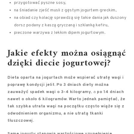
przygotować pyszne sosy,
na śniadanie zjeść musli z gęstym jogurtem greckim,
na obiad czy kolację sprawdzą się takie dania jak duszony
dorsz podany z kaszą gryczaną i szklanką kefiru,
pieczone warzywa z lekkim dipem jogurtowym.
Jakie efekty można osiągnąć
dzięki diecie jogurtowej?
Dieta oparta na jogurtach może wspierać utratę wagi i
poprawę kondycji jelit.
Po 3 dniach diety można
zauważyć spadek wagi o 3-4 kilogramy
, a
po 14 dniach
nawet o około 6 kilogramów
.
Warto jednak pamiętać, że
tak szybka utrata wagi na początku często wiąże się z
odwodnieniem organizmu, a nie utratą tkanki
tłuszczowej.
Same jogurty stanowią wartościowe uzupełnienie