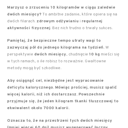
Marzysz o zrzuceniu 10 kilogramów w ciągu zaledwie
dwóch miesięcy?
To ambitne zadanie, które opiera się na
dwóch filarach:
zdrowym odżywianiu
i
regularnej
aktywności fizycznej
. Bez nich trudno o trwały sukces.
Pamiętaj, że bezpieczne tempo utraty wagi to
zazwyczaj pół do jednego kilograma na tydzień.
W
perspektywie
dwóch miesięcy
, chudnięcie
10 kg
mieści się
w tych ramach, o ile robisz to rozważnie. Gwałtowne
metody mogą być szkodliwe.
Aby osiągnąć cel, niezbędne jest wypracowanie
deficytu kalorycznego.
Mówiąc prościej, musisz spalić
więcej kalorii, niż ich dostarczasz.
Powszechnie
przyjmuje się, że jeden kilogram tkanki tłuszczowej to
ekwiwalent około 7000 kalorii.
Oznacza to, że na przestrzeni tych dwóch miesięcy
(mniej więcej 60 dni) musisz wygenerować łączny