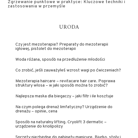
Zgrzewanie punktowe w praktyce: Kluczowe techniki i
zastosowania w przemyśle
URODA
Czy jest mezoterapia? Preparaty do mezoterapii
igłowej, pistolet do mezoterapii
Woda różana, sposób na przedłużenie młodości
Co zrobić, jeśli zauważyłeś wzrost wagi po ćwiczeniach?
Mezoterapia haircare – revitacare hair care. Poprawa
struktury włosa – w jaki sposób można to zrobić?
Najlepsza maska dla biegaczy – jaki filtr i ile kosztuje
Na czym polega drenaż limfatyczny? Urządzenie do
drenażu – opinie, cena
Sposób na naturalny lifting. Cryolift 3 dermatic –
urządzenie do kriolipolizy
Sprzęty niezbędne do gabinetu manicure. Biurko, stoły i