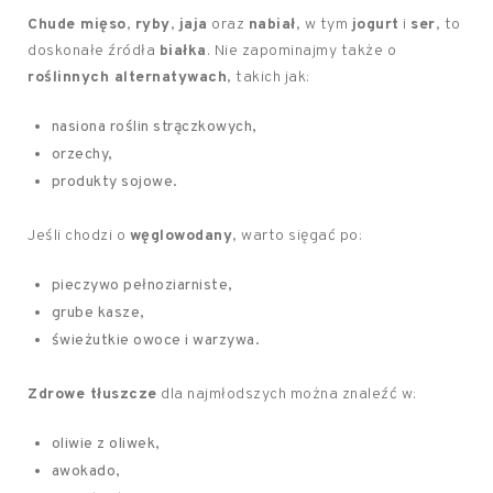
Chude mięso
,
ryby
,
jaja
oraz
nabiał
, w tym
jogurt
i
ser
, to
doskonałe źródła
białka
. Nie zapominajmy także o
roślinnych alternatywach
, takich jak:
nasiona roślin strączkowych,
orzechy,
produkty sojowe.
Jeśli chodzi o
węglowodany
, warto sięgać po:
pieczywo pełnoziarniste,
grube kasze,
świeżutkie owoce i warzywa.
Zdrowe tłuszcze
dla najmłodszych można znaleźć w:
oliwie z oliwek,
awokado,