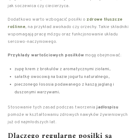
jak soczewica czy ciecierzyca.
Dodatkowo warto wzbogacić posiłki o
zdrowe tłuszcze
roślinne
, na przykład awokado czy orzechy. Takie składniki
wspomagają pracę mózgu oraz funkcjonowanie układu
sercowo-naczyniowego.
Przykłady wartościowych posiłków
mogą obejmować:
zupę krem z brokułów z aromatycznymi ziołami,
sałatkę owocową na bazie jogurtu naturalnego,
pieczonego łososia podawanego z kaszą jaglaną i
duszonymi warzywami.
Stosowanie tych zasad podczas tworzenia
jadłospisu
pomoże w kształtowaniu zdrowych nawyków żywieniowych
już od najmłodszych lat.
Dlaczego
regularne posiłki
są