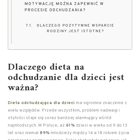
MOTYWACJĘ MOŻNA ZAPEWNIĆ W
PROCESIE ODCHUDZANIA?
DLACZEGO POZYTYWNE WSPARCIE
RODZINY JEST ISTOTNE?
Dlaczego dieta na
odchudzanie dla dzieci jest
ważna?
Dieta odchudzająca dla dzieci
ma ogromne znaczenie z
wielu względów. Przede wszystkim, problem nadwagi i
otyłości staje się coraz bardziej alarmujący wśród
najmłodszych. W Polsce, aż
61%
dzieci w wieku od 9 do 13
lat oraz niemal
89%
młodzieży między 14 a 18 rokiem życia