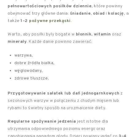
pełnowartościowych posiłków dziennie
, które powinny
obejmować trzy główne dania:
śniadanie
,
obiad
i
kolację
, a
także
1-2
pożywne przekąski
.
Warto, aby posiłki były bogate w
błonnik
,
witamin
oraz
minerały
. Każde danie powinno zawierać:
warzywa,
dobre źródła białka,
węglowodany,
zdrowe tłuszcze.
Przygotowywanie sałatek lub dań jednogarnkowych
z
sezonowych warzyw w połączeniu z chudym mięsem lub
rybami to świetny sposób na urozmaicenie diety.
Regularne spożywanie jedzenia
jest istotne dla
utrzymania odpowiedniego poziomu energii oraz
zapobiegania napadom głodu. Dzieci powinny jadać co
3-4