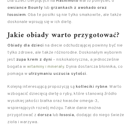
Dla dzieci cierpiących na
Hashimoto
warto pomyśleć o
owsiance Bounty
lub
grzankach z awokado oraz
łososiem
. Oba te posiłki są nie tylko smakowite, ale także
doskonale wpisują się w ich dietę.
Jakie obiady warto przygotować?
Obiady dla dzieci
na diecie odchudzającej powinny być nie
tylko zdrowe, ale także różnorodne. Doskonałym wyborem
jest
zupa krem z dyni
– niskokaloryczna, a jednocześnie
bogata w
witaminy i minerały
. Dynia dostarcza błonnika, co
pomaga w
utrzymaniu uczucia sytości
.
Kolejną interesującą propozycją są
kotleciki rybne
. Warto
wzbogacić dziecięcą dietę o ryby, które stanowią źródło
wysokiej jakości białka oraz kwasów omega-3,
wspierających rozwój mózgu. Takie danie można
przygotować z
dorsza
lub
łososia
, dodając do niego świeże
zioła i warzywa.