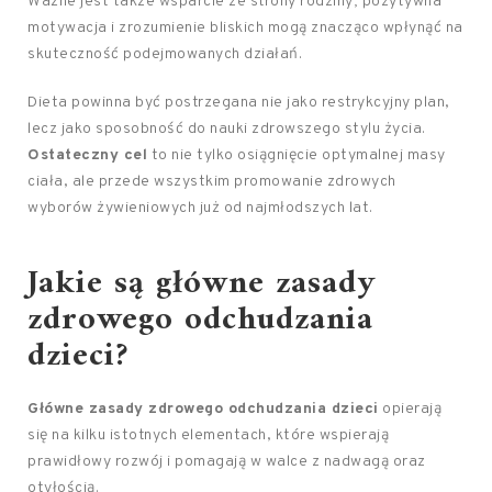
Ważne jest także wsparcie ze strony rodziny; pozytywna
motywacja i zrozumienie bliskich mogą znacząco wpłynąć na
skuteczność podejmowanych działań.
Dieta powinna być postrzegana nie jako restrykcyjny plan,
lecz jako sposobność do nauki zdrowszego stylu życia.
Ostateczny cel
to nie tylko osiągnięcie optymalnej masy
ciała, ale przede wszystkim promowanie zdrowych
wyborów żywieniowych już od najmłodszych lat.
Jakie są główne zasady
zdrowego odchudzania
dzieci?
Główne zasady zdrowego odchudzania dzieci
opierają
się na kilku istotnych elementach, które wspierają
prawidłowy rozwój i pomagają w walce z nadwagą oraz
otyłością.