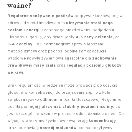
ważne?
Regularne spożywanie posiłków
odgrywa kluczową rolę w
zdrowiu dzieci. Umożliwia ono
utrzymanie stabilnego
poziomu energii
i zapobiega niezdrowemu podjadaniu.
Eksperci sugerują, aby dzieci jadły
4-5 razy dziennie
, co
3-4 godziny
. Taki harmonogram sprzyja lepszemu
metabolizmowi oraz podnosi ogólne samopoczucie.
Właściwe nawyki żywieniowe są istotne dla
zachowania
prawidłowej masy ciała
oraz
regulacji poziomu glukozy
we krwi
.
Brak regularności w jedzeniu może prowadzić do uczucia
głodu, a w konsekwencji do przejadania się. To z kolei
zwiększa ryzyko odkładania tkanki tłuszczowej. Regularne
posiłki pomagają
utrzymać stabilny poziom insuliny
, co
jest szczególnie ważne w procesie odchudzania u dzieci. Co
więcej, stałe rytmy żywieniowe wspierają
koncentrację
oraz poprawiają
nastrój maluchów
, co ma pozytywny