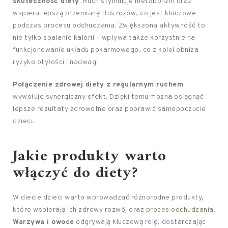
skuteczność diety
. Ruch stymuluje metabolizm oraz
wspiera lepszą przemianę tłuszczów, co jest kluczowe
podczas procesu odchudzania. Zwiększona aktywność to
nie tylko spalanie kalorii – wpływa także korzystnie na
funkcjonowanie układu pokarmowego, co z kolei obniża
ryzyko otyłości i nadwagi.
Połączenie zdrowej diety z regularnym ruchem
wywołuje synergiczny efekt. Dzięki temu można osiągnąć
lepsze rezultaty zdrowotne oraz poprawić samopoczucie
dzieci.
Jakie produkty warto
włączyć do diety?
W diecie dzieci warto wprowadzać różnorodne produkty,
które wspierają ich zdrowy rozwój oraz
proces odchudzania
.
Warzywa i owoce
odgrywają kluczową rolę, dostarczając