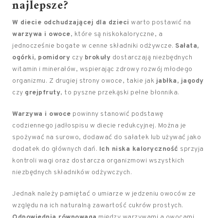
najlepsze?
W diecie odchudzającej dla dzieci
warto postawić na
warzywa i owoce
, które są niskokaloryczne, a
jednocześnie bogate w cenne składniki odżywcze.
Sałata,
ogórki, pomidory
czy
brokuły
dostarczają niezbędnych
witamin i minerałów, wspierając zdrowy rozwój młodego
organizmu. Z drugiej strony owoce, takie jak
jabłka, jagody
czy
grejpfruty
, to pyszne przekąski pełne błonnika.
Warzywa i owoce
powinny stanowić podstawę
codziennego jadłospisu w diecie redukcyjnej. Można je
spożywać na surowo, dodawać do sałatek lub używać jako
dodatek do głównych dań.
Ich niska kaloryczność
sprzyja
kontroli wagi oraz dostarcza organizmowi wszystkich
niezbędnych składników odżywczych.
Jednak należy pamiętać o umiarze w jedzeniu owoców ze
względu na ich naturalną zawartość cukrów prostych.
Odpowiednia równowaga
między warzywami a owocami