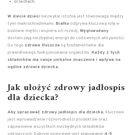
orzechach.
W diecie dzieci
niezwykle istotna jest równowaga między
tymi makroskładnikami.
Białko
odgrywa kluczową rolę w
budowie mięśni i wspiera ich rozwój.
Węglowodany
dostarczają niezbędnej energii do codziennych aktywności.
Do tego
zdrowe tłuszcze
są fundamentalne dla
prawidłowego funkcjonowania organizmu.
Każdy z tych
składników ma swoje unikalne znaczenie i wpływa na
ogólne zdrowie dziecka.
Jak ułożyć
zdrowy jadłospis
dla dziecka?
Aby opracować zdrowy jadłospis dla dziecka
, kluczowe
jest wprowadzenie różnorodności produktów oraz
zapewnienie wszystkich niezbędnych składników
odżywczych. Dobrym pomysłem jest planowanie
4-5