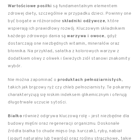
Wartościowe posiłki
są fundamentalnym elementem
zdrowej diety, szczególnie w przypadku dzieci. Powinny one
być bogate w różnorodne
składniki odżywcze
, które
wspierają ich prawidłowy rozwój. Kluczowym składnikiem
każdego zdrowego dania są
warzywa i owoce
, gdyż
dostarczają one niezbędnych witamin, minerałów oraz
błonnika. Na przykład, sałatka z kolorowych warzyw z
dodatkiem oliwy z oliwek i świeżych ziół stanowi znakomity
wybór.
Nie można zapominać o
produktach pełnoziarnistych
,
takich jak brązowy ryż czy chleb pełnoziarnisty. Te pokarmy
charakteryzują się niskim indeksem glikemicznym i oferują
długotrwałe uczucie sytości.
Białko
również odgrywa kluczową rolę – jest niezbędne dla
budowy mięśni oraz regeneracji organizmu. Doskonałe
źródła białka to chude mięso (np. kurczak), ryby, nabiał
(jogurt naturalny lub twaróg) oraz rośliny strączkowe, takie