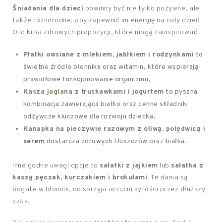
Śniadania dla dzieci
powinny być nie tylko pożywne, ale
także różnorodne, aby zapewnić im energię na cały dzień.
Oto kilka zdrowych propozycji, które mogą zainspirować:
Płatki owsiane z mlekiem, jabłkiem i rodzynkami
to
świetne źródło błonnika oraz witamin, które wspierają
prawidłowe funkcjonowanie organizmu,
Kasza jaglana
z truskawkami i jogurtem
to pyszna
kombinacja zawierająca białko oraz cenne składniki
odżywcze kluczowe dla rozwoju dziecka,
Kanapka na pieczywie razowym z oliwą, polędwicą i
serem
dostarcza zdrowych tłuszczów oraz białka.
Inne godne uwagi opcje to
sałatki z jajkiem
lub
sałatka z
kaszą pęczak, kurczakiem i brokułami
. Te dania są
bogate w błonnik, co sprzyja uczuciu sytości przez dłuższy
czas.