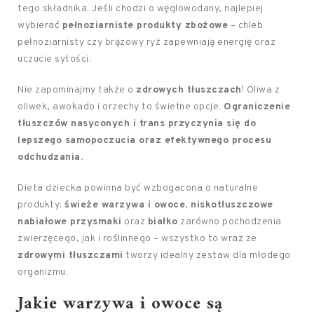
tego składnika. Jeśli chodzi o węglowodany, najlepiej
wybierać
pełnoziarniste produkty zbożowe
– chleb
pełnoziarnisty czy brązowy ryż zapewniają energię oraz
uczucie sytości.
Nie zapominajmy także o
zdrowych tłuszczach
! Oliwa z
oliwek, awokado i orzechy to świetne opcje.
Ograniczenie
tłuszczów nasyconych i trans przyczynia się do
lepszego samopoczucia oraz efektywnego procesu
odchudzania.
Dieta dziecka powinna być wzbogacona o naturalne
produkty:
świeże warzywa i owoce
,
niskotłuszczowe
nabiałowe przysmaki
oraz
białko
zarówno pochodzenia
zwierzęcego, jak i roślinnego – wszystko to wraz ze
zdrowymi tłuszczami
tworzy idealny zestaw dla młodego
organizmu.
Jakie warzywa i owoce są