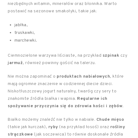
niezbędnych witamin, minerałów oraz błonnika. Warto
postawić na sezonowe smakołyki, takie jak:
jabłka,
truskawki,
marchewki.
Ciemnozielone warzywa liściaste, na przykład
szpinak
czy
jarmuż
, również powinny gościć na talerzu.
Nie można zapominać o
produktach nabiałowych
, które
mają ogromne znaczenie w codziennej diecie dzieci.
Niskotłuszczowy jogurt naturalny, twaróg czy sery to
znakomite źródła białka i wapnia.
Regularne ich
spożywanie przyczynia się do zdrowia kości i zębów.
Białko możemy znaleźć nie tylko w nabiale.
Chude mięso
(takie jak kurczak),
ryby
(na przykład łosoś) oraz
rośliny
strączkowe
(jak soczewica) to równie doskonałe źródła