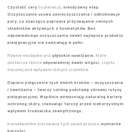
Czystość cery
to pierwszy,
nieodzowny etap
.
Oczyszczanie usuwa zanieczyszczenia i odblokowuje
pory, co znacząco poprawia przyswajanie cennych
składników aktywnych z kosmetyków.
Bez
odpowiedniego oczyszczenia nawet najlepsze produkty
pielęgnacyjne nie zadziałają w pełni.
Równie niezbędne jest
głębokie nawilżanie
, które
dostarcza skórze
odpowiedniej dawki wilgoci
, często
traconej pod wpływem różnych czynników.
Dopiero połączenie tych dwóch kroków – oczyszczania
i nawilżania – tworzy solidną podstawę zdrowej rutyny
pielęgnacyjnej.
Wspólnie wzmacniają naturalną barierę
ochronną skóry, stanowiąc tarczę przed niekorzystnym
wpływem środowiska zewnętrznego.
Konsekwentne stosowanie tych zasad przynosi
wymierne
korzyści
: