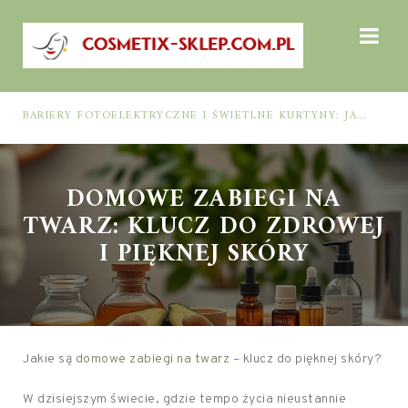
BARIERY FOTOELEKTRYCZNE I ŚWIETLNE KURTYNY: JAK DOBRAĆ ROZWIĄZANIE DO BEZPIECZEŃSTWA FUNKCJONALNEGO (MUTING, BLANKING, TYP 2 I TYP 4)
DOMOWE ZABIEGI NA
TWARZ: KLUCZ DO ZDROWEJ
I PIĘKNEJ SKÓRY
Jakie są
domowe zabiegi na twarz
– klucz do pięknej skóry?
W dzisiejszym świecie, gdzie tempo życia nieustannie