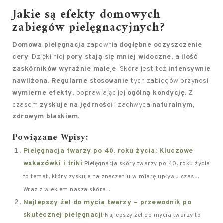
Jakie są efekty domowych
zabiegów pielęgnacyjnych?
Domowa pielęgnacja
zapewnia
dogłębne oczyszczenie
cery
. Dzięki niej
pory stają się mniej widoczne
, a
ilość
zaskórników wyraźnie maleje
. Skóra jest też
intensywnie
nawilżona
.
Regularne stosowanie
tych zabiegów przynosi
wymierne efekty
, poprawiając jej
ogólną kondycję
. Z
czasem
zyskuje na jędrności
i zachwyca
naturalnym,
zdrowym blaskiem
.
Powiązane Wpisy:
Pielęgnacja twarzy po 40. roku życia: Kluczowe
wskazówki i triki
Pielęgnacja skóry twarzy po 40. roku życia
to temat, który zyskuje na znaczeniu w miarę upływu czasu.
Wraz z wiekiem nasza skóra...
Najlepszy żel do mycia twarzy – przewodnik po
skutecznej pielęgnacji
Najlepszy żel do mycia twarzy to