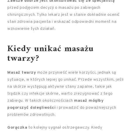
Zawsze dobrze jest skonsultować się ze specjalistą
przed podjęciem decyzji o masażu po zabiegach
chirurgicznych. Tylko lekarz jest w stanie dokładnie ocenić
stan zdrowia pacjenta i wskazać odpowiedni moment na
wznowienie tych działań.
Kiedy unikać masażu
twarzy?
Masaż twarzy
może przynieść wiele korzyści, jednak są
sytuacje, w których lepiej go unikać. Przede wszystkim, jeśli
na skórze występują aktywne stany zapalne, takie jak
trądzik czy infekcje skórne, warto zrezygnować z tego
zabiegu. W takich okolicznościach
masaż mógłby
pogorszyć dolegliwości
i prowadzić do poważniejszych
problemów zdrowotnych.
Gorączka
to kolejny sygnał ostrzegawczy. Kiedy