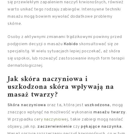
się przewlekłym zapaleniem naczyń krwionośnych, również
warto unikać tego rodzaju zabiegów. Intensywne techniki
masażu mogą bowiem wywołać dodatkowe problemy
skórne.
Osoby z aktywnymi zmianami trądzikowymi powinny przed
podjęciem decyzji o masażu
Kobido
skonsultować się ze
specjalistą. W wielu sytuacjach lepiej poczekać, aż skóra
się uspokoi, lub rozważyć zastosowanie innych form terapii
dermatologicznej.
Jak skóra naczyniowa i
uszkodzona skóra wpływają na
masaż twarzy?
Skóra naczyniowa
oraz ta, która jest
uszkodzona
, mogą
znacząco wpłynąć na możliwość wykonania
masażu twarzy
.
W przypadku
cery naczyniowej
, takie zabiegi mogą nasilać
objawy, jak np.
zaczerwienienie
czy
pękające naczynka
.
Masaż sprzyja rozszerzaniu naczyń krwionośnych, co w tym