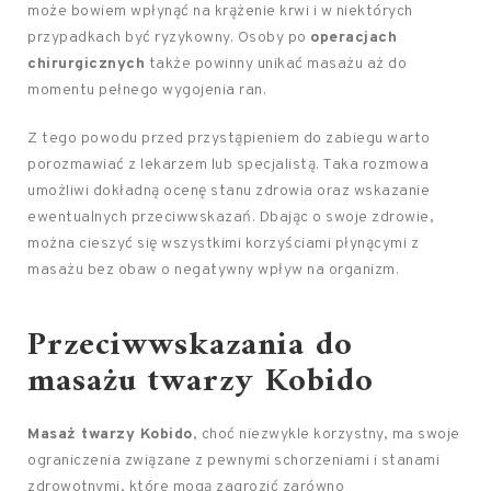
może bowiem wpłynąć na krążenie krwi i w niektórych
przypadkach być ryzykowny. Osoby po
operacjach
chirurgicznych
także powinny unikać masażu aż do
momentu pełnego wygojenia ran.
Z tego powodu przed przystąpieniem do zabiegu warto
porozmawiać z lekarzem lub specjalistą. Taka rozmowa
umożliwi dokładną ocenę stanu zdrowia oraz wskazanie
ewentualnych przeciwwskazań. Dbając o swoje zdrowie,
można cieszyć się wszystkimi korzyściami płynącymi z
masażu bez obaw o negatywny wpływ na organizm.
Przeciwwskazania do
masażu twarzy Kobido
Masaż twarzy Kobido
, choć niezwykle korzystny, ma swoje
ograniczenia związane z pewnymi schorzeniami i stanami
zdrowotnymi, które mogą zagrozić zarówno