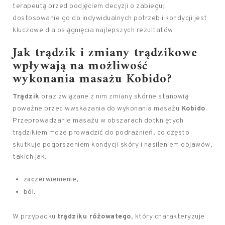
terapeutą przed podjęciem decyzji o zabiegu;
dostosowanie go do indywidualnych potrzeb i kondycji jest
kluczowe dla osiągnięcia najlepszych rezultatów.
Jak trądzik i zmiany trądzikowe
wpływają na możliwość
wykonania masażu Kobido?
Trądzik
oraz związane z nim zmiany skórne stanowią
poważne przeciwwskazania do wykonania masażu
Kobido
.
Przeprowadzanie masażu w obszarach dotkniętych
trądzikiem może prowadzić do podrażnień, co często
skutkuje pogorszeniem kondycji skóry i nasileniem objawów,
takich jak:
zaczerwienienie,
ból.
W przypadku
trądziku różowatego
, który charakteryzuje