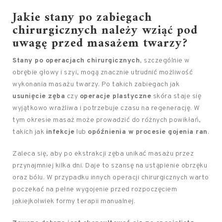
Jakie stany po zabiegach
chirurgicznych należy wziąć pod
uwagę przed masażem twarzy?
Stany po operacjach chirurgicznych
, szczególnie w
obrębie głowy i szyi, mogą znacznie utrudnić możliwość
wykonania masażu twarzy. Po takich zabiegach jak
usunięcie zęba
czy
operacje plastyczne
skóra staje się
wyjątkowo wrażliwa i potrzebuje czasu na regenerację. W
tym okresie masaż może prowadzić do różnych powikłań,
takich jak
infekcje
lub
opóźnienia w procesie gojenia ran
.
Zaleca się, aby po ekstrakcji zęba unikać masażu przez
przynajmniej kilka dni. Daje to szansę na ustąpienie obrzęku
oraz bólu. W przypadku innych operacji chirurgicznych warto
poczekać na pełne wygojenie przed rozpoczęciem
jakiejkolwiek formy terapii manualnej.