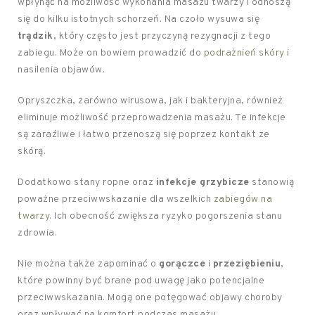
wpłynąć na możliwość wykonania masażu twarzy i odnoszą
się do kilku istotnych schorzeń. Na czoło wysuwa się
trądzik
, który często jest przyczyną rezygnacji z tego
zabiegu. Może on bowiem prowadzić do
podrażnień skóry
i
nasilenia objawów.
Opryszczka, zarówno wirusowa, jak i bakteryjna, również
eliminuje możliwość przeprowadzenia masażu. Te infekcje
są zaraźliwe i łatwo przenoszą się poprzez kontakt ze
skórą.
Dodatkowo stany ropne oraz
infekcje grzybicze
stanowią
poważne przeciwwskazanie dla wszelkich
zabiegów na
twarzy
. Ich obecność zwiększa ryzyko pogorszenia stanu
zdrowia.
Nie można także zapominać o
gorączce
i
przeziębieniu
,
które powinny być brane pod uwagę jako potencjalne
przeciwwskazania. Mogą one potęgować objawy choroby
oraz wpływać na komfort podczas masażu.