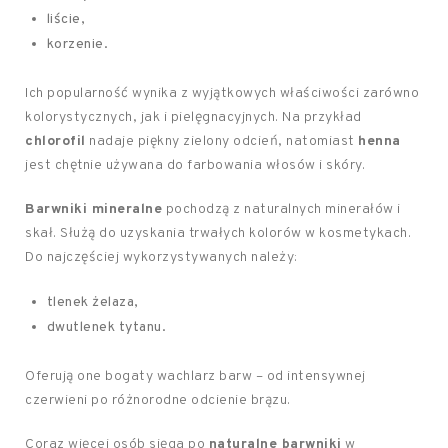
liście,
korzenie.
Ich popularność wynika z wyjątkowych właściwości zarówno
kolorystycznych, jak i pielęgnacyjnych. Na przykład
chlorofil
nadaje piękny zielony odcień, natomiast
henna
jest chętnie używana do farbowania włosów i skóry.
Barwniki mineralne
pochodzą z naturalnych minerałów i
skał. Służą do uzyskania trwałych kolorów w kosmetykach.
Do najczęściej wykorzystywanych należy:
tlenek żelaza,
dwutlenek tytanu.
Oferują one bogaty wachlarz barw – od intensywnej
czerwieni po różnorodne odcienie brązu.
Coraz więcej osób sięga po
naturalne barwniki
w