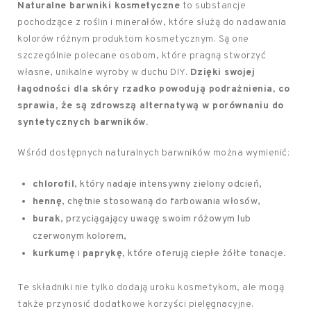
Naturalne barwniki kosmetyczne
to substancje
pochodzące z roślin i minerałów, które służą do nadawania
kolorów różnym produktom kosmetycznym. Są one
szczególnie polecane osobom, które pragną stworzyć
własne, unikalne wyroby w duchu DIY.
Dzięki swojej
łagodności dla skóry rzadko powodują podrażnienia, co
sprawia, że są zdrowszą alternatywą w porównaniu do
syntetycznych barwników.
Wśród dostępnych naturalnych barwników można wymienić:
chlorofil
, który nadaje intensywny zielony odcień,
hennę
, chętnie stosowaną do farbowania włosów,
burak
, przyciągający uwagę swoim różowym lub
czerwonym kolorem,
kurkumę
i
paprykę
, które oferują ciepłe żółte tonacje.
Te składniki nie tylko dodają uroku kosmetykom, ale mogą
także przynosić dodatkowe korzyści pielęgnacyjne.