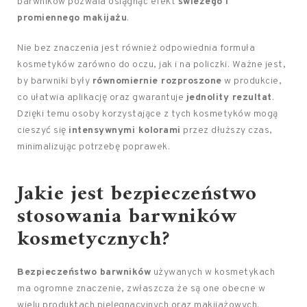
barwników pozwala osiągnąć efekt
świeżego i
promiennego makijażu
.
Nie bez znaczenia jest również odpowiednia formuła
kosmetyków zarówno do oczu, jak i na policzki. Ważne jest,
by barwniki były
równomiernie rozproszone
w produkcie,
co ułatwia aplikację oraz gwarantuje
jednolity rezultat
.
Dzięki temu osoby korzystające z tych kosmetyków mogą
cieszyć się
intensywnymi kolorami
przez dłuższy czas,
minimalizując potrzebę poprawek.
Jakie jest bezpieczeństwo
stosowania barwników
kosmetycznych?
Bezpieczeństwo barwników
używanych w kosmetykach
ma ogromne znaczenie, zwłaszcza że są one obecne w
wielu produktach pielęgnacyjnych oraz makijażowych.