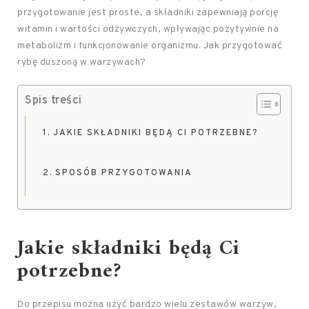
przygotowanie jest proste, a składniki zapewniają porcję
witamin i wartości odżywczych, wpływając pozytywnie na
metabolizm i funkcjonowanie organizmu. Jak przygotować
rybę duszoną w warzywach?
Spis treści
JAKIE SKŁADNIKI BĘDĄ CI POTRZEBNE?
SPOSÓB PRZYGOTOWANIA
Jakie składniki będą Ci
potrzebne?
Do przepisu można użyć bardzo wielu zestawów warzyw,