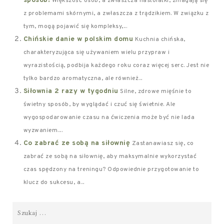
sposób!
Większość osób, a zwłaszcza nastolatki, zmagają się
z problemami skórnymi, a zwłaszcza z trądzikiem. W związku z
tym, mogą pojawić się kompleksy,...
Chińskie danie w polskim domu
Kuchnia chińska,
charakteryzująca się używaniem wielu przypraw i
wyrazistością, podbija każdego roku coraz więcej serc. Jest nie
tylko bardzo aromatyczna, ale również...
Siłownia 2 razy w tygodniu
Silne, zdrowe mięśnie to
świetny sposób, by wyglądać i czuć się świetnie. Ale
wygospodarowanie czasu na ćwiczenia może być nie lada
wyzwaniem....
Co zabrać ze sobą na siłownię
Zastanawiasz się, co
zabrać ze sobą na siłownię, aby maksymalnie wykorzystać
czas spędzony na treningu? Odpowiednie przygotowanie to
klucz do sukcesu, a...