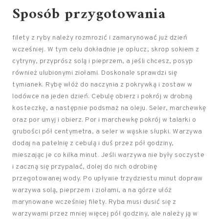
Sposób przygotowania
filety z ryby należy rozmrozić i zamarynować już dzień
wcześniej. W tym celu dokładnie je opłucz, skrop sokiem z
cytryny, przyprósz solą i pieprzem, a jeśli chcesz, posyp
również ulubionymi ziołami. Doskonale sprawdzi się
tymianek. Rybę włóż do naczynia z pokrywką i zostaw w
lodówce na jeden dzień. Cebulę obierz i pokrój w drobną
kosteczkę, a następnie podsmaż na oleju. Seler, marchewkę
oraz por umyj i obierz. Por i marchewkę pokrój w talarki o
grubości pół centymetra, a seler w wąskie słupki. Warzywa
dodaj na patelnię z cebulą i duś przez pół godziny,
mieszając je co kilka minut. Jeśli warzywa nie były soczyste
i zaczną się przypalać, dolej do nich odrobinę
przegotowanej wody. Po upływie trzydziestu minut dopraw
warzywa solą, pieprzem i ziołami, a na górze ułóż
marynowane wcześniej filety. Ryba musi dusić się z
warzywami przez mniej więcej pół godziny, ale należy ją w