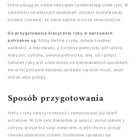
które pasują do siebie nawzajem i podkreślają smak ryby. W
zależności od własnych upodobań, możesz modyfikować
przepis i sprawić, że danie będzie jeszcze smaczniejsze.
Do przygotowania klasycznej ryby w warzywach
potrzebne są:
500g filetów z ryby, cebula średniej
wielkości, 4 marchewki, 2 korzenie pietruszki, pół selera,
mały por, cytryna, zielona pietruszka, olej, sól i pieprz.
Gatunek ryby jest uzależniony od indywidualnych upodobań,
ale w tej potrawie najlepiej sprawdzi się dziki łosoś, okoń
morski albo pstrąg.
Sposób przygotowania
filety z ryby należy rozmrozić i zamarynować już dzień
wcześniej. W tym celu dokładnie je opłucz, skrop sokiem z
cytryny, przyprósz solą i pieprzem, a jeśli chcesz, posyp
również ulubionymi ziołami. Doskonale sprawdzi się