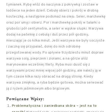
tymianek. Rybę włóż do naczynia z pokrywką i zostaw w
lodówce na jeden dzień. Cebulę obierz i pokrój w drobną
kosteczkę, a następnie podsmaż na oleju. Seler, marchewkę
oraz por umyj i obierz. Por i marchewkę pokrój w talarki o
grubości pół centymetra, a seler w wąskie słupki. Warzywa
dodaj na patelnię z cebulą i duś przez pół godziny,
mieszając je co kilka minut. Jeśli warzywa nie były soczyste
i zaczną się przypalać, dolej do nich odrobinę
przegotowanej wody. Po upływie trzydziestu minut dopraw
warzywa solą, pieprzem i ziołami, a na górze ułóż
marynowane wcześniej filety. Ryba musi dusić się z
warzywami przez mniej więcej pół godziny, ale należy ją w
tym czasie kilka razy obracać na drugą stronę. Kiedy
warzywa zmiękną, a ryba będzie gotowa, można serwować
ją z ryżem jaśminowym albo brązowym.
Powiązane Wpisy:
Problematyczna i zaniedbana skóra – jest na to