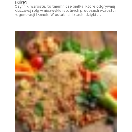
skórę?
Czynniki wzrostu, to tajemnicze białka, które odgrywają
kluczową rolę w niezwykle istotnych procesach wzrostu i
regeneracji tkanek. W ostatnich latach, dzięki …