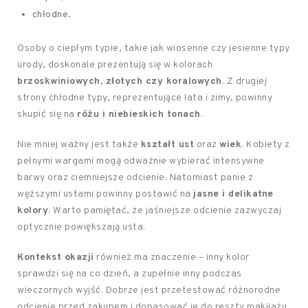
chłodne.
Osoby o ciepłym typie, takie jak wiosenne czy jesienne typy
urody, doskonale prezentują się w kolorach
brzoskwiniowych, złotych czy koralowych
. Z drugiej
strony chłodne typy, reprezentujące lata i zimy, powinny
skupić się na
różu i niebieskich tonach
.
Nie mniej ważny jest także
kształt ust
oraz
wiek
. Kobiety z
pełnymi wargami mogą odważnie wybierać intensywne
barwy oraz ciemniejsze odcienie. Natomiast panie z
węższymi ustami powinny postawić na
jasne i delikatne
kolory
. Warto pamiętać, że jaśniejsze odcienie zazwyczaj
optycznie powiększają usta.
Kontekst okazji
również ma znaczenie – inny kolor
sprawdzi się na co dzień, a zupełnie inny podczas
wieczornych wyjść. Dobrze jest przetestować różnorodne
odcienie przed zakupem i dopasować je do reszty makijażu.