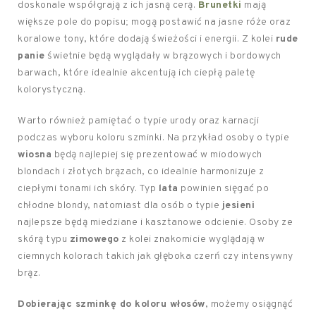
doskonale współgrają z ich jasną cerą.
Brunetki
mają
większe pole do popisu; mogą postawić na jasne róże oraz
koralowe tony, które dodają świeżości i energii. Z kolei
rude
panie
świetnie będą wyglądały w brązowych i bordowych
barwach, które idealnie akcentują ich ciepłą paletę
kolorystyczną.
Warto również pamiętać o typie urody oraz karnacji
podczas wyboru koloru szminki. Na przykład osoby o typie
wiosna
będą najlepiej się prezentować w miodowych
blondach i złotych brązach, co idealnie harmonizuje z
ciepłymi tonami ich skóry. Typ
lata
powinien sięgać po
chłodne blondy, natomiast dla osób o typie
jesieni
najlepsze będą miedziane i kasztanowe odcienie. Osoby ze
skórą typu
zimowego
z kolei znakomicie wyglądają w
ciemnych kolorach takich jak głęboka czerń czy intensywny
brąz.
Dobierając szminkę do koloru włosów
, możemy osiągnąć