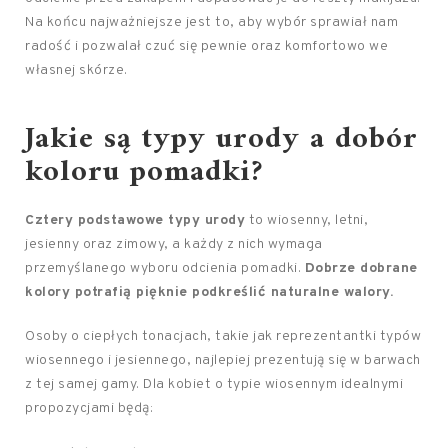
Na końcu najważniejsze jest to, aby wybór sprawiał nam
radość i pozwalał czuć się pewnie oraz komfortowo we
własnej skórze.
Jakie są typy urody a dobór
koloru pomadki?
Cztery podstawowe typy urody
to wiosenny, letni,
jesienny oraz zimowy, a każdy z nich wymaga
przemyślanego wyboru odcienia pomadki.
Dobrze dobrane
kolory potrafią pięknie podkreślić naturalne walory.
Osoby o ciepłych tonacjach, takie jak reprezentantki typów
wiosennego i jesiennego, najlepiej prezentują się w barwach
z tej samej gamy. Dla kobiet o typie wiosennym idealnymi
propozycjami będą: