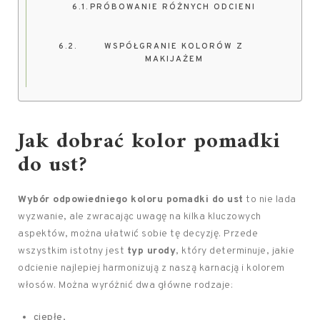
PRÓBOWANIE RÓŻNYCH ODCIENI
WSPÓŁGRANIE KOLORÓW Z
MAKIJAŻEM
Jak dobrać kolor pomadki
do ust?
Wybór odpowiedniego koloru pomadki do ust
to nie lada
wyzwanie, ale zwracając uwagę na kilka kluczowych
aspektów, można ułatwić sobie tę decyzję. Przede
wszystkim istotny jest
typ urody
, który determinuje, jakie
odcienie najlepiej harmonizują z naszą karnacją i kolorem
włosów. Można wyróżnić dwa główne rodzaje:
ciepłe,