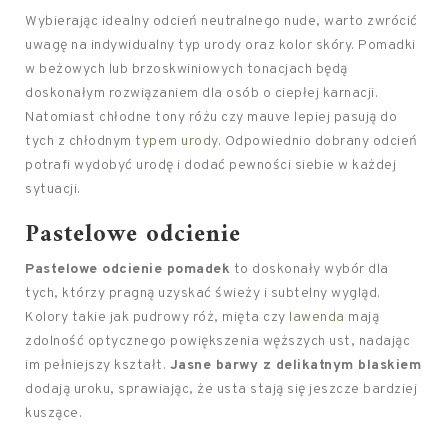
Wybierając idealny odcień neutralnego nude, warto zwrócić
uwagę na indywidualny typ urody oraz kolor skóry. Pomadki
w beżowych lub brzoskwiniowych tonacjach będą
doskonałym rozwiązaniem dla osób o ciepłej karnacji.
Natomiast chłodne tony różu czy mauve lepiej pasują do
tych z chłodnym
typem urody
. Odpowiednio dobrany odcień
potrafi wydobyć urodę i dodać pewności siebie w każdej
sytuacji.
Pastelowe odcienie
Pastelowe odcienie pomadek
to doskonały wybór dla
tych, którzy pragną uzyskać świeży i subtelny wygląd.
Kolory takie jak pudrowy róż, mięta czy
lawenda
mają
zdolność optycznego powiększenia węższych ust, nadając
im pełniejszy kształt.
Jasne barwy z delikatnym blaskiem
dodają uroku, sprawiając, że usta stają się jeszcze bardziej
kuszące.