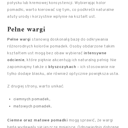
połysku lub kremowej konsystencji. Wybierając kolor
pomadki, warto kierować się tym, co podkreśli naturalne
atuty urody i korzystnie wpłynie na kształt ust.
Pełne wargi
Pełne wargi
stanowią doskonałą bazę do odkrywania
różnorodnych kolorów pomadek. Osoby obdarzone takim
kształtem ust mogą bez obaw wybierać
intensywne
odcienie
, które pięknie akcentują ich naturalną pełnię. Nie
zapominajmy także o
błyszczykach
– ich stosowanie nie
tylko dodaje blasku, ale również optycznie powiększa usta.
Z drugiej strony, warto unikać:
ciemnych pomadek,
matowych pomadek.
Ciemne oraz matowe pomadki
mogą sprawić, że wargi
będą wydawały się jeszcze mniejsze. Odpowiednio dobrane