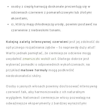
osoby z ciepłą karnacją doskonale prezentują się w
odcieniach czerwieni z pomarańczowymi lub złotymi
akcentami,
ci, którzy mają chłodniejszą urodę, powinni postawić na
czerwienie z niebieskimi tonami.
Kolejną zaletą intensywnej czerwieni
jest jej zdolność do
optycznego rozjaśniania zębów – to naprawdę duży atut!
Warto jednak pamiętać, że ciemniejsze odcienie mogą
uwydatnić
zmarszczki wokół ust
. Dlatego dobrze jest
wybierać pomadki o odpowiednich wykończeniach; na
przykład
matowe formuły
mogą podkreślić
niedoskonałości skóry.
Osoby o jasnych włosach powinny dostosować intensywną
czerwień tak, aby harmonizowała z ich naturalnym
wyglądem. Natomiast ciemniejsze włosy pozwalają na
odważniejsze eksperymenty z bardziej wyrazistymi