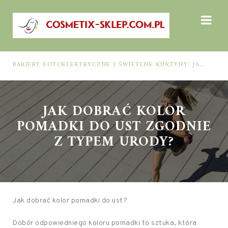
BARIERY FOTOELEKTRYCZNE I ŚWIETLNE KURTYNY: JAK DOBRAĆ ROZWIĄZANIE DO BEZPIECZEŃSTWA FUNKCJONALNEGO (MUTING, BLANKING, TYP 2 I TYP 4)
JAK DOBRAĆ KOLOR
POMADKI DO UST ZGODNIE
Z TYPEM URODY?
Jak dobrać kolor pomadki do ust?
Dobór odpowiedniego koloru pomadki to sztuka, która