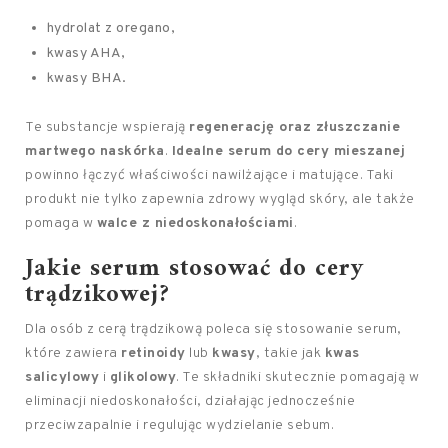
hydrolat z oregano,
kwasy AHA,
kwasy BHA.
Te substancje wspierają
regenerację oraz złuszczanie
martwego naskórka
.
Idealne serum do cery mieszanej
powinno łączyć właściwości nawilżające i matujące. Taki
produkt nie tylko zapewnia zdrowy wygląd skóry, ale także
pomaga w
walce z niedoskonałościami
.
Jakie serum stosować do cery
trądzikowej?
Dla osób z cerą trądzikową poleca się stosowanie serum,
które zawiera
retinoidy
lub
kwasy
, takie jak
kwas
salicylowy
i
glikolowy
. Te składniki skutecznie pomagają w
eliminacji niedoskonałości, działając jednocześnie
przeciwzapalnie i regulując wydzielanie sebum.