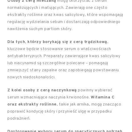
Osoby z cerą mieszaną
mogą skorzystać z serum
normalizujących i matujących. Zawierają one często
ekstrakty roślinne oraz kwas salicylowy, które wspomagają
regulację wydzielania sebum i dostarczają odpowiedniego
nawilżenia suchym partiom skóry.
Dla tych, którzy borykają się z cerą trądzikową
,
kluczowe będzie stosowanie serum o właściwościach
antybakteryjnych. Preparaty zawierające kwas salicylowy
lub niacynamid są szczególnie polecane – pomagają
zmniejszyć stany zapalne oraz zapobiegają powstawaniu
nowych niedoskonałości.
Z kolei osoby z cerą naczynkową
powinny wybierać
serum wzmacniające naczynia krwionośne.
Witamina C
oraz ekstrakty roślinne
, takie jak arnika, mogą znacząco
poprawić kondycję skóry i przynieść ulgę w przypadku
podrażnień.
Dostosowanie wyboru serum do specyficznych potrzeb