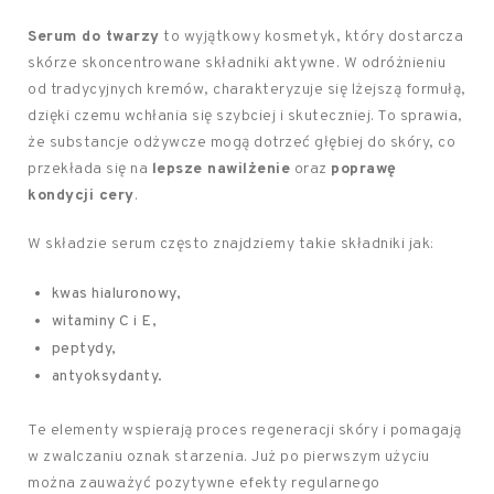
Serum do twarzy
to wyjątkowy kosmetyk, który dostarcza
skórze skoncentrowane składniki aktywne. W odróżnieniu
od tradycyjnych kremów, charakteryzuje się lżejszą formułą,
dzięki czemu wchłania się szybciej i skuteczniej. To sprawia,
że substancje odżywcze mogą dotrzeć głębiej do skóry, co
przekłada się na
lepsze nawilżenie
oraz
poprawę
kondycji cery
.
W składzie serum często znajdziemy takie składniki jak:
kwas hialuronowy,
witaminy C i E,
peptydy,
antyoksydanty.
Te elementy wspierają proces regeneracji skóry i pomagają
w zwalczaniu oznak starzenia. Już po pierwszym użyciu
można zauważyć pozytywne efekty regularnego