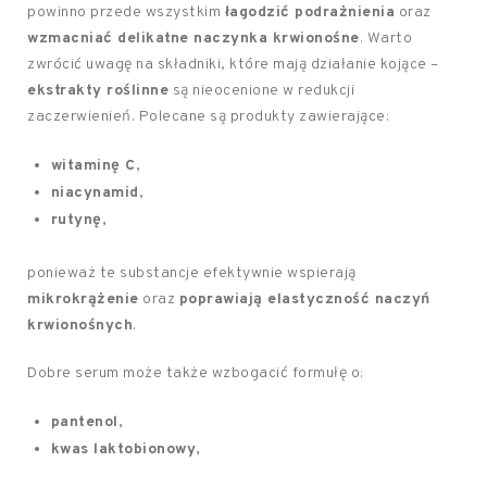
powinno przede wszystkim
łagodzić podrażnienia
oraz
wzmacniać delikatne naczynka krwionośne
. Warto
zwrócić uwagę na składniki, które mają działanie kojące –
ekstrakty roślinne
są nieocenione w redukcji
zaczerwienień. Polecane są produkty zawierające:
witaminę C
,
niacynamid
,
rutynę
,
ponieważ te substancje efektywnie wspierają
mikrokrążenie
oraz
poprawiają elastyczność naczyń
krwionośnych
.
Dobre serum może także wzbogacić formułę o:
pantenol
,
kwas laktobionowy
,