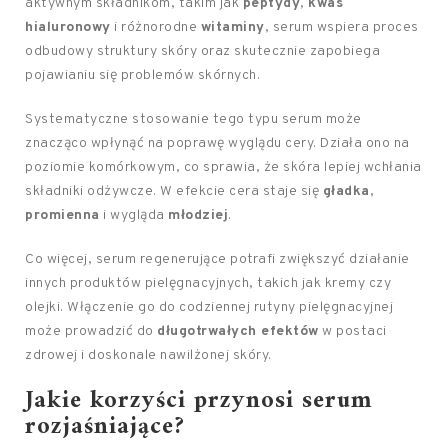
aktywnym składnikom, takim jak
peptydy
,
kwas
hialuronowy
i różnorodne
witaminy
, serum wspiera proces
odbudowy struktury skóry oraz skutecznie zapobiega
pojawianiu się problemów skórnych.
Systematyczne stosowanie tego typu serum może
znacząco wpłynąć na poprawę wyglądu cery. Działa ono na
poziomie komórkowym, co sprawia, że skóra lepiej wchłania
składniki odżywcze. W efekcie cera staje się
gładka
,
promienna
i wygląda
młodziej
.
Co więcej, serum regenerujące potrafi zwiększyć działanie
innych produktów pielęgnacyjnych, takich jak kremy czy
olejki. Włączenie go do codziennej rutyny pielęgnacyjnej
może prowadzić do
długotrwałych efektów
w postaci
zdrowej i doskonale nawilżonej skóry.
Jakie korzyści przynosi serum
rozjaśniające?