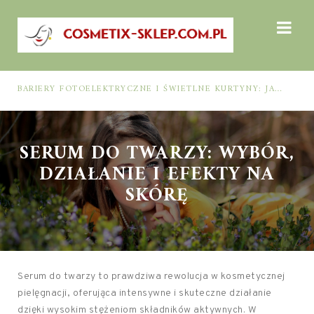
BARIERY FOTOELEKTRYCZNE I ŚWIETLNE KURTYNY: JAK DOBRAĆ ROZWIĄZANIE DO BEZPIECZEŃSTWA FUNKCJONALNEGO (MUTING, BLANKING, TYP 2 I TYP 4)
SERUM DO TWARZY: WYBÓR,
DZIAŁANIE I EFEKTY NA
SKÓRĘ
Serum do twarzy to prawdziwa rewolucja w kosmetycznej
pielęgnacji, oferująca intensywne i skuteczne działanie
dzięki wysokim stężeniom składników aktywnych. W