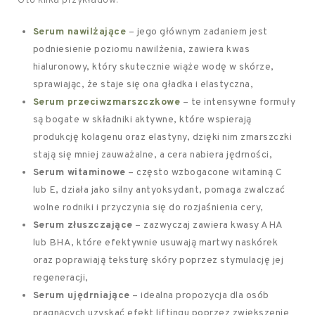
Oto kilka przykładów:
Serum nawilżające
– jego głównym zadaniem jest
podniesienie poziomu nawilżenia, zawiera kwas
hialuronowy, który skutecznie wiąże wodę w skórze,
sprawiając, że staje się ona gładka i elastyczna,
Serum przeciwzmarszczkowe
– te intensywne formuły
są bogate w składniki aktywne, które wspierają
produkcję kolagenu oraz elastyny, dzięki nim zmarszczki
stają się mniej zauważalne, a cera nabiera jędrności,
Serum witaminowe
– często wzbogacone witaminą C
lub E, działa jako silny antyoksydant, pomaga zwalczać
wolne rodniki i przyczynia się do rozjaśnienia cery,
Serum złuszczające
– zazwyczaj zawiera kwasy AHA
lub BHA, które efektywnie usuwają martwy naskórek
oraz poprawiają teksturę skóry poprzez stymulację jej
regeneracji,
Serum ujędrniające
– idealna propozycja dla osób
pragnących uzyskać efekt liftingu poprzez zwiększenie