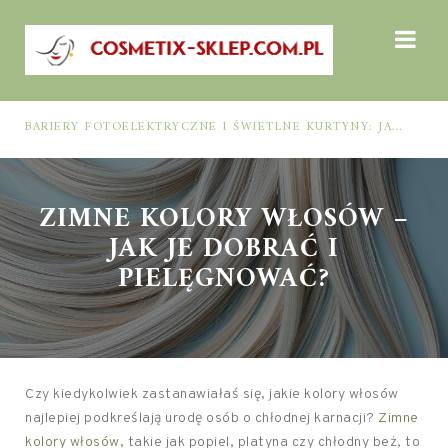
BARIERY FOTOELEKTRYCZNE I ŚWIETLNE KURTYNY: JAK DOBRAĆ ROZWIĄZANIE DO BEZPIECZEŃSTWA FUNKCJONALNEGO (MUTING, BLANKING, TYP 2 I TYP 4)
ZIMNE KOLORY WŁOSÓW –
JAK JE DOBRAĆ I
PIELĘGNOWAĆ?
Czy kiedykolwiek zastanawiałaś się, jakie kolory włosów
najlepiej podkreślają urodę osób o chłodnej karnacji?
Zimne
kolory włosów
, takie jak popiel, platyna czy chłodny beż, to