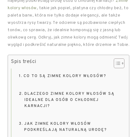
najlepiej podkreślają urodę osób o chłodnej karnacji?
Zimne
kolory włosów
, takie jak popiel, platyna czy chłodny beż, to
paleta barw, która nie tylko dodaje elegancji, ale także
wyostrza rysy twarzy. Te odcienie są pozbawione ciepłych
tonów, co sprawia, że idealnie komponują się z jasną lub
oliwkową cerą. Odkryj, jak zimne kolory mogą odmienić Twój
wygląd i podkreślić naturalne piękno, które drzemie w Tobie.
Spis treści
CO TO SĄ ZIMNE KOLORY WŁOSÓW?
DLACZEGO ZIMNE KOLORY WŁOSÓW SĄ
IDEALNE DLA OSÓB O CHŁODNEJ
KARNACJI?
JAK ZIMNE KOLORY WŁOSÓW
PODKREŚLAJĄ NATURALNĄ URODĘ?