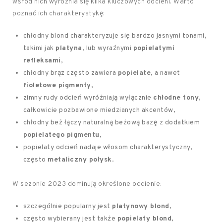
wśród nich wyróżnia się kilka kluczowych odcieni. Warto
poznać ich charakterystykę:
chłodny blond charakteryzuje się bardzo jasnymi tonami,
takimi jak
platyna
, lub wyraźnymi
popielatymi
refleksami
,
chłodny brąz często zawiera
popielate
, a nawet
fioletowe pigmenty
,
zimny rudy odcień wyróżniają wyłącznie
chłodne tony
,
całkowicie pozbawione miedzianych akcentów,
chłodny beż łączy naturalną beżową bazę z dodatkiem
popielatego pigmentu
,
popielaty odcień nadaje włosom charakterystyczny,
często
metaliczny połysk
.
W sezonie 2023 dominują określone odcienie:
szczególnie popularny jest
platynowy blond
,
często wybierany jest także
popielaty blond
,