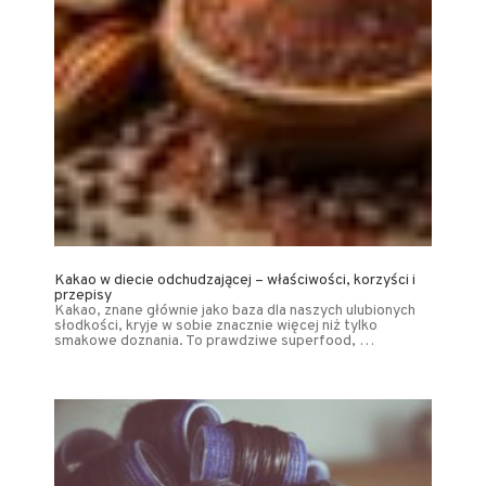
Kakao w diecie odchudzającej – właściwości, korzyści i
przepisy
Kakao, znane głównie jako baza dla naszych ulubionych
słodkości, kryje w sobie znacznie więcej niż tylko
smakowe doznania. To prawdziwe superfood, …