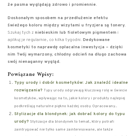
że pasma wyglądają zdrowo i promiennie.
Doskonałym sposobem na przedłużenie efektu
świeżego koloru między wizytami u fryzjera są tonery.
Szukaj tych z
niebieskim lub fioletowym pigmentem
i
aplikuj je regularnie, co kilka tygodni.
Dedykowane
kosmetyki to naprawdę opłacalna inwestycja – dzięki
nim Twój wymarzony, chłodny odcień na długo zachowa
swój nienaganny wygląd.
Powiązane Wpisy:
Typy urody i dobór kosmetyków: Jak znaleźć idealne
rozwiązania?
Typy urody odgrywają kluczową rolę w świecie
kosmetyków, wpływając na to, jakie kolory i produkty najlepiej
podkreślają naturalne piękno każdej osoby. Opracowany...
Stylizacje dla blondynek: jak dobrać kolory do typu
urody?
Stylizacje dla blondynek to temat, który potrafi
zaintrygować nie tylko same zainteresowane, ale także