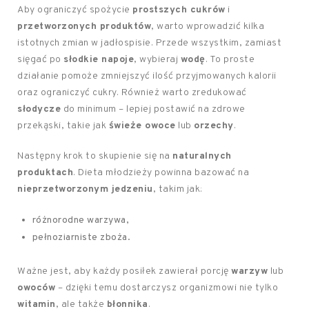
Aby ograniczyć spożycie
prostszych cukrów
i
przetworzonych produktów
, warto wprowadzić kilka
istotnych zmian w jadłospisie. Przede wszystkim, zamiast
sięgać po
słodkie napoje
, wybieraj
wodę
. To proste
działanie pomoże zmniejszyć ilość przyjmowanych kalorii
oraz ograniczyć cukry. Również warto zredukować
słodycze
do minimum – lepiej postawić na zdrowe
przekąski, takie jak
świeże owoce
lub
orzechy
.
Następny krok to skupienie się na
naturalnych
produktach
. Dieta młodzieży powinna bazować na
nieprzetworzonym jedzeniu
, takim jak:
różnorodne warzywa,
pełnoziarniste zboża.
Ważne jest, aby każdy posiłek zawierał porcję
warzyw
lub
owoców
– dzięki temu dostarczysz organizmowi nie tylko
witamin
, ale także
błonnika
.