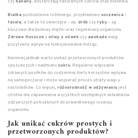
czy
banany
, dostarczają naturalnych cukrów oraz błonnika.
Białka
pochodzenia roślinnego, przykładowo
soczewica
i
fasola
, a także te zwierzęce – np.
drób
czy
ryby
– są
kluczowe dla budowy mięśni oraz regeneracji organizmu.
Zdrowe tłuszcze
z
oliwy z oliwek
czy
awokado
mają
pozytywny wpływ na funkcjonowanie mózgu.
Niemniej jednak warto unikać przetworzonych produktów
spożywczych i nadmiaru
cukru
. Regularne włączanie
zdrowych posiłków do codziennej diety korzystnie wpływa
na samopoczucie i może wspierać proces utraty wagi u
nastolatków. Co więcej,
różnorodność w odżywianiu
jest
istotna dla zapewnienia wszystkich niezbędnych składników
odżywczych potrzebnych do prawidłowego rozwoju
organizmu.
Jak unikać cukrów prostych i
przetworzonych produktów?