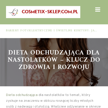
BARIERY FOTOELEKTRYCZNE I ŚWIETLNE KURTYNY: JAK DOBRAĆ ROZWIĄZANIE DO BEZPIECZEŃSTWA FUNKCJONALNEGO (MUTING, BLANKING, TYP 2 I TYP 4)
DIETA ODCHUDZAJĄCA DLA
NASTOLATKÓW – KLUCZ DO
ZDROWIA I ROZWOJU
Dieta odchudzająca
dla nastolatków to temat, który
zyskuje na znaczeniu w obliczu rosnącej liczby młodych
osób z nadwagą i otyłością. Właściwe odżywianie w okresie