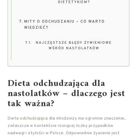
DIETETYKIEM?
MITY O ODCHUDZANIU – CO WARTO
WIEDZIEĆ?
NAJCZĘSTSZE BŁĘDY ŻYWIENIOWE
WŚRÓD NASTOLATKÓW
Dieta odchudzająca
dla
nastolatków – dlaczego jest
tak ważna?
Dieta odchudzająca
dla młodzieży ma ogromne znaczenie,
zwłaszcza w kontekście rosnącej liczby przypadków
nadwagi i otyłości w Polsce. Odpowiednie żywienie jest