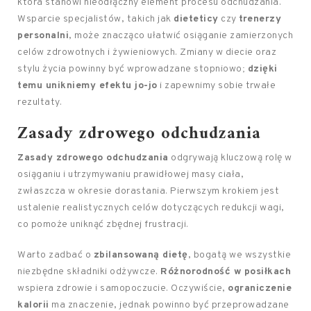
która stanowi nieodłączny element procesu odchudzania.
Wsparcie specjalistów, takich jak
dieteticy
czy
trenerzy
personalni
, może znacząco ułatwić osiąganie zamierzonych
celów zdrowotnych i żywieniowych. Zmiany w diecie oraz
stylu życia powinny być wprowadzane stopniowo;
dzięki
temu unikniemy efektu jo-jo
i zapewnimy sobie trwałe
rezultaty.
Zasady zdrowego odchudzania
Zasady zdrowego odchudzania
odgrywają kluczową rolę w
osiąganiu i utrzymywaniu prawidłowej masy ciała,
zwłaszcza w okresie dorastania. Pierwszym krokiem jest
ustalenie realistycznych celów dotyczących redukcji wagi,
co pomoże uniknąć zbędnej frustracji.
Warto zadbać o
zbilansowaną dietę
, bogatą we wszystkie
niezbędne składniki odżywcze.
Różnorodność w posiłkach
wspiera zdrowie i samopoczucie. Oczywiście,
ograniczenie
kalorii
ma znaczenie, jednak powinno być przeprowadzane