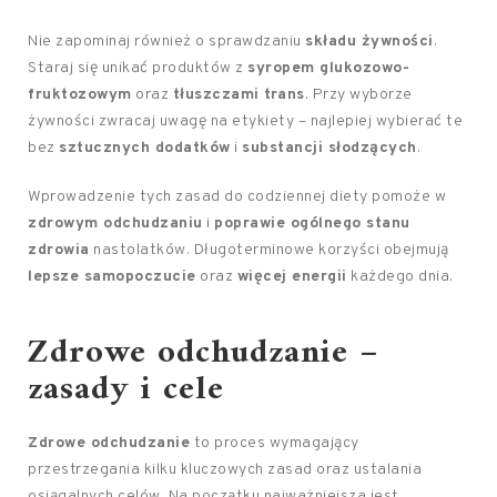
Nie zapominaj również o sprawdzaniu
składu żywności
.
Staraj się unikać produktów z
syropem glukozowo-
fruktozowym
oraz
tłuszczami trans
. Przy wyborze
żywności zwracaj uwagę na etykiety – najlepiej wybierać te
bez
sztucznych dodatków
i
substancji słodzących
.
Wprowadzenie tych zasad do codziennej diety pomoże w
zdrowym odchudzaniu
i
poprawie ogólnego stanu
zdrowia
nastolatków. Długoterminowe korzyści obejmują
lepsze samopoczucie
oraz
więcej energii
każdego dnia.
Zdrowe odchudzanie –
zasady i cele
Zdrowe odchudzanie
to proces wymagający
przestrzegania kilku kluczowych zasad oraz ustalania
osiągalnych celów. Na początku najważniejsza jest