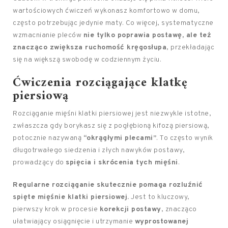
wartościowych ćwiczeń wykonasz komfortowo w domu,
często potrzebując jedynie maty. Co więcej, systematyczne
wzmacnianie pleców
nie tylko poprawia postawę, ale też
znacząco zwiększa ruchomość kręgosłupa
, przekładając
się na większą swobodę w codziennym życiu.
Ćwiczenia rozciągające klatkę
piersiową
Rozciąganie mięśni klatki piersiowej jest niezwykle istotne,
zwłaszcza gdy borykasz się z pogłębioną kifozą piersiową,
potocznie nazywaną
“okrągłymi plecami”
. To często wynik
długotrwałego siedzenia i złych nawyków postawy,
prowadzący do
spięcia i skrócenia tych mięśni
.
Regularne rozciąganie skutecznie pomaga rozluźnić
spięte mięśnie klatki piersiowej.
Jest to kluczowy,
pierwszy krok w procesie
korekcji postawy
, znacząco
ułatwiający osiągnięcie i utrzymanie
wyprostowanej