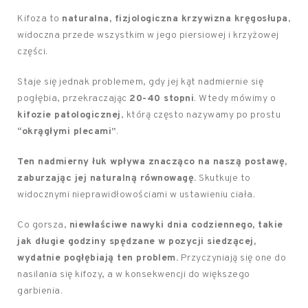
Kifoza to
naturalna, fizjologiczna krzywizna kręgosłupa
,
widoczna przede wszystkim w jego piersiowej i krzyżowej
części.
Staje się jednak problemem, gdy jej kąt nadmiernie się
pogłębia, przekraczając
20-40 stopni
. Wtedy mówimy o
kifozie patologicznej
, którą często nazywamy po prostu
“okrągłymi plecami”
.
Ten nadmierny łuk wpływa znacząco na naszą postawę,
zaburzając jej naturalną równowagę.
Skutkuje to
widocznymi nieprawidłowościami w ustawieniu ciała.
Co gorsza,
niewłaściwe nawyki dnia codziennego, takie
jak długie godziny spędzane w pozycji siedzącej,
wydatnie pogłębiają ten problem.
Przyczyniają się one do
nasilania się kifozy, a w konsekwencji do większego
garbienia.