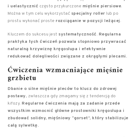
i uelastycznić
często przykurczone
mięśnie piersiowe
.
Można w tym celu wykorzystać
specjalny roller
lub po
prostu wykonać proste
rozciąganie w pozycji leżącej
.
Kluczem do sukcesu jest
systematyczność
.
Regularna
praktyka tych ćwiczeń pozwala stopniowo przywracać
naturalną krzywiznę kręgosłupa i efektywnie
redukować dolegliwości związane z okrągłymi plecami.
Ćwiczenia wzmacniające mięśnie
grzbietu
Dbanie o silne mięśnie pleców to klucz do zdrowej
postawy
, zwłaszcza gdy zmagamy się z tendencją do
kifozy.
Regularne ćwiczenia mają za zadanie przede
wszystkim wzmocnić główne prostowniki kręgosłupa i
zbudować solidny, mięśniowy “gorset”, który stabilizuje
całą sylwetkę.