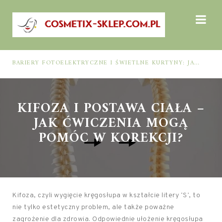
BARIERY FOTOELEKTRYCZNE I ŚWIETLNE KURTYNY: JAK DOBRAĆ ROZWIĄZANIE DO BEZPIECZEŃSTWA FUNKCJONALNEGO (MUTING, BLANKING, TYP 2 I TYP 4)
KIFOZA I POSTAWA CIAŁA –
JAK ĆWICZENIA MOGĄ
POMÓC W KOREKCJI?
Kifoza, czyli wygięcie kręgosłupa w kształcie litery ‘S’, to
nie tylko estetyczny problem, ale także poważne
zagrożenie dla zdrowia. Odpowiednie ułożenie kręgosłupa