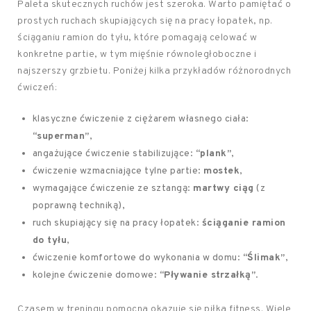
Paleta skutecznych ruchów jest szeroka. Warto pamiętać o
prostych ruchach skupiających się na pracy łopatek, np.
ściąganiu ramion do tyłu, które pomagają celować w
konkretne partie, w tym mięśnie równoległoboczne i
najszerszy grzbietu. Poniżej kilka przykładów różnorodnych
ćwiczeń:
klasyczne ćwiczenie z ciężarem własnego ciała:
“superman”
,
angażujące ćwiczenie stabilizujące:
“plank”
,
ćwiczenie wzmacniające tylne partie:
mostek
,
wymagające ćwiczenie ze sztangą:
martwy ciąg
(z
poprawną techniką),
ruch skupiający się na pracy łopatek:
ściąganie ramion
do tyłu
,
ćwiczenie komfortowe do wykonania w domu:
“Ślimak”
,
kolejne ćwiczenie domowe:
“Pływanie strzałką”
.
Czasem w treningu pomocna okazuje się piłka fitness. Wiele