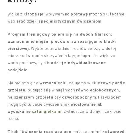
kifozy?
Walkę z
kifozą
i jej wpływem na
postawę
można skutecznie
wspierać dzięki
specjalistycznym ćwiczeniom
.
Program treningowy opiera się na dwóch filarach:
wzmacnianiu mięśni pleców oraz rozciąganiu klatki
piersiowej.
Wybór odpowiednich ruchów zależy w dużej
mierze od stopnia skrzywienia kręgosłupa – im większa
wada postawy, tym bardziej
zindywidualizowane
podejście
.
Skupiając się na
wzmocnieniu
, celujemy w
kluczowe partie
grzbietu
, budując siłę w mięśniach
równoległobocznych
,
najszerszym grzbietu
czy
czworobocznym
. Przykładem
mogą być tu takie ćwiczenia jak
wiosłowanie
lub
wyciskanie
sztangielkami
, zwłaszcza w dolnym zakresie
ruchu.
Z kolei
ćwiczenia rozciągające
mają za zadanie
otworzyć