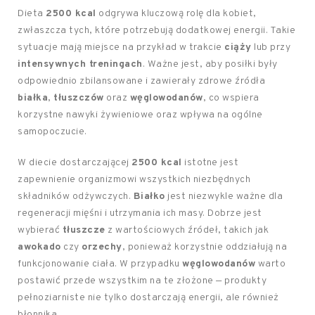
Dieta
2500 kcal
odgrywa kluczową rolę dla kobiet,
zwłaszcza tych, które potrzebują dodatkowej energii. Takie
sytuacje mają miejsce na przykład w trakcie
ciąży
lub przy
intensywnych treningach
. Ważne jest, aby posiłki były
odpowiednio zbilansowane i zawierały zdrowe źródła
białka
,
tłuszczów
oraz
węglowodanów
, co wspiera
korzystne nawyki żywieniowe oraz wpływa na ogólne
samopoczucie.
W diecie dostarczającej
2500 kcal
istotne jest
zapewnienie organizmowi wszystkich niezbędnych
składników odżywczych.
Białko
jest niezwykle ważne dla
regeneracji mięśni i utrzymania ich masy. Dobrze jest
wybierać
tłuszcze
z wartościowych źródeł, takich jak
awokado
czy
orzechy
, ponieważ korzystnie oddziałują na
funkcjonowanie ciała. W przypadku
węglowodanów
warto
postawić przede wszystkim na te złożone — produkty
pełnoziarniste nie tylko dostarczają energii, ale również
błonnika.