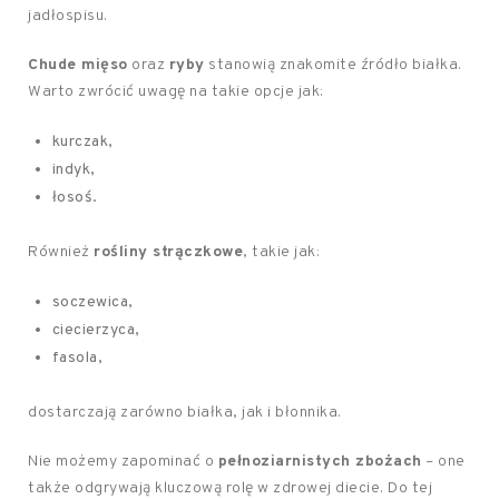
jadłospisu.
Chude mięso
oraz
ryby
stanowią znakomite źródło białka.
Warto zwrócić uwagę na takie opcje jak:
kurczak,
indyk,
łosoś.
Również
rośliny strączkowe
, takie jak:
socze­wica,
ciecierzyca,
fasola,
dostarczają zarówno białka, jak i błonnika.
Nie możemy zapominać o
pełnoziarnistych zbożach
– one
także odgrywają kluczową rolę w zdrowej diecie. Do tej