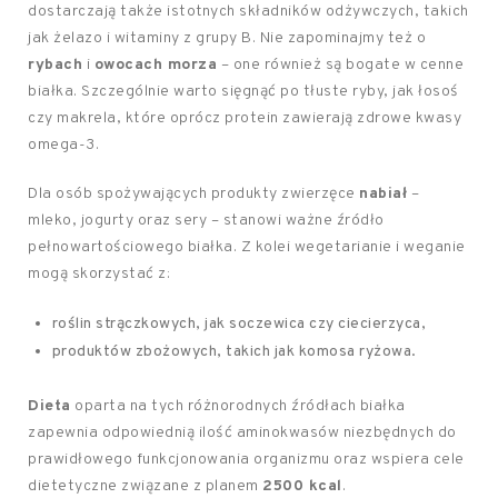
dostarczają także istotnych składników odżywczych, takich
jak żelazo i witaminy z grupy B. Nie zapominajmy też o
rybach
i
owocach morza
– one również są bogate w cenne
białka. Szczególnie warto sięgnąć po tłuste ryby, jak łosoś
czy makrela, które oprócz protein zawierają zdrowe kwasy
omega-3.
Dla osób spożywających produkty zwierzęce
nabiał
–
mleko, jogurty oraz sery – stanowi ważne źródło
pełnowartościowego białka. Z kolei wegetarianie i weganie
mogą skorzystać z:
roślin strączkowych, jak soczewica czy ciecierzyca,
produktów zbożowych, takich jak komosa ryżowa.
Dieta
oparta na tych różnorodnych źródłach białka
zapewnia odpowiednią ilość aminokwasów niezbędnych do
prawidłowego funkcjonowania organizmu oraz wspiera cele
dietetyczne związane z planem
2500 kcal
.