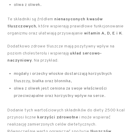
oliwa z oliwek.
Te składniki są źródłem
nienasyconych kwasów
tłuszczowych
, które wspierają prawidłowe funkcjonowanie
organizmu oraz ułatwiają przyswajanie
witamin A, D, E i K
.
Dodatkowo zdrowe tłuszcze mają pozytywny wpływ na
poziom cholesterolu i wspierają
układ sercowo-
naczyniowy
. Na przykład:
migdały i orzechy włoskie dostarczają korzystnych
tłuszczy, białka oraz błonnika,
oliwa z oliwek jest ceniona za swoje właściwości
przeciwzapalne oraz korzystny wpływ na serce.
Dodanie tych wartościowych składników do diety 2500 kcal
przynosi liczne
korzyści zdrowotne
i może wspierać
realizację zamierzonych celów dietetycznych.
Równocześnie warto ograniczać spożycie
tłuszczów