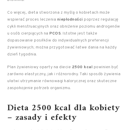
Co więcej, dieta stworzona z myślą o kobietach może
wspierać proces leczenia
niepłodności
poprzez regulację
cykli menstruacyjnych oraz obniżenie poziomu androgenów
u osób cierpiących na
PCOS
. Istotne jest także
dopasowanie posiłków do indywidualnych preferencji
żywieniowych; można przygotować łatwe dania na każdy
dzień tygodnia.
Plan żywieniowy oparty na diecie
2500 kcal
powinien być
zarówno elastyczny, jak i różnorodny. Taki sposób żywienia
ułatwi utrzymanie równowagi kalorycznej oraz skuteczne
zaspokojenie potrzeb organizmu.
Dieta 2500 kcal dla kobiety
– zasady i efekty