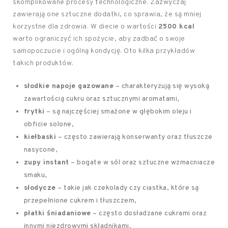
skomplikowane procesy technologiczne. Zazwyczaj
zawierają one sztuczne dodatki, co sprawia, że są mniej
korzystne dla zdrowia. W diecie o wartości
2500 kcal
warto ograniczyć ich spożycie, aby zadbać o swoje
samopoczucie i ogólną kondycję. Oto kilka przykładów
takich produktów:
słodkie napoje gazowane
– charakteryzują się wysoką
zawartością cukru oraz sztucznymi aromatami,
frytki
– są najczęściej smażone w głębokim oleju i
obficie solone,
kiełbaski
– często zawierają konserwanty oraz tłuszcze
nasycone,
zupy instant
– bogate w sól oraz sztuczne wzmacniacze
smaku,
słodycze
– takie jak czekolady czy ciastka, które są
przepełnione cukrem i tłuszczem,
płatki śniadaniowe
– często dosładzane cukrami oraz
innymi niezdrowymi składnikami,