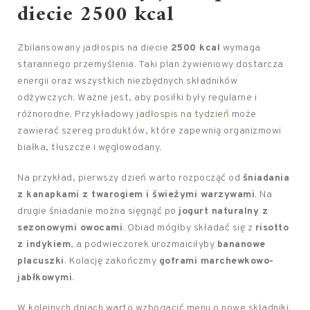
diecie 2500 kcal
Zbilansowany jadłospis na diecie
2500 kcal
wymaga
starannego przemyślenia. Taki plan żywieniowy dostarcza
energii oraz wszystkich niezbędnych składników
odżywczych. Ważne jest, aby posiłki były regularne i
różnorodne. Przykładowy
jadłospis na tydzień
może
zawierać szereg produktów, które zapewnią organizmowi
białka, tłuszcze i węglowodany.
Na przykład, pierwszy dzień warto rozpocząć od
śniadania
z kanapkami z twarogiem i świeżymi warzywami
. Na
drugie śniadanie można sięgnąć po
jogurt naturalny z
sezonowymi owocami
. Obiad mógłby składać się z
risotto
z indykiem
, a podwieczorek urozmaiciłyby
bananowe
placuszki
. Kolację zakończmy
goframi marchewkowo-
jabłkowymi
.
W kolejnych dniach warto wzbogacić menu o nowe składniki: