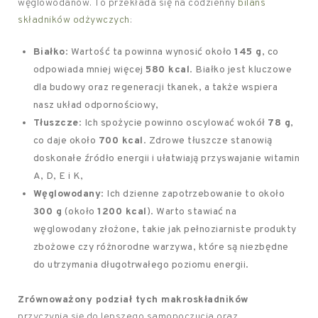
węglowodanów. To przekłada się na codzienny
bilans
składników odżywczych
:
Białko
: Wartość ta powinna wynosić około
145 g
, co
odpowiada mniej więcej
580 kcal
. Białko jest kluczowe
dla budowy oraz regeneracji tkanek, a także wspiera
nasz układ odpornościowy,
Tłuszcze
: Ich spożycie powinno oscylować wokół
78 g
,
co daje około
700 kcal
. Zdrowe tłuszcze stanowią
doskonałe źródło energii i ułatwiają przyswajanie witamin
A, D, E i K,
Węglowodany
: Ich dzienne zapotrzebowanie to około
300 g
(około
1200 kcal
). Warto stawiać na
węglowodany złożone, takie jak pełnoziarniste produkty
zbożowe czy różnorodne warzywa, które są niezbędne
do utrzymania długotrwałego poziomu energii.
Zrównoważony podział tych makroskładników
przyczynia się do lepszego samopoczucia oraz