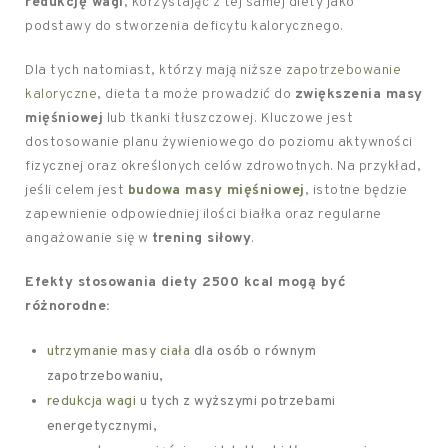
redukcję wagi
, korzystając z tej samej diety jako
podstawy do stworzenia deficytu kalorycznego.
Dla tych natomiast, którzy mają niższe
zapotrzebowanie
kaloryczne
, dieta ta może prowadzić do
zwiększenia masy
mięśniowej
lub tkanki tłuszczowej. Kluczowe jest
dostosowanie planu żywieniowego do poziomu aktywności
fizycznej oraz określonych celów zdrowotnych. Na przykład,
jeśli celem jest
budowa masy mięśniowej
, istotne będzie
zapewnienie odpowiedniej ilości białka oraz regularne
angażowanie się w
trening siłowy
.
Efekty stosowania diety 2500 kcal mogą być
różnorodne:
utrzymanie masy ciała
dla osób o równym
zapotrzebowaniu,
redukcja wagi
u tych z wyższymi potrzebami
energetycznymi,