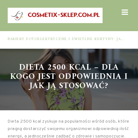
BARIERY FOTOELEKTRYCZNE I ŚWIETLNE KURTYNY: JAK DOBRAĆ ROZWIĄZANIE DO BEZPIECZEŃSTWA FUNKCJONALNEGO (MUTING, BLANKING, TYP 2 I TYP 4)
DIETA 2500 KCAL – DLA
KOGO JEST ODPOWIEDNIA I
JAK JĄ STOSOWAĆ?
Dieta 2500 kcal zyskuje na popularności wśród osób, które
pragną dostarczyć swojemu organizmowi odpowiednią ilość
energii, a jednocześnie zadbać o zdrowie i samopoczucie.