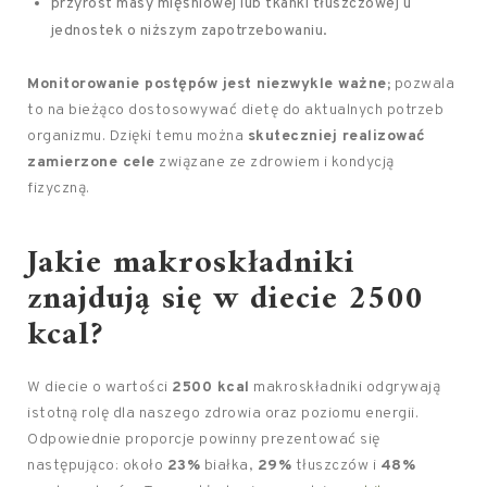
przyrost masy mięśniowej lub tkanki tłuszczowej u
jednostek o niższym zapotrzebowaniu.
Monitorowanie postępów jest niezwykle ważne;
pozwala
to na bieżąco dostosowywać dietę do aktualnych potrzeb
organizmu. Dzięki temu można
skuteczniej realizować
zamierzone cele
związane ze zdrowiem i kondycją
fizyczną.
Jakie makroskładniki
znajdują się w diecie 2500
kcal?
W diecie o wartości
2500 kcal
makroskładniki odgrywają
istotną rolę dla naszego zdrowia oraz poziomu energii.
Odpowiednie proporcje powinny prezentować się
następująco: około
23%
białka,
29%
tłuszczów i
48%