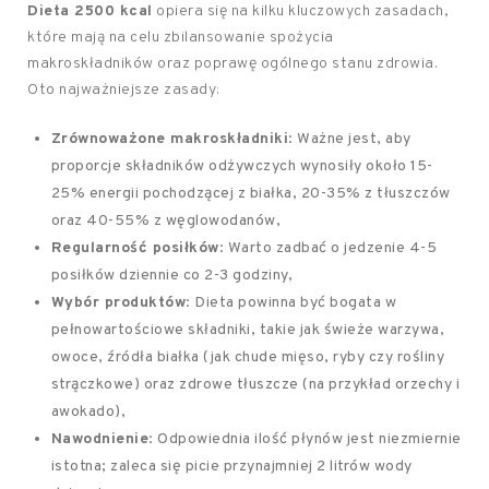
Dieta 2500 kcal
opiera się na kilku kluczowych zasadach,
które mają na celu zbilansowanie spożycia
makroskładników oraz poprawę ogólnego stanu zdrowia.
Oto najważniejsze zasady:
Zrównoważone makroskładniki
: Ważne jest, aby
proporcje składników odżywczych wynosiły około 15-
25% energii pochodzącej z białka, 20-35% z tłuszczów
oraz 40-55% z węglowodanów,
Regularność posiłków
: Warto zadbać o jedzenie 4-5
posiłków dziennie co 2-3 godziny,
Wybór produktów
: Dieta powinna być bogata w
pełnowartościowe składniki, takie jak świeże warzywa,
owoce, źródła białka (jak chude mięso, ryby czy rośliny
strączkowe) oraz zdrowe tłuszcze (na przykład orzechy i
awokado),
Nawodnienie
: Odpowiednia ilość płynów jest niezmiernie
istotna; zaleca się picie przynajmniej 2 litrów wody