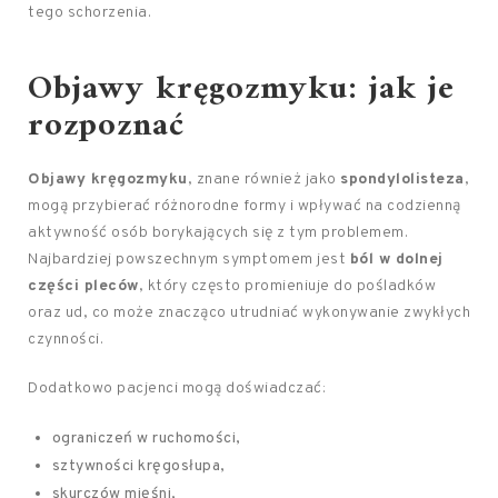
tego schorzenia.
Objawy kręgozmyku: jak je
rozpoznać
Objawy kręgozmyku
, znane również jako
spondylolisteza
,
mogą przybierać różnorodne formy i wpływać na codzienną
aktywność osób borykających się z tym problemem.
Najbardziej powszechnym symptomem jest
ból w dolnej
części pleców
, który często promieniuje do pośladków
oraz ud, co może znacząco utrudniać wykonywanie zwykłych
czynności.
Dodatkowo pacjenci mogą doświadczać:
ograniczeń w ruchomości,
sztywności kręgosłupa,
skurczów mięśni,