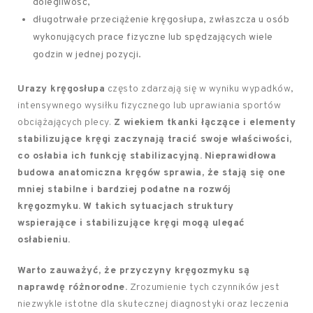
dolegliwość,
długotrwałe przeciążenie kręgosłupa, zwłaszcza u osób
wykonujących prace fizyczne lub spędzających wiele
godzin w jednej pozycji.
Urazy kręgosłupa
często zdarzają się w wyniku wypadków,
intensywnego wysiłku fizycznego lub uprawiania sportów
obciążających plecy.
Z wiekiem tkanki łączące i elementy
stabilizujące kręgi zaczynają tracić swoje właściwości,
co osłabia ich funkcję stabilizacyjną.
Nieprawidłowa
budowa anatomiczna kręgów sprawia, że stają się one
mniej stabilne i bardziej podatne na rozwój
kręgozmyku.
W takich sytuacjach struktury
wspierające i stabilizujące kręgi mogą ulegać
osłabieniu.
Warto zauważyć, że przyczyny kręgozmyku są
naprawdę różnorodne.
Zrozumienie tych czynników jest
niezwykle istotne dla skutecznej diagnostyki oraz leczenia