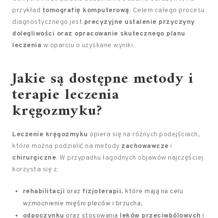
przykład
tomografię komputerową
. Celem całego procesu
diagnostycznego jest
precyzyjne ustalenie przyczyny
dolegliwości oraz opracowanie skutecznego planu
leczenia
w oparciu o uzyskane wyniki.
Jakie są dostępne metody i
terapie leczenia
kręgozmyku?
Leczenie kręgozmyku
opiera się na różnych podejściach,
które można podzielić na metody
zachowawcze
i
chirurgiczne
. W przypadku łagodnych objawów najczęściej
korzysta się z:
rehabilitacji
oraz
fizjoterapii
, które mają na celu
wzmocnienie mięśni pleców i brzucha,
odpoczynku
oraz stosowania
leków przeciwbólowych
i