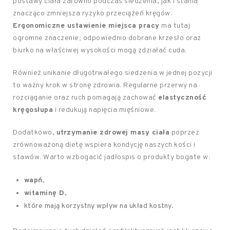
postawy ciała zarówno podczas siedzenia, jak i stania
znacząco zmniejsza ryzyko przeciążeń kręgów.
Ergonomiczne ustawienie miejsca pracy
ma tutaj
ogromne znaczenie; odpowiednio dobrane krzesło oraz
biurko na właściwej wysokości mogą zdziałać cuda.
Również unikanie długotrwałego siedzenia w jednej pozycji
to ważny krok w stronę zdrowia. Regularne przerwy na
rozciąganie oraz ruch pomagają zachować
elastyczność
kręgosłupa
i redukują napięcia mięśniowe.
Dodatkowo,
utrzymanie zdrowej masy ciała
poprzez
zrównoważoną dietę wspiera kondycję naszych kości i
stawów. Warto wzbogacić jadłospis o produkty bogate w:
wapń
,
witaminę D
,
które mają korzystny wpływ na układ kostny.