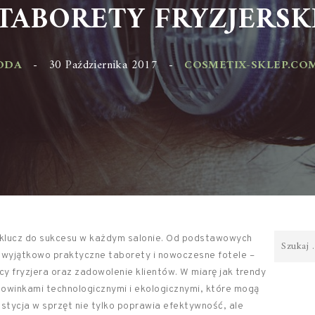
TABORETY FRYZJERSKI
DA
-
30 Października 2017
-
COSMETIX-SKLEP.COM.P
 klucz do sukcesu w każdym salonie. Od podstawowych
 po wyjątkowo praktyczne taborety i nowoczesne fotele –
y fryzjera oraz zadowolenie klientów. W miarę jak trendy
 nowinkami technologicznymi i ekologicznymi, które mogą
stycja w sprzęt nie tylko poprawia efektywność, ale