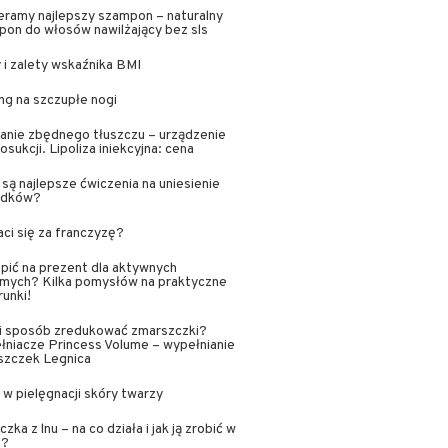
ramy najlepszy szampon – naturalny
on do włosów nawilżający bez sls
i zalety wskaźnika BMI
ng na szczupłe nogi
anie zbędnego tłuszczu – urządzenie
posukcji. Lipoliza iniekcyjna: cena
 są najlepsze ćwiczenia na uniesienie
adków?
łaci się za franczyzę?
pić na prezent dla aktywnych
omych? Kilka pomysłów na praktyczne
unki!
ki sposób zredukować zmarszczki?
niacze Princess Volume – wypełnianie
szczek Legnica
 w pielęgnacji skóry twarzy
zka z lnu – na co działa i jak ją zrobić w
u?