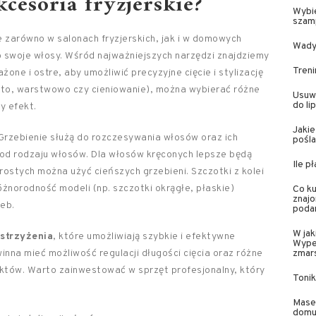
cesoria fryzjerskie?
Wybie
szamp
 zarówno w salonach fryzjerskich, jak i w domowych
Wady 
o swoje włosy. Wśród najważniejszych narzędzi znajdziemy
Treni
one i ostre, aby umożliwić precyzyjne cięcie i stylizację
osto, warstwowo czy cieniowanie), można wybierać różne
Usuw
do li
y efekt.
Jakie
 Grzebienie służą do rozczesywania włosów oraz ich
pośl
ny od rodzaju włosów. Dla włosów kręconych lepsze będą
Ile p
prostych można użyć cieńszych grzebieni. Szczotki z kolei
óżnorodność modeli (np. szczotki okrągłe, płaskie)
Co ku
znaj
eb.
podar
W ja
strzyżenia
, które umożliwiają szybkie i efektywne
Wypeł
nna mieć możliwość regulacji długości cięcia oraz różne
zmar
któw. Warto zainwestować w sprzęt profesjonalny, który
Tonik
Masec
dom