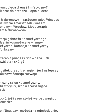
ym polega drenaż limfatyczny?
zenie do drenażu – opinie, cena
hialuronowy – zastosowanie. Princess
, usuwanie zmarszczek kwasem
uronowym Wrocław. Mezoterapia
em hialuronowym
żacja gabinetu kosmetycznego.
dzenia kosmetyczne – lampy
etyczne, kombajn kosmetyczny
funkcyjny
erapia princess rich – cena. Jak
wić stan skóry?
posiłek przed treningiem jest najlepszy
zrównoważonego rozwoju
niczny salon kosmetyczny.
lizatory uv, środki sterylizujące
atic
obić, jeśli zauważyłeś wzrost wagi po
zeniach?
lifting, czyli metoda na odmłodzenie.