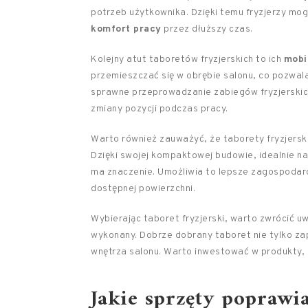
potrzeb użytkownika. Dzięki temu fryzjerzy mo
komfort pracy
przez dłuższy czas.
Kolejny atut taboretów fryzjerskich to ich
mobi
przemieszczać się w obrębie salonu, co pozwal
sprawne przeprowadzanie zabiegów fryzjerskic
zmiany pozycji podczas pracy.
Warto również zauważyć, że taborety fryzjerski
Dzięki swojej kompaktowej budowie, idealnie na
ma znaczenie. Umożliwia to lepsze zagospodar
dostępnej powierzchni.
Wybierając taboret fryzjerski, warto zwrócić uw
wykonany. Dobrze dobrany taboret nie tylko zap
wnętrza salonu. Warto inwestować w produkty, k
Jakie sprzęty poprawi