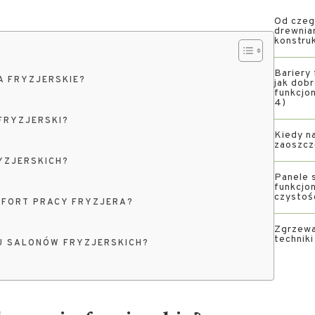
Od czeg
drewnia
konstru
Bariery 
A FRYZJERSKIE?
jak dob
funkcjon
4)
FRYZJERSKI?
Kiedy na
zaoszcz
YZJERSKICH?
Panele s
funkcjon
czystoś
MFORT PRACY FRYZJERA?
Zgrzewa
technik
U SALONÓW FRYZJERSKICH?