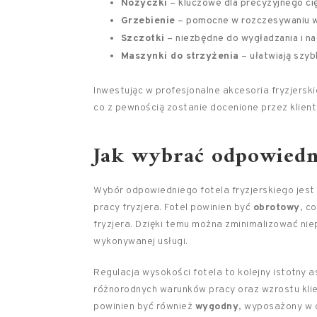
Nożyczki
– kluczowe dla precyzyjnego cięc
Grzebienie
– pomocne w rozczesywaniu wł
Szczotki
– niezbędne do wygładzania i n
Maszynki do strzyżenia
– ułatwiają szyb
Inwestując w profesjonalne akcesoria fryzjers
co z pewnością zostanie docenione przez klien
Jak wybrać odpowiedni
Wybór odpowiedniego fotela fryzjerskiego jest 
pracy fryzjera. Fotel powinien być
obrotowy
, c
fryzjera. Dzięki temu można zminimalizować nie
wykonywanej usługi.
Regulacja wysokości fotela to kolejny istotny
różnorodnych warunków pracy oraz wzrostu klient
powinien być również
wygodny
, wyposażony w 