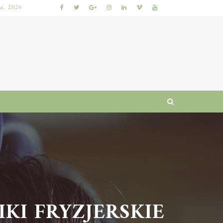
ia, 2026
KIEDY NAJLEPIEJ ODDAĆ ROWER DO SERWISU, ABY ZAOSZCZĘDZIĆ CZAS I PIENIĄDZE?
I FRYZJERSKIE