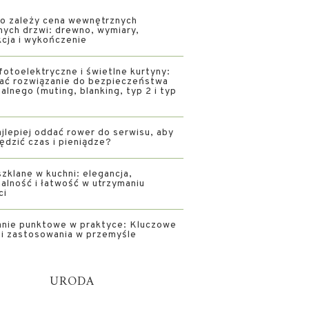
o zależy cena wewnętrznych
nych drzwi: drewno, wymiary,
kcja i wykończenie
fotoelektryczne i świetlne kurtyny:
rać rozwiązanie do bezpieczeństwa
alnego (muting, blanking, typ 2 i typ
jlepiej oddać rower do serwisu, aby
ędzić czas i pieniądze?
zklane w kuchni: elegancja,
alność i łatwość w utrzymaniu
ci
nie punktowe w praktyce: Kluczowe
i i zastosowania w przemyśle
URODA