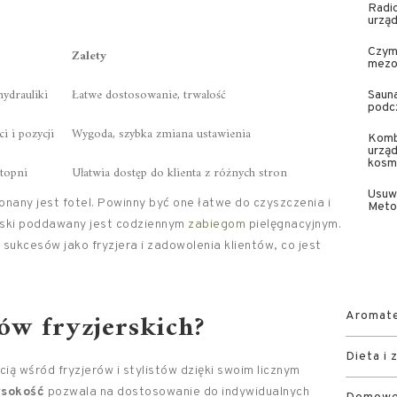
Radi
urząd
Czym 
Zalety
mezot
ydrauliki
Łatwe dostosowanie, trwałość
Sauna
podc
i i pozycji
Wygoda, szybka zmiana ustawienia
Komb
urząd
kosm
stopni
Ułatwia dostęp do klienta z różnych stron
Usuw
onany jest fotel. Powinny być one łatwe do czyszczenia i
Meto
erski poddawany jest codziennym
zabiegom
pielęgnacyjnym.
sukcesów jako fryzjera i zadowolenia klientów, co jest
tów fryzjerskich?
Aromater
Dieta i 
cią wśród fryzjerów i stylistów dzięki swoim licznym
ysokość
pozwala na dostosowanie do indywidualnych