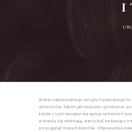
I 
URO
Wybór odpowiedniego sprzętu fryzjerskiego to
akcesoriów
, takich jak nożyczki i grzebienie,
każde z tych narzędzi ma wpływ na komfort prac
w branży się zmieniają, warto być na bieżąco z
przyciągnąć nowych klientów. Odpowiednia inwe