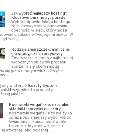
Jak wybrać najlepszy hosting?
Kluczowe parametry i porady
Wybór odpowiedniego hostingu
to kluczowy krok w budowaniu
obecności w sieci, który może
ydować o sukcesie Twojego projektu. W
 cyfryzacji, …
Rodzaje zmarszczek: mimiczne,
grawitacyjne i ich przyczyny
Zmarszczki to jeden z najbardziej
widocznych objawów procesu
starzenia się skóry i mogą
ić się już w młodym wieku. Zwykle
limy …
ępny w ofercie
Beauty System
niki fryzjerskie
to produkty
ższej jakości
Kosmetyki wegańskie: naturalne
składniki i korzyści dla skóry
Kosmetyki wegańskie to nie tylko
coraz popularniejszy wybór wśród
świadomych konsumentów, ale
także istotny krok w kierunku
iej etycznej i ekologicznej …