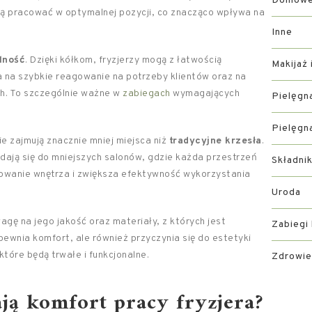
Domowe 
gą pracować w optymalnej pozycji, co znacząco wpływa na
Inne
lność
. Dzięki kółkom, fryzjerzy mogą z łatwością
Makijaż 
a na szybkie reagowanie na potrzeby klientów oraz na
h. To szczególnie ważne w
zabiegach
wymagających
Pielęgn
Pielęgn
e zajmują znacznie mniej miejsca niż
tradycyjne krzesła
.
dają się do mniejszych salonów, gdzie każda przestrzeń
Składni
owanie wnętrza i zwiększa efektywność wykorzystania
Uroda
agę na jego jakość oraz materiały, z których jest
Zabiegi
ewnia komfort, ale również przyczynia się do estetyki
tóre będą trwałe i funkcjonalne.
Zdrowie
ają komfort pracy fryzjera?