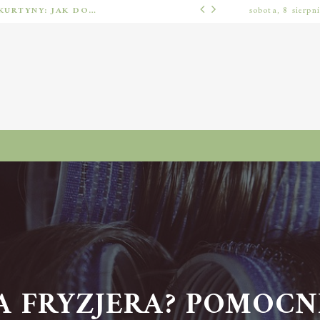
BARIERY FOTOELEKTRYCZNE I ŚWIETLNE KURTYNY: JAK DOBRAĆ ROZWIĄZANIE DO BEZPIECZEŃSTWA FUNKCJONALNEGO (MUTING, BLANKING, TYP 2 I TYP 4)
sobota, 8 sierpn
INNE
A FRYZJERA? POMOCNIK