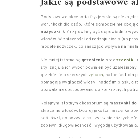
Jakie są podstawowe ak
Podstawowe akcesoria fryzjerskie są niezbędne
warunkach dla osób, które samodzielnie dbają 
nożyczki
, które powinny być odpowiednio wyważ
włosów. W zależności od rodzaju cięcia (na pr
modele nożyczek, co znacząco wpływa na finaln
Nie mniej istotne są
grzebienie
oraz
szczotki
.
stylizacji, a ich wybór powinien być uzależnio
grzebienie o szerszych
zębach
, natomiast dla 
pomagają wygładzić włosy i nadać im blask, a r
pozwala na dostosowanie do konkretnych potrz
Kolejnym istotnym akcesorium są
maszynki do 
skracanie włosów. Dobrej jakości maszynka powi
końcówki, co pozwala na uzyskanie różnych efe
zapewni długowieczność i wygodę użytkowania.