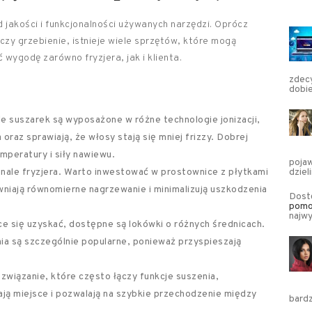
 jakości i funkcjonalności używanych narzędzi. Oprócz
zy grzebienie, istnieje wiele sprzętów, które mogą
 wygodę zarówno fryzjera, jak i klienta.
zdec
dobie
 suszarek są wyposażone w różne technologie jonizacji,
raz sprawiają, że włosy stają się mniej frizzy. Dobrej
emperatury i siły nawiewu.
pojaw
nale fryzjera. Warto inwestować w prostownice z płytkami
dzie
niają równomierne nagrzewanie i minimalizują uszkodzenia
Dost
pomoc
najwy
hce się uzyskać, dostępne są lokówki o różnych średnicach.
ia są szczególnie popularne, ponieważ przyspieszają
wiązanie, które często łączy funkcje suszenia,
ją miejsce i pozwalają na szybkie przechodzenie między
bardz