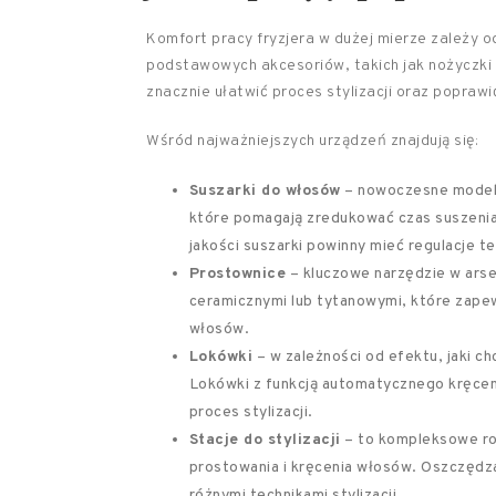
Komfort pracy fryzjera w dużej mierze zależy od
podstawowych akcesoriów, takich jak nożyczki c
znacznie ułatwić proces stylizacji oraz poprawić
Wśród najważniejszych urządzeń znajdują się:
Suszarki do włosów
– nowoczesne modele
które pomagają zredukować czas suszenia o
jakości suszarki powinny mieć regulacje t
Prostownice
– kluczowe narzędzie w arse
ceramicznymi lub tytanowymi, które zapew
włosów.
Lokówki
– w zależności od efektu, jaki c
Lokówki z funkcją automatycznego kręcen
proces stylizacji.
Stacje do stylizacji
– to kompleksowe roz
prostowania i kręcenia włosów. Oszczędza
różnymi technikami stylizacji.