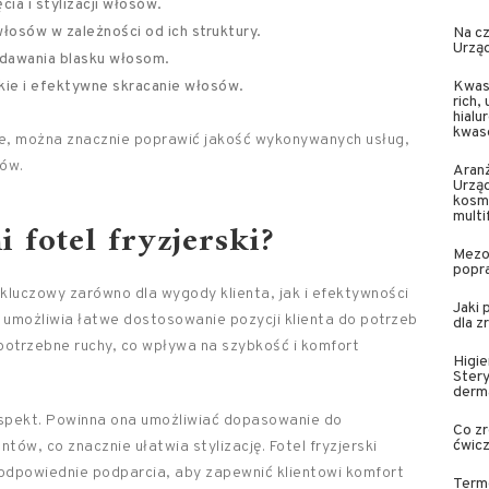
ia i stylizacji włosów.
osów w zależności od ich struktury.
Na cz
Urząd
adawania blasku włosom.
kie i efektywne skracanie włosów.
Kwas 
rich
hial
kwas
kie, można znacznie poprawić jakość wykonywanych usług,
tów.
Aran
Urzą
kosm
multi
 fotel fryzjerski?
Mezot
popra
kluczowy zarówno dla wygody klienta, jak i efektywności
Jaki 
o umożliwia łatwe dostosowanie pozycji klienta do potrzeb
dla 
potrzebne ruchy, co wpływa na szybkość i komfort
Higie
Stery
derm
 aspekt. Powinna ona umożliwiać dopasowanie do
Co zr
ćwic
ów, co znacznie ułatwia stylizację. Fotel fryzjerski
odpowiednie podparcia, aby zapewnić klientowi komfort
Termo