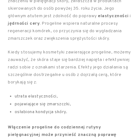
znaczeniu w pielęgnacji skóry, zwłaszcza w produktach
skierowanych do osób powyżej 35. roku życia. Jego
głównym atutem jest zdolność do poprawy
elastyczności
i
jędrności cery
. Progeline wspiera naturalne procesy
regeneracji komórek, co przyczynia się do wygładzania
zmarszczek oraz zwiększenia sprężystości skóry.
Kiedy stosujemy kosmetyki zawierające progeline, możemy
zauważyć, że skóra staje się bardziej napięta i efektywniej
radzi sobie z oznakami starzenia. Efekty jego działania są
szczególnie dostrzegalne u osób z dojrzałą cerą, które
borykają się z:
utrata elastyczności,
pojawiające się zmarszczki,
osłabiona kondycja skóry.
Włączenie progeline do codziennej rutyny
pielęgnacyjnej może przynieść znaczną poprawę