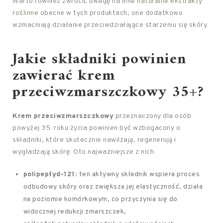
Warto również zwrócić uwagę na inne
naturalne ekstrakty
roślinne
obecne w tych produktach; one dodatkowo
wzmacniają działanie przeciwdziałające starzeniu się skóry.
Jakie składniki powinien
zawierać krem
przeciwzmarszczkowy 35+?
Krem przeciwzmarszczkowy
przeznaczony dla osób
powyżej 35. roku życia powinien być wzbogacony o
składniki, które skutecznie nawilżają, regenerują i
wygładzają skórę. Oto najważniejsze z nich:
polipeptyd-121
: ten aktywny składnik wspiera proces
odbudowy skóry oraz zwiększa jej elastyczność, działa
na poziomie komórkowym, co przyczynia się do
widocznej redukcji zmarszczek,