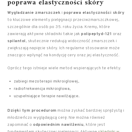
poprawa elastyczności
skóry
Wygładzanie zmarszczek
i
poprawa elastyczności skóry
to kluczowe elementy pielęgnacji przeciwzmarszczkowej,
szczególnie dla osób po 35. roku życia. Kremy, które
zawierają aktywne składniki takie jak
polipeptyd-121
oraz
spilantol
, skutecznie redukują widoczność zmarszczek i
zwiększają napięcie skóry. Ich regularne stosowanie może
znacząco wpłynąć na kondycję cery oraz jej elastyczność.
Oprócz tego istnieje wiele metod wspierających te efekty:
zabiegi mezoterapii mikroigłowej,
radiofrekwencja mikroigłowa,
uzupełniające terapie nawilżające.
Dzięki tym procedurom
można zyskać bardziej sprężystą i
młodzieńczo wyglądającą cerę. Nie można również
zapominać o
odpowiednim nawilżeniu
, które jest
fundamentem skutecznej pielęgnacji. Aktywne
składniki w