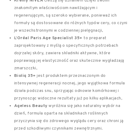
Kremy NIVEA
cieszą się uznaniem dzięki swoim
znakomitym właściwościom nawilżającym i
regenerującym, są szeroko wybierane, ponieważ ich
formuły są dostosowane do różnych typów cery, co czyni
je wszechstronnymi w codziennej pielęgnacji,
L’Oréal Paris Age Specialist 35+
to preparat
zaprojektowany z myślą o specyficznych potrzebach
dojrzałej skóry, zawiera składniki aktywne, które
poprawiają jej elastyczność oraz skutecznie wygładzają
zmarszczki,
Bioliq 35+
jest produktem przeznaczonym do
intensywnej regeneracji nocnej, jego wyjątkowa formuła
działa podczas snu, sprzyjając odnowie komórkowej i
przynosząc widoczne rezultaty już po kilku aplikacjach,
Ageless Beauty
wyróżnia się jako naturalny wybór na
dzień, formuła oparta na składnikach roślinnych
przyczynia się do zdrowego wyglądu cery oraz chroni ją
przed szkodliwymi czynnikami zewnętrznymi.