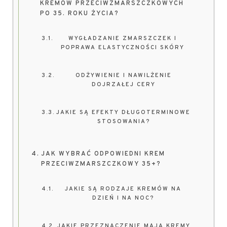
KREMÓW PRZECIWZMARSZCZKOWYCH
PO 35. ROKU ŻYCIA?
WYGŁADZANIE ZMARSZCZEK I
POPRAWA ELASTYCZNOŚCI SKÓRY
ODŻYWIENIE I NAWILŻENIE
DOJRZAŁEJ CERY
JAKIE SĄ EFEKTY DŁUGOTERMINOWE
STOSOWANIA?
JAK WYBRAĆ ODPOWIEDNI KREM
PRZECIWZMARSZCZKOWY 35+?
JAKIE SĄ RODZAJE KREMÓW NA
DZIEŃ I NA NOC?
JAKIE PRZEZNACZENIE MAJĄ KREMY