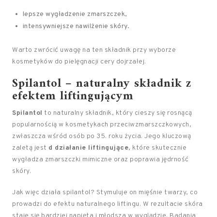
lepsze wygładzenie zmarszczek,
intensywniejsze nawilżenie skóry.
Warto zwrócić uwagę na ten składnik przy wyborze
kosmetyków do pielęgnacji cery dojrzałej.
Spilantol – naturalny składnik z
efektem liftingującym
Spilantol
to naturalny składnik, który cieszy się rosnącą
popularnością w kosmetykach przeciwzmarszczkowych,
zwłaszcza wśród osób po 35. roku życia. Jego kluczową
zaletą jest
d działanie liftingujące
, które skutecznie
wygładza zmarszczki mimiczne oraz poprawia jędrność
skóry.
Jak więc działa spilantol? Stymuluje on mięśnie twarzy, co
prowadzi do efektu naturalnego liftingu. W rezultacie skóra
staje się bardziej napięta i młodsza w wyglądzie. Badania