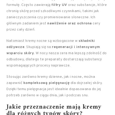
formułę. Często zawierają
filtry UV
oraz substancje, które
chronią skórę przed szkodliwymi czynnikami, takimi jak
zanieczyszczenia czy promieniowanie słoneczne. Ich
głównym zadaniem jest
nawilżenie oraz ochrona
cery
przez cały dzień.
Natomiast kremy nocne są wzbogacone w
składniki
odżywcze
. Skupiają się na
regeneracji i intensywnym
wsparciu skóry
. W nocy nasza cera ma lepszą zdolność do
odbudowy, dlatego te preparaty dostarczają substancji
wspomagających procesy naprawcze.
Stosując zarówno kremy dzienne, jak i nocne, można
zapewnić
kompleksową pielęgnację
dla dojrzałej skóry.
Dzięki temu pielęgnacja jest idealnie dopasowana do jej
potrzeb zarówno w ciągu dnia, jak i podczas snu.
Jakie przeznaczenie mają kremy
dla różnych typów skóry?