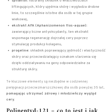
spilantol
: naturalny składnik o właściwościach
liftingujących, który ujędrnia skórę i wygładza drobne
linie, to szczególnie istotne dla osób w tej grupie
wiekowej,
ekstrakt AFA (Aphanizomenon flos-aquae)
:
zawierający liczne antyoksydanty, ten ekstrakt
wspomaga regenerację dojrzałej cery poprzez
stymulację produkcji kolagenu,
progeline
: składnik poprawiający jędrność i elastyczność
skóry oraz przeciwdziałający oznakom starzenia się
dzięki oddziaływaniu na geny odpowiedzialne za
strukturę skóry.
Te kluczowe elementy są niezbędne w codziennej
pielęgnacji przeciwzmarszczkowej dla osób powyżej 35 lat,
pomagając utrzymać zdrowy i młodzieńczy wygląd
cery.
Polipeptyd-121 – co to jest i jak