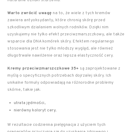
naturalne oznaki starzenia.
Warto zwrócić uwagę
na to, że wiele z tych kremów
zawiera antyoksydanty, które chronią skórę przed
szkodliwym działaniem wolnych rodników. Dzięki nim
uzyskujemy nie tylko efekt przeciwzmarszczkowy, ale także
wsparcie dla DNA komórek skóry. Efektem regularnego
stosowania jest nie tylko młodszy wygląd, ale również
długotrwałe nawilżenie oraz lepsza elastyczność cery.
Kremy przeciwzmarszczkowe 35+
są zaprojektowane z
myślą o specyficznych potrzebach dojrzałej skóry. Ich
unikalne formuły odpowiadają na różnorodne problemy
skórne, takie jak:
utrata jędrności,
nierówny koloryt cery.
W rezultacie codzienna pielęgnacja z użyciem tych
preparatów przyczynia się do uzyskania zdrowego i