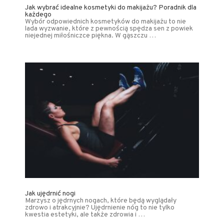
Jak wybrać idealne kosmetyki do makijażu? Poradnik dla
każdego
Wybór odpowiednich kosmetyków do makijażu to nie
lada wyzwanie, które z pewnością spędza sen z powiek
niejednej miłośniczce piękna. W gąszczu …
Jak ujędrnić nogi
Marzysz o jędrnych nogach, które będą wyglądały
zdrowo i atrakcyjnie? Ujędrnienie nóg to nie tylko
kwestia estetyki, ale także zdrowia i …