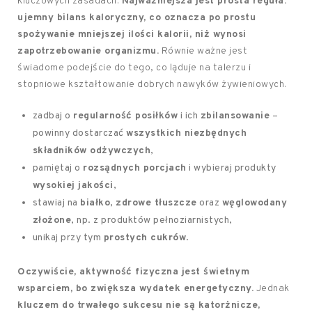
kluczowych zasadach.
Najważniejsza jest prosta reguła:
ujemny bilans kaloryczny, co oznacza po prostu
spożywanie mniejszej ilości kalorii, niż wynosi
zapotrzebowanie organizmu.
Równie ważne jest
świadome podejście do tego, co ląduje na talerzu i
stopniowe kształtowanie dobrych nawyków żywieniowych.
zadbaj o
regularność posiłków
i ich
zbilansowanie
–
powinny dostarczać
wszystkich niezbędnych
składników odżywczych
,
pamiętaj o
rozsądnych porcjach
i wybieraj produkty
wysokiej jakości
,
stawiaj na
białko
,
zdrowe tłuszcze
oraz
węglowodany
złożone
, np. z produktów pełnoziarnistych,
unikaj przy tym
prostych cukrów
.
Oczywiście, aktywność fizyczna jest świetnym
wsparciem, bo zwiększa wydatek energetyczny.
Jednak
kluczem do trwałego sukcesu nie są katorżnicze,