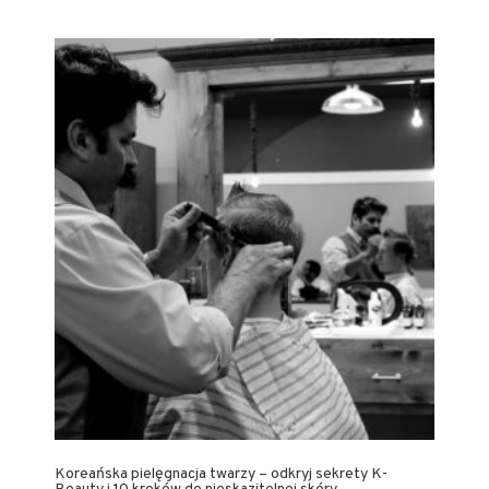
Koreańska pielęgnacja twarzy – odkryj sekrety K-