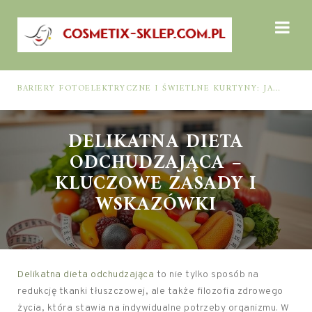
BARIERY FOTOELEKTRYCZNE I ŚWIETLNE KURTYNY: JAK DOBRAĆ ROZWIĄZANIE DO BEZPIECZEŃSTWA FUNKCJONALNEGO (MUTING, BLANKING, TYP 2 I TYP 4)
DELIKATNA DIETA
ODCHUDZAJĄCA –
KLUCZOWE ZASADY I
WSKAZÓWKI
Delikatna dieta odchudzająca
to nie tylko sposób na
redukcję tkanki tłuszczowej, ale także filozofia zdrowego
życia, która stawia na indywidualne potrzeby organizmu. W