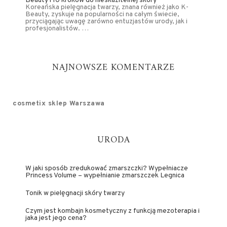
Beauty i 10 kroków do nieskazitelnej skóry
Koreańska pielęgnacja twarzy, znana również jako K-
Beauty, zyskuje na popularności na całym świecie,
przyciągając uwagę zarówno entuzjastów urody, jak i
profesjonalistów. …
NAJNOWSZE KOMENTARZE
cosmetix sklep Warszawa
URODA
W jaki sposób zredukować zmarszczki? Wypełniacze
Princess Volume – wypełnianie zmarszczek Legnica
Tonik w pielęgnacji skóry twarzy
Czym jest kombajn kosmetyczny z funkcją mezoterapia i
jaka jest jego cena?