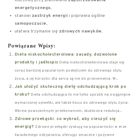
kluczowy przy planowaniu
zapotrzebowania
energetycznego
,
stanowi
zastrzyk energii
i poprawia ogólne
samopoczucie
,
ułatwia trzymanie się
zdrowych nawyków
.
Powiązane Wpisy:
Dieta niskocholesterolowa: zasady, dozwolone
produkty i jadłospis
Dieta niskocholesterolowa staje się
coraz bardziej popularnym podejściem do zdrowego stylu
życia, a jej korzyści dla serca są nie do przecenienia. W...
Jak ułożyć skuteczną dietę odchudzającą krok po
kroku?
Dieta odchudzająca to nie tylko sposób na osiągnięcie
wymarzonej sylwetki, ale także klucz do zdrowego stylu życia.
Wbrew powszechnym przekonaniom, skuteczna redukcja...
Zdrowe przekąski: co wybrać, aby cieszyć się
energią?
Zdrowe przekąski zyskują na popularności w erze
świadomego odżywiania, oferując smaczne i pożywne