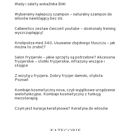
Wady i zalety wskaźnika BMI
Wybieramy najlepszy szampon – naturalny szampon do
włosów nawilżający bez sls
Callanetics zestaw ćwiczeń youtube – doskonały trening
wyszczuplający!
Kriolipoliza med 340. Usuwanie zbędnego tłuszczu – jak
można to zrobić?
Salon fryzjerski – jakie sprzęty są potrzebne? Akcesoria
fryzjerskie – stoliki fryzjerskie, infrazony wiszące i
stojące
Z wizytą u fryzjera. Dobry fryzjer damski, stylista
Poznań
Kombajn kosmetyczny nova, czyli wyjątkowe urządzenie
wielofunkcyjne. Kombajn kosmetyczny z funkcją
mezoterapią
Czym jest kuracja keratynowa? Keratyna do włosów