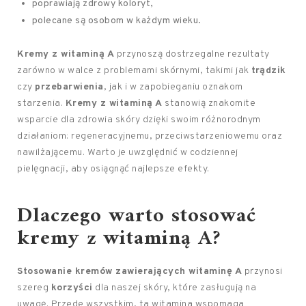
poprawiają zdrowy koloryt,
polecane są osobom w każdym wieku.
Kremy z witaminą A
przynoszą dostrzegalne rezultaty
zarówno w walce z problemami skórnymi, takimi jak
trądzik
czy
przebarwienia
, jak i w zapobieganiu oznakom
starzenia.
Kremy z witaminą A
stanowią znakomite
wsparcie dla zdrowia skóry dzięki swoim różnorodnym
działaniom: regeneracyjnemu, przeciwstarzeniowemu oraz
nawilżającemu. Warto je uwzględnić w codziennej
pielęgnacji, aby osiągnąć najlepsze efekty.
Dlaczego warto stosować
kremy z witaminą A?
Stosowanie kremów zawierających witaminę A
przynosi
szereg
korzyści
dla naszej skóry, które zasługują na
uwagę. Przede wszystkim, ta witamina wspomaga