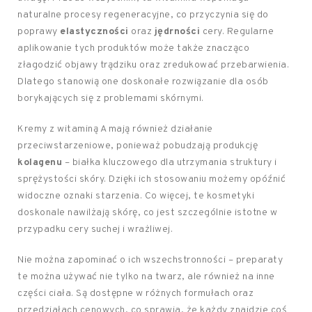
naturalne procesy regeneracyjne, co przyczynia się do
poprawy
elastyczności
oraz
jędrności
cery. Regularne
aplikowanie tych produktów może także znacząco
złagodzić objawy trądziku oraz zredukować przebarwienia.
Dlatego stanowią one doskonałe rozwiązanie dla osób
borykających się z problemami skórnymi.
Kremy z witaminą A mają również działanie
przeciwstarzeniowe, ponieważ pobudzają produkcję
kolagenu
– białka kluczowego dla utrzymania struktury i
sprężystości skóry. Dzięki ich stosowaniu możemy opóźnić
widoczne oznaki starzenia. Co więcej, te kosmetyki
doskonale nawilżają skórę, co jest szczególnie istotne w
przypadku cery suchej i wrażliwej.
Nie można zapominać o ich wszechstronności – preparaty
te można używać nie tylko na twarz, ale również na inne
części ciała. Są dostępne w różnych formułach oraz
przedziałach cenowych, co sprawia, że każdy znajdzie coś