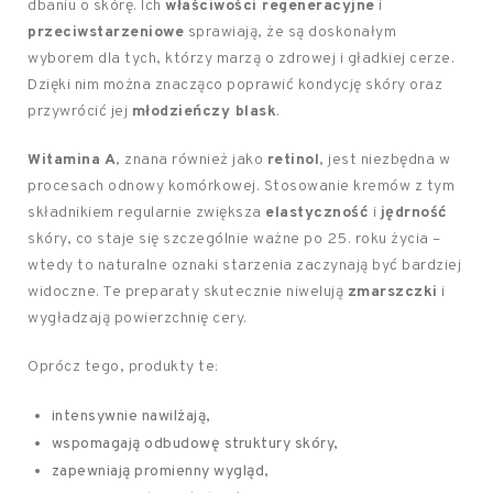
dbaniu o skórę. Ich
właściwości regeneracyjne
i
przeciwstarzeniowe
sprawiają, że są doskonałym
wyborem dla tych, którzy marzą o zdrowej i gładkiej cerze.
Dzięki nim można znacząco poprawić kondycję skóry oraz
przywrócić jej
młodzieńczy blask
.
Witamina A
, znana również jako
retinol
, jest niezbędna w
procesach odnowy komórkowej. Stosowanie kremów z tym
składnikiem regularnie zwiększa
elastyczność
i
jędrność
skóry, co staje się szczególnie ważne po 25. roku życia –
wtedy to naturalne oznaki starzenia zaczynają być bardziej
widoczne. Te preparaty skutecznie niwelują
zmarszczki
i
wygładzają powierzchnię cery.
Oprócz tego, produkty te:
intensywnie nawilżają,
wspomagają odbudowę struktury skóry,
zapewniają promienny wygląd,