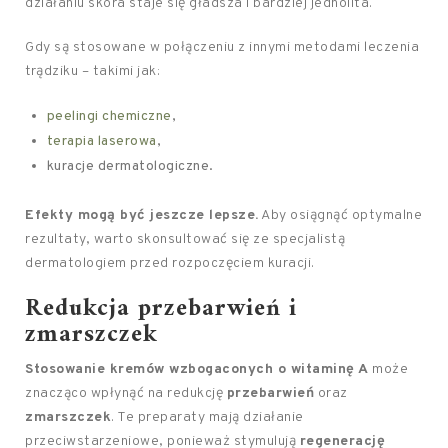
działaniu skóra staje się gładsza i bardziej jednolita.
Gdy są stosowane w połączeniu z innymi metodami leczenia
trądziku – takimi jak:
peelingi chemiczne
,
terapia laserowa
,
kuracje dermatologiczne.
Efekty mogą być jeszcze lepsze.
Aby osiągnąć optymalne
rezultaty, warto skonsultować się ze specjalistą
dermatologiem przed rozpoczęciem kuracji.
Redukcja przebarwień
i
zmarszczek
Stosowanie kremów wzbogaconych o witaminę A
może
znacząco wpłynąć na redukcję
przebarwień
oraz
zmarszczek
. Te preparaty mają działanie
przeciwstarzeniowe, ponieważ stymulują
regenerację