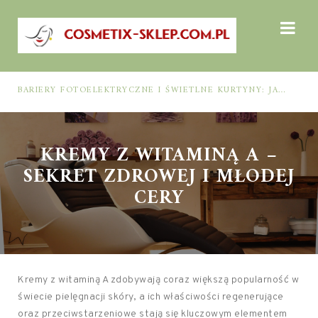
BARIERY FOTOELEKTRYCZNE I ŚWIETLNE KURTYNY: JAK DOBRAĆ ROZWIĄZANIE DO BEZPIECZEŃSTWA FUNKCJONALNEGO (MUTING, BLANKING, TYP 2 I TYP 4)
KREMY Z WITAMINĄ A –
SEKRET ZDROWEJ I MŁODEJ
CERY
Kremy z witaminą A zdobywają coraz większą popularność w
świecie pielęgnacji skóry, a ich właściwości regenerujące
oraz przeciwstarzeniowe stają się kluczowym elementem