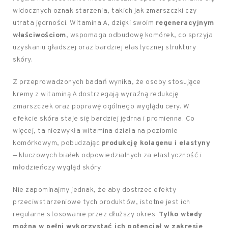
widocznych oznak starzenia, takich jak zmarszczki czy
utrata jędrności. Witamina A, dzięki swoim
regeneracyjnym
właściwościom
, wspomaga odbudowę komórek, co sprzyja
uzyskaniu gładszej oraz bardziej elastycznej struktury
skóry.
Z przeprowadzonych badań wynika, że osoby stosujące
kremy z witaminą A dostrzegają wyraźną redukcję
zmarszczek oraz poprawę ogólnego wyglądu cery. W
efekcie skóra staje się bardziej jędrna i promienna. Co
więcej, ta niezwykła witamina działa na poziomie
komórkowym, pobudzając
produkcję kolagenu i elastyny
— kluczowych białek odpowiedzialnych za elastyczność i
młodzieńczy wygląd skóry.
Nie zapominajmy jednak, że aby dostrzec efekty
przeciwstarzeniowe tych produktów, istotne jest ich
regularne stosowanie przez dłuższy okres.
Tylko wtedy
można w pełni wykorzystać ich potencjał w zakresie