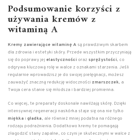
Podsumowanie korzyści z
używania kremów z
witaminą A
Kremy zawierające witaminę A
są prawdziwym skarbem
dla zdrowia i estetyki skóry. Przede wszystkim przyczyniają
się do poprawy jej
elastyczności
oraz
sprężystości
, co
odgrywa kluczową rolę w walce z oznakami starzenia. Jeśli
regularnie wprowadzisz je do swojej pielęgnacji, możesz
zauważyć znaczną redukcję widoczności
zmarszczek
, a
Twoja cera stanie się młodsza i bardziej promienna.
Co więcej, te preparaty doskonale nawilżają skórę. Dzięki
intensywnej regeneracji naskórka staje się ona nie tylko
miękka
i
gładka
, ale również mniej podatna na różnego
rodzaju podrażnienia. Dodatkowo kremy te pomagają
złagodzić stany zapalne, co czyni je skutecznymi w walce z