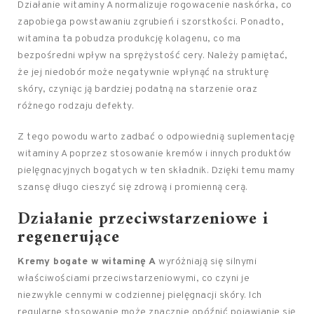
Działanie witaminy A normalizuje rogowacenie naskórka, co
zapobiega powstawaniu zgrubień i szorstkości. Ponadto,
witamina ta pobudza produkcję kolagenu, co ma
bezpośredni wpływ na sprężystość cery. Należy pamiętać,
że jej niedobór może negatywnie wpłynąć na strukturę
skóry, czyniąc ją bardziej podatną na starzenie oraz
różnego rodzaju defekty.
Z tego powodu warto zadbać o odpowiednią suplementację
witaminy A poprzez stosowanie kremów i innych produktów
pielęgnacyjnych bogatych w ten składnik. Dzięki temu mamy
szansę długo cieszyć się zdrową i promienną cerą.
Działanie przeciwstarzeniowe i
regenerujące
Kremy bogate w witaminę A
wyróżniają się silnymi
właściwościami przeciwstarzeniowymi, co czyni je
niezwykle cennymi w codziennej pielęgnacji skóry. Ich
regularne stosowanie może znacznie opóźnić pojawianie się