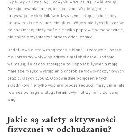
czy oliwy z oliwek, są niezwykle ważne dla prawidłowego
funkcjonowania naszego organizmu. Wspierają one
przyswajanie składników odżywczych i regulują hormony
odpowiedzialne za uczucie głodu. Włączenie tych tłuszczów
do codziennej diety może nie tylko poprawić samopoczucie,
ale także przyspieszyć proces odchudzania.
Dodatkowo dieta wzbogacona o błonnik i zdrowe tłuszcze
ma korzystny wpływ na zdrowie metaboliczne. Badania
wskazują, że osoby stosujące taki sposób żywienia mają
mniejsze ryzyko wystąpienia chorób sercowo-naczyniowych
oraz cukrzycy typu 2. Odpowiednie połączenie tych
składników nie tylko wspiera proces redukcji masy ciała, ale
również pomaga w długoterminowym utrzymaniu zdrowej
wagi.
Jakie są zalety aktywności
fizycznej w odchudzaniu?