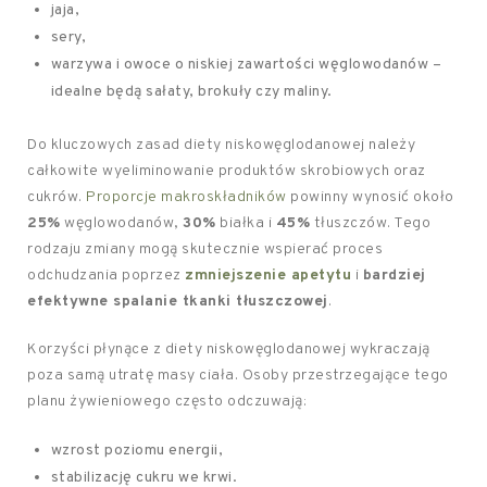
jaja,
sery,
warzywa i owoce o niskiej zawartości węglowodanów –
idealne będą sałaty, brokuły czy maliny.
Do kluczowych zasad diety niskowęglodanowej należy
całkowite wyeliminowanie produktów skrobiowych oraz
cukrów.
Proporcje makroskładników
powinny wynosić około
25%
węglowodanów,
30%
białka i
45%
tłuszczów. Tego
rodzaju zmiany mogą skutecznie wspierać proces
odchudzania poprzez
zmniejszenie apetytu
i
bardziej
efektywne spalanie tkanki tłuszczowej
.
Korzyści płynące z diety niskowęglodanowej wykraczają
poza samą utratę masy ciała. Osoby przestrzegające tego
planu żywieniowego często odczuwają:
wzrost poziomu energii,
stabilizację cukru we krwi.