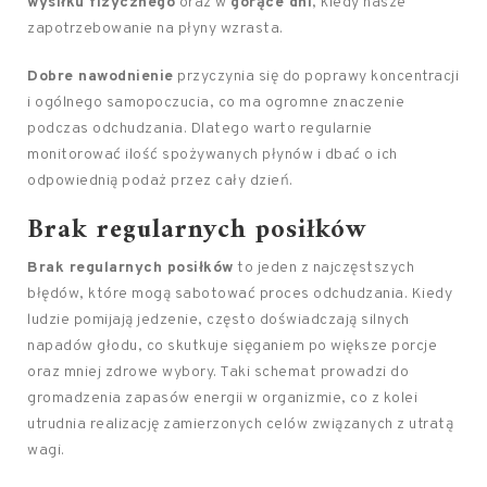
wysiłku fizycznego
oraz w
gorące dni
, kiedy nasze
zapotrzebowanie na płyny wzrasta.
Dobre nawodnienie
przyczynia się do poprawy koncentracji
i ogólnego samopoczucia, co ma ogromne znaczenie
podczas odchudzania. Dlatego warto regularnie
monitorować ilość spożywanych płynów i dbać o ich
odpowiednią podaż przez cały dzień.
Brak regularnych posiłków
Brak regularnych posiłków
to jeden z najczęstszych
błędów, które mogą sabotować proces odchudzania. Kiedy
ludzie pomijają jedzenie, często doświadczają silnych
napadów głodu, co skutkuje sięganiem po większe porcje
oraz mniej zdrowe wybory. Taki schemat prowadzi do
gromadzenia zapasów energii w organizmie, co z kolei
utrudnia realizację zamierzonych celów związanych z utratą
wagi.