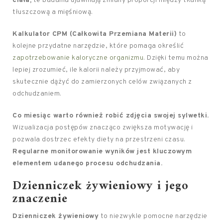
ciała;
te badania ujawniają zmiany proporcji między tkanką
tłuszczową a mięśniową.
Kalkulator CPM (Całkowita Przemiana Materii)
to
kolejne przydatne narzędzie, które pomaga określić
zapotrzebowanie kaloryczne organizmu
. Dzięki temu można
lepiej zrozumieć, ile kalorii należy przyjmować, aby
skutecznie dążyć do zamierzonych celów związanych z
odchudzaniem.
Co miesiąc warto również robić zdjęcia swojej sylwetki.
Wizualizacja postępów znacząco zwiększa motywację i
pozwala dostrzec efekty diety na przestrzeni czasu.
Regularne monitorowanie wyników jest kluczowym
elementem udanego procesu odchudzania.
Dzienniczek żywieniowy i jego
znaczenie
Dzienniczek żywieniowy
to niezwykle pomocne narzędzie