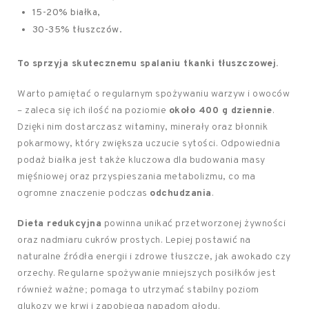
15-20% białka,
30-35% tłuszczów.
To sprzyja skutecznemu spalaniu tkanki tłuszczowej.
Warto pamiętać o regularnym spożywaniu warzyw i owoców
– zaleca się ich ilość na poziomie
około 400 g dziennie
.
Dzięki nim dostarczasz witaminy, minerały oraz błonnik
pokarmowy, który zwiększa uczucie sytości. Odpowiednia
podaż białka jest także kluczowa dla budowania masy
mięśniowej oraz przyspieszania metabolizmu, co ma
ogromne znaczenie podczas
odchudzania
.
Dieta redukcyjna
powinna unikać przetworzonej żywności
oraz nadmiaru cukrów prostych. Lepiej postawić na
naturalne źródła energii i zdrowe tłuszcze, jak awokado czy
orzechy. Regularne spożywanie mniejszych posiłków jest
również ważne; pomaga to utrzymać stabilny poziom
glukozy we krwi i zapobiega napadom głodu.