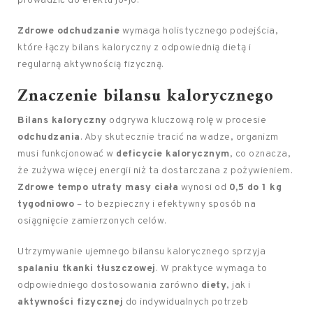
prowadzić do efektu jo-jo.
Zdrowe odchudzanie
wymaga holistycznego podejścia,
które łączy bilans kaloryczny z odpowiednią dietą i
regularną aktywnością fizyczną.
Znaczenie bilansu kalorycznego
Bilans kaloryczny
odgrywa kluczową rolę w procesie
odchudzania
. Aby skutecznie tracić na wadze, organizm
musi funkcjonować w
deficycie kalorycznym
, co oznacza,
że zużywa więcej energii niż ta dostarczana z pożywieniem.
Zdrowe tempo utraty masy ciała
wynosi od
0,5 do 1 kg
tygodniowo
– to bezpieczny i efektywny sposób na
osiągnięcie zamierzonych celów.
Utrzymywanie ujemnego bilansu kalorycznego sprzyja
spalaniu tkanki tłuszczowej
. W praktyce wymaga to
odpowiedniego dostosowania zarówno
diety
, jak i
aktywności fizycznej
do indywidualnych potrzeb