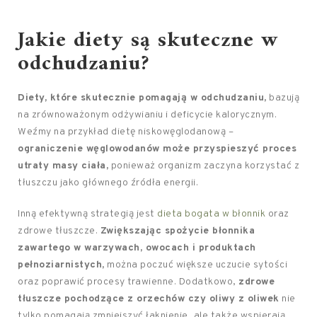
Jakie diety są skuteczne w
odchudzaniu?
Diety, które skutecznie pomagają w odchudzaniu,
bazują
na zrównoważonym odżywianiu i deficycie kalorycznym.
Weźmy na przykład dietę niskowęglodanową –
ograniczenie węglowodanów może przyspieszyć proces
utraty masy ciała,
ponieważ organizm zaczyna korzystać z
tłuszczu jako głównego źródła energii.
Inną efektywną strategią jest
dieta bogata w błonnik
oraz
zdrowe tłuszcze.
Zwiększając spożycie błonnika
zawartego w warzywach, owocach i produktach
pełnoziarnistych,
można poczuć większe uczucie sytości
oraz poprawić procesy trawienne. Dodatkowo,
zdrowe
tłuszcze pochodzące z orzechów czy oliwy z oliwek
nie
tylko pomagają zmniejszyć łaknienie, ale także wspierają