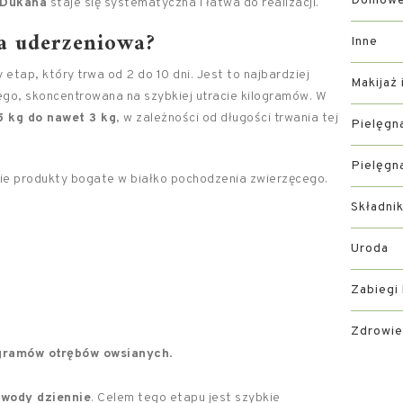
Domowe 
 Dukana
staje się systematyczna i łatwa do realizacji.
za uderzeniowa?
Inne
tap, który trwa od 2 do 10 dni. Jest to najbardziej
Makijaż 
go, skoncentrowana na szybkiej utracie kilogramów. W
5 kg do nawet 3 kg
, w zależności od długości trwania tej
Pielęgn
Pielęgn
ie produkty bogate w białko pochodzenia zwierzęcego.
Składni
Uroda
Zabiegi
Zdrowie
gramów otrębów owsianych
.
a wody dziennie
. Celem tego etapu jest szybkie