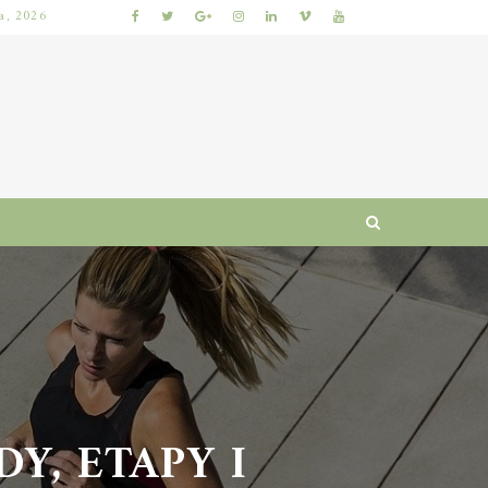
ia, 2026
KIEDY NAJLEPIEJ ODDAĆ ROWER DO SERWISU, ABY ZAOSZCZĘDZIĆ CZAS I PIENIĄDZE?
, ETAPY I