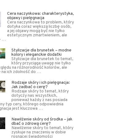
Cera naczynkowa: charakterystyka,
objawy i pielęgnacja
Cera naczynkowa to problem, który
dotyka coraz większą liczbę osób,
a jej objawy mogą być nie tylko
estetycznym zmartwieniem, ale
e …
Stylizacje dla brunetek – modne
kolory i eleganckie dodatki
Stylizacje dla brunetek to temat,
który przyciąga uwagę nie tylko
ględu na różnorodność kolorów, ale
 na ich zdolność do …
Rodzaje skóry i ich pielęgnacja:
Jak zadbać o cerę?
Rodzaje skóry to temat, który
dotyczy nas wszystkich,
ponieważ każdy z nas posiada
lny typ cery, którego odpowiednia
gnacja jest kluczowa …
Nawilżenie skóry od środka – jak
dbać o zdrową cerę?
Nawilżenie skóry to temat, który
zyskuje na znaczeniu w dobie
rosnącej świadomości