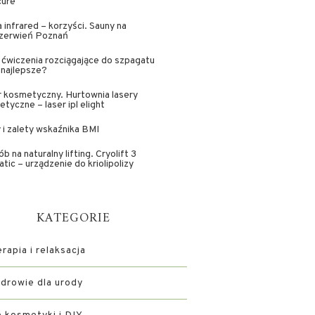
cure
 infrared – korzyści. Sauny na
zerwień Poznań
 ćwiczenia rozciągające do szpagatu
 najlepsze?
 kosmetyczny. Hurtownia lasery
tyczne – laser ipl elight
i zalety wskaźnika BMI
b na naturalny lifting. Cryolift 3
tic – urządzenie do kriolipolizy
KATEGORIE
apia i relaksacja
zdrowie dla urody