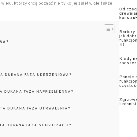
wielu, którzy chcą poznać nie tylko jej zalety, ale także
Od czeg
drewnia
konstru
Bariery 
jak dob
funkcjon
OWA?
4)
Kiedy na
zaoszcz
TA DUKANA FAZA UDERZENIOWA?
Panele s
funkcjon
czystoś
TA DUKANA FAZA NAPRZEMIENNA?
Zgrzewa
technik
ETA DUKANA FAZA UTRWALENIA?
TA DUKANA FAZA STABILIZACJI?