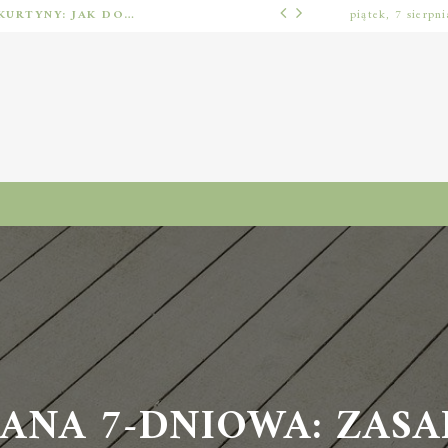
BARIERY FOTOELEKTRYCZNE I ŚWIETLNE KURTYNY: JAK DOBRAĆ ROZWIĄZANIE DO BEZPIECZEŃSTWA FUNKCJONALNEGO (MUTING, BLANKING, TYP 2 I TYP 4)
piątek, 7 sierpn
INNE
NA 7-DNIOWA: ZASADY