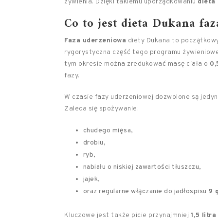
żywienia. Dzięki takiemu uporządkowaniu
dieta
Co to jest dieta Dukana fa
Faza uderzeniowa
diety Dukana to początkowy e
rygorystyczna część tego programu żywieniowe
tym okresie można zredukować masę ciała o
0,
fazy.
W czasie fazy uderzeniowej dozwolone są jedyn
Zaleca się spożywanie:
chudego mięsa,
drobiu,
ryb,
nabiału o niskiej zawartości tłuszczu,
jajek,
oraz regularne włączanie do jadłospisu
9 
Kluczowe jest także picie przynajmniej
1,5 litr