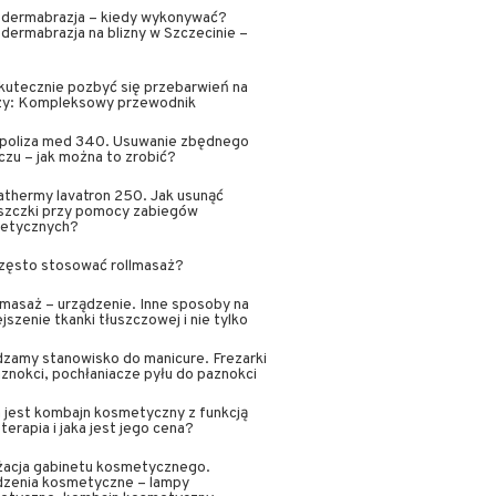
odermabrazja – kiedy wykonywać?
dermabrazja na blizny w Szczecinie –
kutecznie pozbyć się przebarwień na
zy: Kompleksowy przewodnik
lipoliza med 340. Usuwanie zbędnego
czu – jak można to zrobić?
athermy lavatron 250. Jak usunąć
szczki przy pomocy zabiegów
etycznych?
często stosować rollmasaż?
masaż – urządzenie. Inne sposoby na
jszenie tkanki tłuszczowej i nie tylko
zamy stanowisko do manicure. Frezarki
znokci, pochłaniacze pyłu do paznokci
jest kombajn kosmetyczny z funkcją
erapia i jaka jest jego cena?
żacja gabinetu kosmetycznego.
dzenia kosmetyczne – lampy