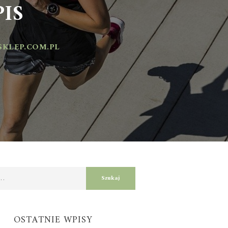
S
EP.COM.PL
OSTATNIE WPISY