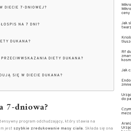
Mikr
 DIECIE 7-DNIOWEJ?
Mikro
ceny
Jak s
OSPIS NA 7 DNI?
twar
Krio
IETY DUKANA?
tłusz
Rf di
zmar
I PRZECIWWSKAZANIA DIETY DUKANA?
kosm
Jak 
DUJĄ SIĘ W DIECIE DUKANA?
Endo
zmnie
Urząd
do pa
na 7-dniowa?
Czym 
mezot
intensywny program odchudzający, który stawia na
Aran
Urzą
em jest
szybkie zredukowanie masy ciała
. Składa się ona