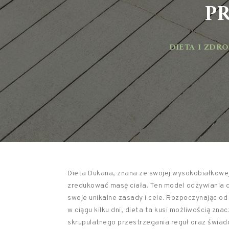
PR
DIETA I ZDRO
Dieta Dukana, znana ze swojej wysokobiałkowej
zredukować masę ciała. Ten model odżywiania dz
swoje unikalne zasady i cele. Rozpoczynając od 
w ciągu kilku dni, dieta ta kusi możliwością z
skrupulatnego przestrzegania reguł oraz świa