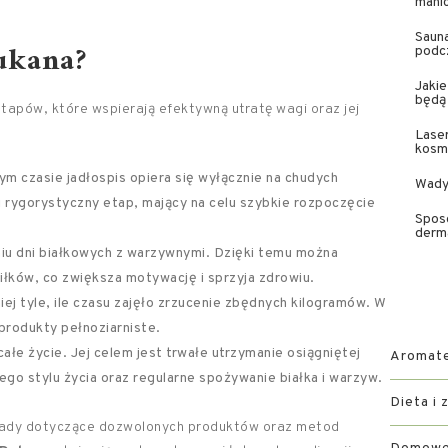
mani
Sauna
ukana
?
podc
Jakie
będą
etapów, które wspierają efektywną utratę wagi oraz jej
Laser
kosme
tym czasie jadłospis opiera się wyłącznie na chudych
Wady 
ej rygorystyczny etap, mający na celu szybkie rozpoczęcie
Sposó
derma
iu dni białkowych z warzywnymi. Dzięki temu można
ków, co zwiększa motywację i sprzyja zdrowiu.
ej tyle, ile czasu zajęło zrzucenie zbędnych kilogramów. W
produkty pełnoziarniste.
łe życie. Jej celem jest trwałe utrzymanie osiągniętej
Aromater
go stylu życia oraz regularne spożywanie białka i warzyw.
Dieta i 
sady dotyczące dozwolonych produktów oraz metod