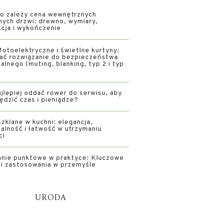
o zależy cena wewnętrznych
nych drzwi: drewno, wymiary,
kcja i wykończenie
fotoelektryczne i świetlne kurtyny:
rać rozwiązanie do bezpieczeństwa
alnego (muting, blanking, typ 2 i typ
jlepiej oddać rower do serwisu, aby
ędzić czas i pieniądze?
zklane w kuchni: elegancja,
alność i łatwość w utrzymaniu
ci
nie punktowe w praktyce: Kluczowe
i i zastosowania w przemyśle
URODA