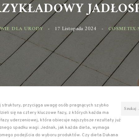
ZYKŁADOWY JADŁOSPI
WIE DLA URODY
-
17 Listopada 2024
-
COSMETIX-SKL
 struktury, przyciąga uwagę osób pragnących szybko
ieli się na cztery kluczowe fazy, z których każda ma
fazy uderzeniowej, która obiecuje najszybsze rezultaty już
nacznego spadku wagi. Jednak, jak każda dieta, wymaga
domego podejścia do wyboru produktów. Czy dieta Dukana