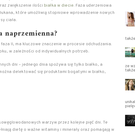
oraz zwiększenie ilości
białka w diecie
. Faza uderzeniowa
 Dukana, które umożliwią stopniowe wprowadzenie nowych
sy ciała.
za naprzemienna?
takż
o faza II, ma kluczowe znaczenie w procesie odchudzania.
oku, w zależności od indywidualnych potrzeb.
nych dni – jednego dnia spożywa się tylko białko, a
ze wz
także
 można delektować się produktami bogatymi w białko,
unika
pielę
kowęglowodanowych warzyw przez kolejne pięć dni. Te
ełniają dietę o ważne witaminy i minerały oraz pomagają w