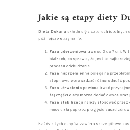
Jakie są
etapy diety D
Dieta Dukana
składa się z czterech istotnych 
późniejsze utrzymanie.
Faza uderzeniowa
trwa od 2 do 7 dni. W 
białkach, co sprawia, że jest to najbardzi
procesu odchudzania.
Faza naprzemienna
polega na przeplatan
stopniowo wprowadzać różnorodność posił
Faza utrwalenia
powinna trwać przynajmni
tej części diety można dodać owoce oraz 
Faza stabilizacji
należy stosować przez ca
masy ciała poprzez przyjęcie zasad zdrowe
Każdy z tych etapów zawiera szczegółowe za