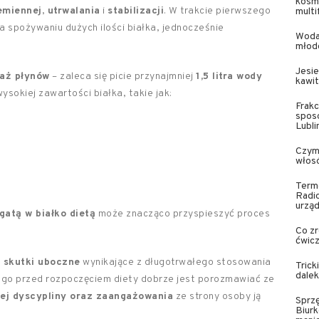
kosm
emiennej
,
utrwalania
i
stabilizacji
. W trakcie pierwszego
multi
a spożywaniu dużych ilości białka, jednocześnie
Woda
młod
Jesie
aż płynów
– zaleca się picie przynajmniej
1,5 litra wody
kawit
ysokiej zawartości białka, takie jak:
Frakc
sposó
Lubli
Czym 
włos
Termo
Radi
urząd
gatą w białko dietą
może znacząco przyspieszyć proces
Co zr
ćwic
 skutki uboczne
wynikające z długotrwałego stosowania
Trick
dale
ego przed rozpoczęciem diety dobrze jest porozmawiać ze
ej dyscypliny oraz zaangażowania
ze strony osoby ją
Sprzę
Biurk