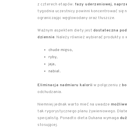
z czterech etapów:
fazy uderzeniowej
,
naprz
tygodnia uczestnicy powinni koncentrować się n
ograniczając węglowodany oraz tłuszcze.
Ważnym aspektem diety jest
dostateczna pod
dziennie
. Należy również wybierać produkty o w
chude mięso,
ryby,
jaja,
nabiał.
Eliminacja nadmiaru kalorii
w połączeniu z
bo
odchudzania.
Niemniej jednak warto mieć na uwadze
możliwe
tak rygorystycznego planu żywieniowego. Dlat
specjalistą. Ponadto dieta Dukana wymaga
duż
stosującej.