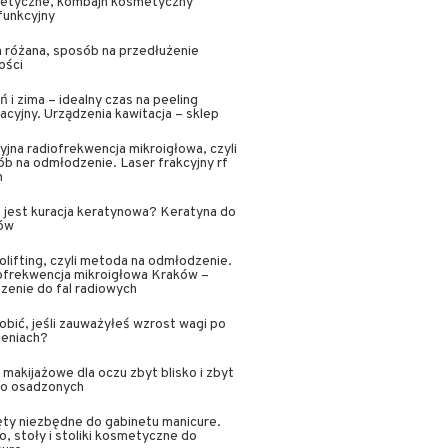
etyczne, kombajn kosmetyczny
funkcyjny
 różana, sposób na przedłużenie
ości
ń i zima – idealny czas na peeling
acyjny. Urządzenia kawitacja – sklep
yjna radiofrekwencja mikroigłowa, czyli
b na odmłodzenie. Laser frakcyjny rf
n
jest kuracja keratynowa? Keratyna do
ów
lifting, czyli metoda na odmłodzenie.
ofrekwencja mikroigłowa Kraków –
zenie do fal radiowych
obić, jeśli zauważyłeś wzrost wagi po
zeniach?
i makijażowe dla oczu zbyt blisko i zbyt
ko osadzonych
ty niezbędne do gabinetu manicure.
o, stoły i stoliki kosmetyczne do