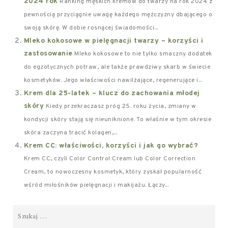
2024 rok
Ranking męskich kremów do twarzy na rok 2024 z
pewnością przyciągnie uwagę każdego mężczyzny dbającego o
swoją skórę. W dobie rosnącej świadomości...
Mleko kokosowe w pielęgnacji twarzy – korzyści i
zastosowanie
Mleko kokosowe to nie tylko smaczny dodatek
do egzotycznych potraw, ale także prawdziwy skarb w świecie
kosmetyków. Jego właściwości nawilżające, regenerujące i...
Krem dla 25-latek – klucz do zachowania młodej
skóry
Kiedy przekraczasz próg 25. roku życia, zmiany w
kondycji skóry stają się nieuniknione. To właśnie w tym okresie
skóra zaczyna tracić kolagen,...
Krem CC: właściwości, korzyści i jak go wybrać?
Krem CC, czyli Color Control Cream lub Color Correction
Cream, to nowoczesny kosmetyk, który zyskał popularność
wśród miłośników pielęgnacji i makijażu. Łączy...