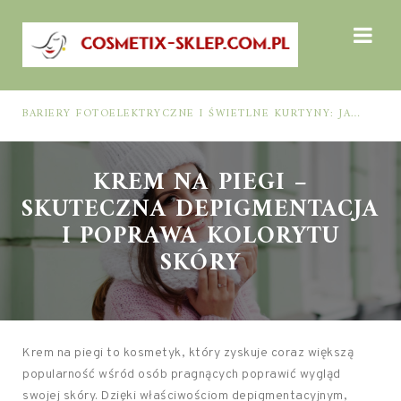
BARIERY FOTOELEKTRYCZNE I ŚWIETLNE KURTYNY: JAK DOBRAĆ ROZWIĄZANIE DO BEZPIECZEŃSTWA FUNKCJONALNEGO (MUTING, BLANKING, TYP 2 I TYP 4)
KREM NA PIEGI –
SKUTECZNA DEPIGMENTACJA
I POPRAWA KOLORYTU
SKÓRY
Krem na piegi to kosmetyk, który zyskuje coraz większą
popularność wśród osób pragnących poprawić wygląd
swojej skóry. Dzięki właściwościom depigmentacyjnym,