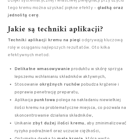
Dzięki systematycznej i właściwej pielęgnacji przy użyciu
tego kremu można uzyskać piękne efekty –
gładką oraz
jednolitą cerę
.
Jakie są techniki aplikacji?
Techniki aplikacji kremu na piegi
odgrywają kluczową
rolę w osiąganiu najlepszych rezultatów. Oto kilka
efektywnych metod:
Delikatne wmasowywanie
produktu w skórę sprzyja
lepszemu wchłanianiu składników aktywnych,
Stosowanie
okrężnych ruchów
pobudza krążenie i
poprawia penetrację preparatu,
Aplikacja
punktowa
polega na nakładaniu niewielkiej
ilości kremu na problematyczne miejsca, co pozwala na
skoncentrowanie działania składników,
Unikanie
zbyt dużej ilości kremu
, aby zminimalizować
ryzyko podrażnień oraz uczucie ciężkości,
Optymalna dawka to
mała kropla
, którą warto