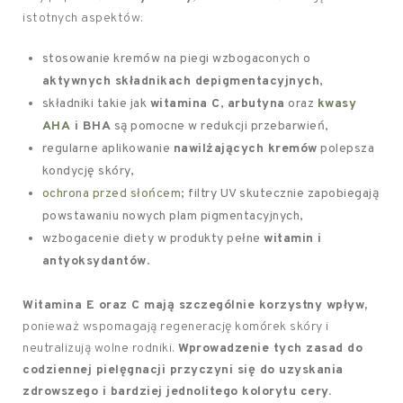
istotnych aspektów:
stosowanie kremów na piegi wzbogaconych o
aktywnych składnikach depigmentacyjnych
,
składniki takie jak
witamina C
,
arbutyna
oraz
kwasy
AHA
i BHA
są pomocne w redukcji przebarwień,
regularne aplikowanie
nawilżających kremów
polepsza
kondycję skóry,
ochrona przed słońcem
; filtry UV skutecznie zapobiegają
powstawaniu nowych plam pigmentacyjnych,
wzbogacenie diety w produkty pełne
witamin i
antyoksydantów
.
Witamina E oraz C mają szczególnie korzystny wpływ,
ponieważ wspomagają regenerację komórek skóry i
neutralizują wolne rodniki.
Wprowadzenie tych zasad do
codziennej pielęgnacji przyczyni się do uzyskania
zdrowszego i bardziej jednolitego kolorytu cery.