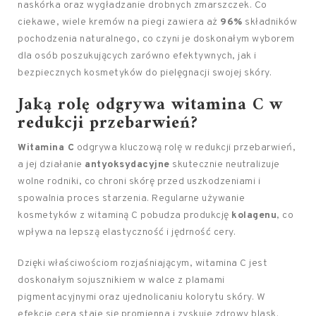
naskórka oraz wygładzanie drobnych zmarszczek. Co
ciekawe, wiele kremów na piegi zawiera aż
96%
składników
pochodzenia naturalnego, co czyni je doskonałym wyborem
dla osób poszukujących zarówno efektywnych, jak i
bezpiecznych kosmetyków do pielęgnacji swojej skóry.
Jaką rolę odgrywa witamina C w
redukcji przebarwień?
Witamina C
odgrywa kluczową rolę w redukcji przebarwień,
a jej działanie
antyoksydacyjne
skutecznie neutralizuje
wolne rodniki, co chroni skórę przed uszkodzeniami i
spowalnia proces starzenia. Regularne używanie
kosmetyków z witaminą C pobudza produkcję
kolagenu
, co
wpływa na lepszą elastyczność i jędrność cery.
Dzięki właściwościom rozjaśniającym, witamina C jest
doskonałym sojusznikiem w walce z plamami
pigmentacyjnymi oraz ujednolicaniu kolorytu skóry. W
efekcie cera staje się promienna i zyskuje zdrowy blask.