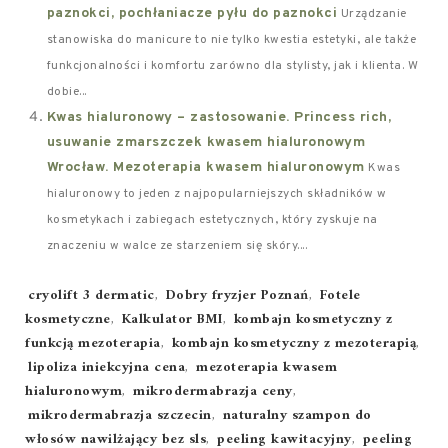
paznokci, pochłaniacze pyłu do paznokci
Urządzanie
stanowiska do manicure to nie tylko kwestia estetyki, ale także
funkcjonalności i komfortu zarówno dla stylisty, jak i klienta. W
dobie...
Kwas hialuronowy – zastosowanie. Princess rich,
usuwanie zmarszczek kwasem hialuronowym
Wrocław. Mezoterapia kwasem hialuronowym
Kwas
hialuronowy to jeden z najpopularniejszych składników w
kosmetykach i zabiegach estetycznych, który zyskuje na
znaczeniu w walce ze starzeniem się skóry....
Tags:
cryolift 3 dermatic
,
Dobry fryzjer Poznań
,
Fotele
kosmetyczne
,
Kalkulator BMI
,
kombajn kosmetyczny z
funkcją mezoterapia
,
kombajn kosmetyczny z mezoterapią
,
lipoliza iniekcyjna cena
,
mezoterapia kwasem
hialuronowym
,
mikrodermabrazja ceny
,
mikrodermabrazja szczecin
,
naturalny szampon do
włosów nawilżający bez sls
,
peeling kawitacyjny
,
peeling