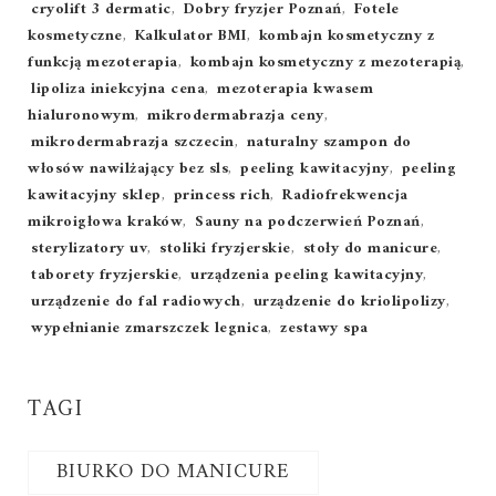
Tags:
cryolift 3 dermatic
,
Dobry fryzjer Poznań
,
Fotele
kosmetyczne
,
Kalkulator BMI
,
kombajn kosmetyczny z
funkcją mezoterapia
,
kombajn kosmetyczny z mezoterapią
,
lipoliza iniekcyjna cena
,
mezoterapia kwasem
hialuronowym
,
mikrodermabrazja ceny
,
mikrodermabrazja szczecin
,
naturalny szampon do
włosów nawilżający bez sls
,
peeling kawitacyjny
,
peeling
kawitacyjny sklep
,
princess rich
,
Radiofrekwencja
mikroigłowa kraków
,
Sauny na podczerwień Poznań
,
sterylizatory uv
,
stoliki fryzjerskie
,
stoły do manicure
,
taborety fryzjerskie
,
urządzenia peeling kawitacyjny
,
urządzenie do fal radiowych
,
urządzenie do kriolipolizy
,
wypełnianie zmarszczek legnica
,
zestawy spa
TAGI
BIURKO DO MANICURE