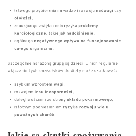
łatwego przybierania na wadze i rozwoju
nadwagi
czy
otyłości
,
znaczącego zwiększenia ryzyka
problemy
kardiologiczne
, takie jak
nadciśnienie
,
ogólnego
negatywnego wpływu na funkcjonowanie
całego organizmu
.
Szczególnie narażoną grupą są
dzieci
. U nich regularne
włączanie tych smakołyków do diety może skutkować:
szybkim
wzrostem wagi
,
rozwojem
insulinooporności
,
dolegliwościami ze strony
układu pokarmowego
,
istotnym podniesieniem
ryzyka rozwoju wielu
poważnych chorób
.
Jakie są skutki spożywania