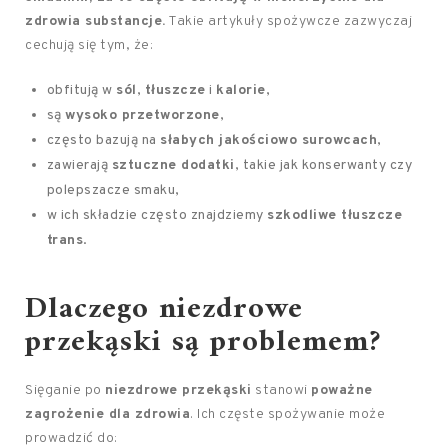
zdrowia substancje.
Takie artykuły spożywcze zazwyczaj
cechują się tym, że:
obfitują w
sól
,
tłuszcze
i
kalorie
,
są
wysoko przetworzone
,
często bazują na
słabych jakościowo surowcach
,
zawierają
sztuczne dodatki
, takie jak konserwanty czy
polepszacze smaku,
w ich składzie często znajdziemy
szkodliwe tłuszcze
trans
.
Dlaczego niezdrowe
przekąski są problemem?
Sięganie po
niezdrowe przekąski
stanowi
poważne
zagrożenie dla zdrowia
. Ich częste spożywanie może
prowadzić do: