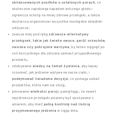
zbilansowanych posiłków o ustalonych porach
, co
skutecznie zapobiega napadom wilczego głodu i
ogranicza ochotę na mniej zdrowe przekąski, a także
dostarcza organizmowi wszystkie niezbędne składniki
odżywcze,
zawsze miej pod ręką
zdrowsze alternatywy
przekąsek, takie jak świeże owoce, garść orzechów,
nasiona czy pokrojone warzywa
, by łatwo sięgnąć po
coś korzystnego dla zdrowia zamiast przypadkowego
produktu,
zdobywanie
wiedzy na temat żywienia
, aby lepiej
rozumieć, jak jedzenie wpływa na nasze ciało, i
podejmować świadome decyzje
,
co pomaga
unikać
produktów, które nam nie służą,
pilnowanie
wielkości porcji
, pamiętając, że nawet
najzdrowsze przekąski powinny być spożywane z
umiarem, aby mieć
pełną kontrolę nad ilością
przyjmowanego jedzenia
w ciągu dnia,