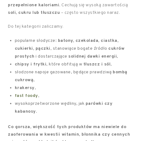
przepełnione kaloriami.
Cechują się wysoką zawartością
soli, cukru lub tłuszczu
– często wszystkiego naraz.
Do tej kategorii zaliczamy:
popularne słodycze:
batony, czekolada, ciastka,
cukierki, pączki
, stanowiące bogate źródło
cukrów
prostych
i dostarczające
solidnej dawki energii
,
chipsy i frytki
, które obfitują w
tłuszcz i sól
,
słodzone napoje gazowane, będące prawdziwą
bombą
cukrową
,
krakersy
,
fast foody
,
wysokoprzetworzone wędliny, jak
parówki czy
kabanosy
.
Co gorsza, większość tych produktów ma niewiele do
zaoferowania w kwestii witamin, błonnika czy cennych