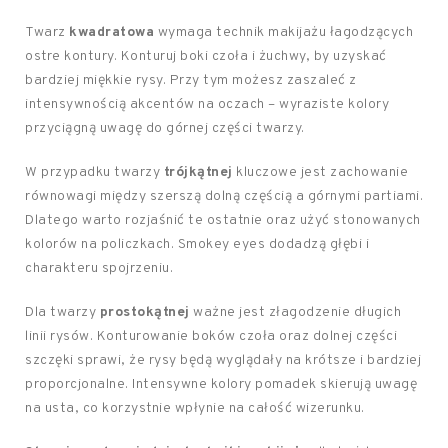
Twarz
kwadratowa
wymaga technik makijażu łagodzących
ostre kontury. Konturuj boki czoła i żuchwy, by uzyskać
bardziej miękkie rysy. Przy tym możesz zaszaleć z
intensywnością akcentów na oczach – wyraziste kolory
przyciągną uwagę do górnej części twarzy.
W przypadku twarzy
trójkątnej
kluczowe jest zachowanie
równowagi między szerszą dolną częścią a górnymi partiami.
Dlatego warto rozjaśnić te ostatnie oraz użyć stonowanych
kolorów na policzkach. Smokey eyes dodadzą głębi i
charakteru spojrzeniu.
Dla twarzy
prostokątnej
ważne jest złagodzenie długich
linii rysów. Konturowanie boków czoła oraz dolnej części
szczęki sprawi, że rysy będą wyglądały na krótsze i bardziej
proporcjonalne. Intensywne kolory pomadek skierują uwagę
na usta, co korzystnie wpłynie na całość wizerunku.