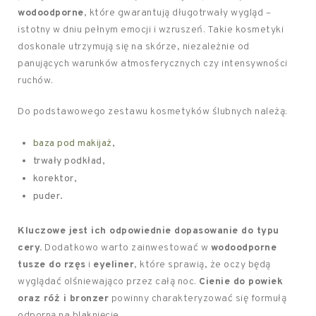
wodoodporne
, które gwarantują długotrwały wygląd –
istotny w dniu pełnym emocji i wzruszeń. Takie kosmetyki
doskonale utrzymują się na skórze, niezależnie od
panujących warunków atmosferycznych czy intensywności
ruchów.
Do podstawowego zestawu kosmetyków ślubnych należą:
baza pod makijaż
,
trwały podkład,
korektor,
puder.
Kluczowe jest ich odpowiednie dopasowanie do typu
cery.
Dodatkowo warto zainwestować w
wodoodporne
tusze do rzęs
i
eyeliner
, które sprawią, że oczy będą
wyglądać olśniewająco przez całą noc.
Cienie do powiek
oraz róż i bronzer
powinny charakteryzować się formułą
odporną na blaknięcie.