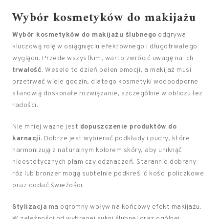
Wybór kosmetyków do makijażu
Wybór kosmetyków do makijażu ślubnego
odgrywa
kluczową rolę w osiągnięciu efektownego i długotrwałego
wyglądu. Przede wszystkim, warto zwrócić uwagę na ich
trwałość
. Wesele to dzień pełen emocji, a makijaż musi
przetrwać wiele godzin, dlatego kosmetyki wodoodporne
stanowią doskonałe rozwiązanie, szczególnie w obliczu łez
radości.
Nie mniej ważne jest
dopuszczenie produktów do
karnacji
. Dobrze jest wybierać podkłady i pudry, które
harmonizują z naturalnym kolorem skóry, aby uniknąć
nieestetycznych plam czy odznaczeń. Starannie dobrany
róż lub bronzer mogą subtelnie podkreślić kości policzkowe
oraz dodać świeżości.
Stylizacja
ma ogromny wpływ na końcowy efekt makijażu.
W zależności od wybranej sukni ślubnej oraz ogólnej