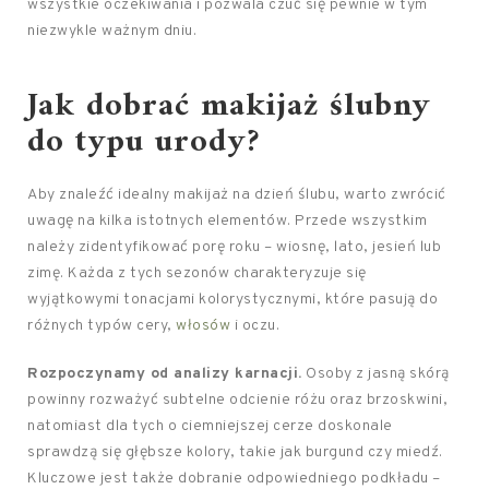
wszystkie oczekiwania i pozwala czuć się pewnie w tym
niezwykle ważnym dniu.
Jak dobrać makijaż ślubny
do typu urody?
Aby znaleźć idealny makijaż na dzień ślubu, warto zwrócić
uwagę na kilka istotnych elementów. Przede wszystkim
należy zidentyfikować porę roku – wiosnę, lato, jesień lub
zimę. Każda z tych sezonów charakteryzuje się
wyjątkowymi tonacjami kolorystycznymi, które pasują do
różnych typów cery,
włosów
i oczu.
Rozpoczynamy od analizy karnacji.
Osoby z jasną skórą
powinny rozważyć subtelne odcienie różu oraz brzoskwini,
natomiast dla tych o ciemniejszej cerze doskonale
sprawdzą się głębsze kolory, takie jak burgund czy miedź.
Kluczowe jest także dobranie odpowiedniego podkładu –