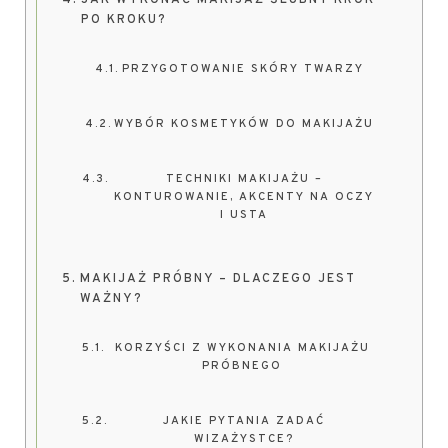
JAK WYKONAĆ MAKIJAŻ ŚLUBNY KROK
PO KROKU?
PRZYGOTOWANIE SKÓRY TWARZY
WYBÓR KOSMETYKÓW DO MAKIJAŻU
TECHNIKI MAKIJAŻU –
KONTUROWANIE, AKCENTY NA OCZY
I USTA
MAKIJAŻ PRÓBNY – DLACZEGO JEST
WAŻNY?
KORZYŚCI Z WYKONANIA MAKIJAŻU
PRÓBNEGO
JAKIE PYTANIA ZADAĆ
WIZAŻYSTCE?