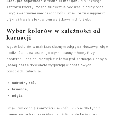
Stosując odpowiednie techniki makijażu
dla każdego
kształtu twarzy, można skutecznie podkreślić atuty oraz
ukryć ewentualne niedoskonałości. Dzięki temu osiągniesz
piękny i trwały efekt w tym wyjątkowym dniu ślubu.
Wybór kolorów w zależności od
karnacji
Wybór kolorów w makijażu ślubnym odgrywa kluczową rolę w
podkreślaniu naturalnego piękna panny młodej. Przy
dobieraniu odcieni niezwykle istotna jest karnacja. Osoby o
jasnej cerze
doskonale wyglądają w pastelowych
tonacjach, takich jak:
subtelny róż
,
lawenda
,
mięta
.
Dzięki nim dodają świeżości i lekkości. Z kolei dla tych z
ciemniejszą karnacją
idealne będą ciepłe beże oraz