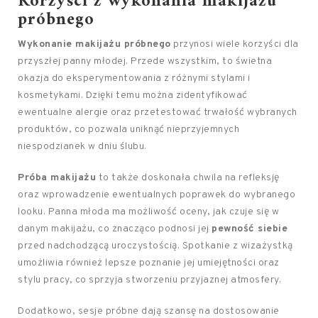
Korzyści z wykonania makijażu
próbnego
Wykonanie makijażu próbnego
przynosi wiele korzyści dla
przyszłej panny młodej. Przede wszystkim, to świetna
okazja do eksperymentowania z różnymi stylami i
kosmetykami. Dzięki temu można zidentyfikować
ewentualne alergie oraz przetestować trwałość wybranych
produktów, co pozwala uniknąć nieprzyjemnych
niespodzianek w dniu ślubu.
Próba makijażu
to także doskonała chwila na refleksję
oraz wprowadzenie ewentualnych poprawek do wybranego
looku. Panna młoda ma możliwość oceny, jak czuje się w
danym makijażu, co znacząco podnosi jej
pewność siebie
przed nadchodzącą uroczystością. Spotkanie z wizażystką
umożliwia również lepsze poznanie jej umiejętności oraz
stylu pracy, co sprzyja stworzeniu przyjaznej atmosfery.
Dodatkowo, sesje próbne dają szansę na dostosowanie