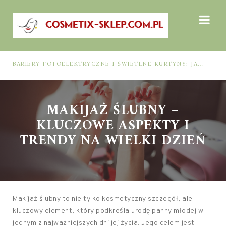
BARIERY FOTOELEKTRYCZNE I ŚWIETLNE KURTYNY: JAK DOBRAĆ ROZWIĄZANIE DO BEZPIECZEŃSTWA FUNKCJONALNEGO (MUTING, BLANKING, TYP 2 I TYP 4)
MAKIJAŻ ŚLUBNY –
KLUCZOWE ASPEKTY I
TRENDY NA WIELKI DZIEŃ
Makijaż ślubny to nie tylko kosmetyczny szczegół, ale
kluczowy element, który podkreśla urodę panny młodej w
jednym z najważniejszych dni jej życia. Jego celem jest