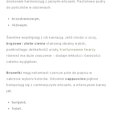
doskonale harmonizują z jasnymi włosami. Pastelowe pudry
do policzków w odcieniach:
brzoskwiniowym,
różowym.
Świetnie współgrają z ich karnacją. Jeśli chodzi o oczy,
brązowe
i
złote cienie
stanowią idealny wybór,
podkreślając delikatność urody.
Konturowanie twarzy
również ma duże znaczenie – dodaje lekkości i świeżości
całemu wyglądowi.
Brunetki
mają natomiast szersze pole do popisu w
zakresie wyboru kolorów. Odcienie
cappuccino
pięknie
komponują się z ciemniejszymi włosami, a intensywne barwy
jak:
burgund,
fiolet.