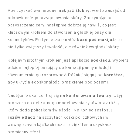
Aby uzyskać wymarzony
makijaż ślubny
, warto zacząć od
odpowiedniego przygotowania skóry. Zaczynając od
oczyszczenia cery, następnie dobrze ją nawilż, co jest
kluczowym krokiem do stworzenia gładkiej bazy dla
kosmetyków. Po tym etapie nałóż
bazę pod makijaż
; to
nie tylko zwiększy trwałość, ale również wygładzi skórę.
Kolejnym istotnym krokiem jest aplikacja
podkładu
. Wybierz
odcień najlepiej pasujący do karnacji panny młodej i
równomiernie go rozprowadź. Później sięgnij po
korektor
,
aby ukryć niedoskonałości oraz cienie pod oczami.
Następnie skoncentruj się na
konturowaniu twarzy
. Użyj
bronzera do delikatnego modelowania rysów oraz różu,
który doda policzkom świeżości. Na koniec zastosuj
rozświetlacz
na szczytach kości policzkowych i w
wewnętrznych kącikach oczu – dzięki temu uzyskasz
promienny efekt.