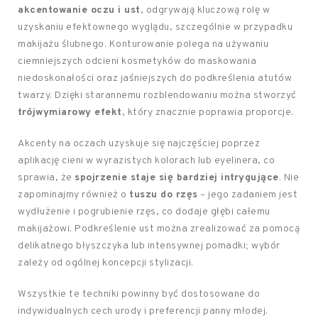
akcentowanie oczu i ust
, odgrywają kluczową rolę w
uzyskaniu efektownego wyglądu, szczególnie w przypadku
makijażu ślubnego. Konturowanie polega na używaniu
ciemniejszych odcieni kosmetyków do maskowania
niedoskonałości oraz jaśniejszych do podkreślenia atutów
twarzy. Dzięki starannemu rozblendowaniu można stworzyć
trójwymiarowy efekt
, który znacznie poprawia proporcje.
Akcenty na oczach uzyskuje się najczęściej poprzez
aplikację cieni w wyrazistych kolorach lub eyelinera, co
sprawia, że
spojrzenie staje się bardziej intrygujące
. Nie
zapominajmy również o
tuszu do rzęs
– jego zadaniem jest
wydłużenie i pogrubienie rzęs, co dodaje głębi całemu
makijażowi. Podkreślenie ust można zrealizować za pomocą
delikatnego błyszczyka lub intensywnej pomadki; wybór
zależy od ogólnej koncepcji stylizacji.
Wszystkie te techniki powinny być dostosowane do
indywidualnych cech urody i preferencji panny młodej.