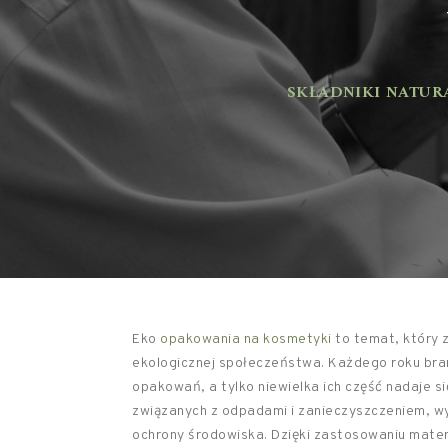
SKŁADNIKI NATURA
Eko
opakowania na kosmetyki
to temat, który 
ekologicznej społeczeństwa. Każdego roku br
opakowań, a tylko niewielka ich część nadaje s
związanych z odpadami i zanieczyszczeniem, wy
ochrony środowiska. Dzięki zastosowaniu mater