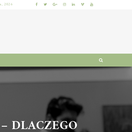
ia, 2026
KIEDY NAJLEPIEJ ODDAĆ ROWER DO SERWISU, ABY ZAOSZCZĘDZIĆ CZAS I PIENIĄDZE?
– DLACZEGO