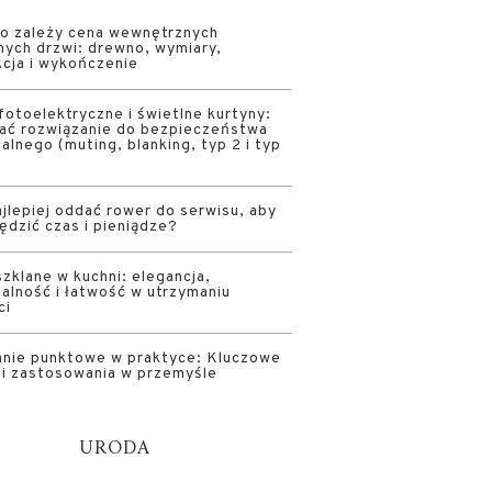
o zależy cena wewnętrznych
nych drzwi: drewno, wymiary,
kcja i wykończenie
fotoelektryczne i świetlne kurtyny:
rać rozwiązanie do bezpieczeństwa
alnego (muting, blanking, typ 2 i typ
jlepiej oddać rower do serwisu, aby
ędzić czas i pieniądze?
zklane w kuchni: elegancja,
alność i łatwość w utrzymaniu
ci
nie punktowe w praktyce: Kluczowe
i i zastosowania w przemyśle
URODA