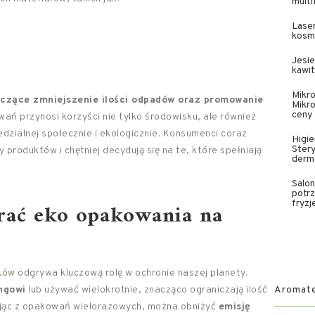
multi
Laser
kosme
Jesie
kawit
Mikr
aczące zmniejszenie ilości odpadów oraz promowanie
Mikro
ceny
ń przynosi korzyści nie tylko środowisku, ale również
dzialnej społecznie i ekologicznie. Konsumenci coraz
Higie
Stery
produktów i chętniej decydują się na te, które spełniają
derm
Salon
potrz
rać eko opakowania na
fryzj
ków
odgrywa kluczową rolę w ochronie naszej planety.
ngowi
lub używać wielokrotnie, znacząco ograniczają ilość
Aromater
jąc z opakowań wielorazowych, można obniżyć
emisję