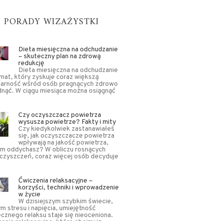
PORADY WIZAŻYSTKI
Dieta miesięczna na odchudzanie
– skuteczny plan na zdrową
redukcję
Dieta miesięczna na odchudzanie
mat, który zyskuje coraz większą
larność wśród osób pragnących zdrowo
nąć. W ciągu miesiąca można osiągnąć
Czy oczyszczacz powietrza
wysusza powietrze? Fakty i mity
Czy kiedykolwiek zastanawiałeś
się, jak oczyszczacze powietrza
wpływają na jakość powietrza,
ym oddychasz? W obliczu rosnących
czyszczeń, coraz więcej osób decyduje
Ćwiczenia relaksacyjne –
korzyści, techniki i wprowadzenie
w życie
W dzisiejszym szybkim świecie,
m stresu i napięcia, umiejętność
cznego relaksu staje się nieoceniona.