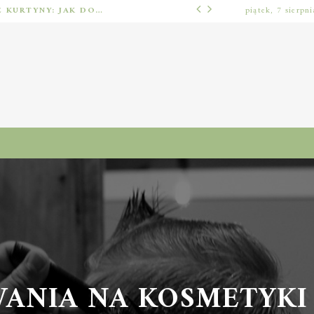
BARIERY FOTOELEKTRYCZNE I ŚWIETLNE KURTYNY: JAK DOBRAĆ ROZWIĄZANIE DO BEZPIECZEŃSTWA FUNKCJONALNEGO (MUTING, BLANKING, TYP 2 I TYP 4)
piątek, 7 sierpn
INNE
ANIA NA KOSMETYKI 