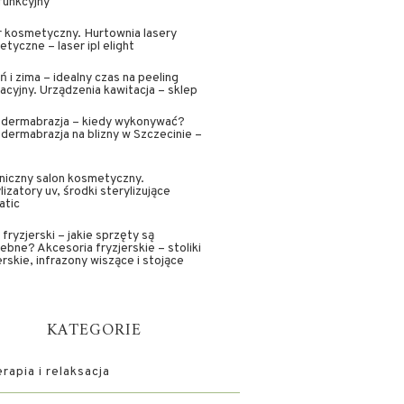
funkcyjny
 kosmetyczny. Hurtownia lasery
tyczne – laser ipl elight
ń i zima – idealny czas na peeling
acyjny. Urządzenia kawitacja – sklep
odermabrazja – kiedy wykonywać?
dermabrazja na blizny w Szczecinie –
niczny salon kosmetyczny.
lizatory uv, środki sterylizujące
atic
 fryzjerski – jakie sprzęty są
ebne? Akcesoria fryzjerskie – stoliki
erskie, infrazony wiszące i stojące
KATEGORIE
apia i relaksacja