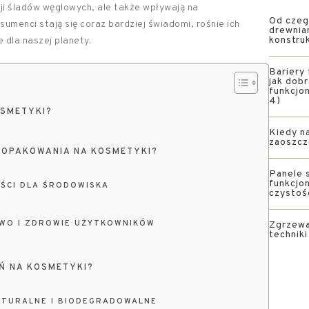
cji śladów węglowych, ale także wpływają na
Od czeg
menci stają się coraz bardziej świadomi, rośnie ich
drewnia
konstru
 dla naszej planety.
Bariery 
jak dob
funkcjon
4)
OSMETYKI?
Kiedy na
zaoszcz
 OPAKOWANIA NA KOSMETYKI?
Panele s
funkcjon
ŚCI DLA ŚRODOWISKA
czystoś
WO I ZDROWIE UŻYTKOWNIKÓW
Zgrzewa
technik
Ń NA KOSMETYKI?
ATURALNE I BIODEGRADOWALNE