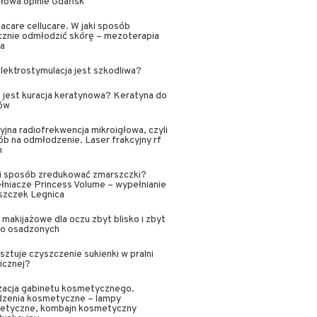
głowa opinie Gdańsk
acare cellucare. W jaki sposób
cznie odmłodzić skórę – mezoterapia
wa
lektrostymulacja jest szkodliwa?
jest kuracja keratynowa? Keratyna do
ów
yjna radiofrekwencja mikroigłowa, czyli
b na odmłodzenie. Laser frakcyjny rf
n
ki sposób zredukować zmarszczki?
niacze Princess Volume – wypełnianie
szczek Legnica
i makijażowe dla oczu zbyt blisko i zbyt
ko osadzonych
osztuje czyszczenie sukienki w pralni
icznej?
żacja gabinetu kosmetycznego.
dzenia kosmetyczne – lampy
etyczne, kombajn kosmetyczny