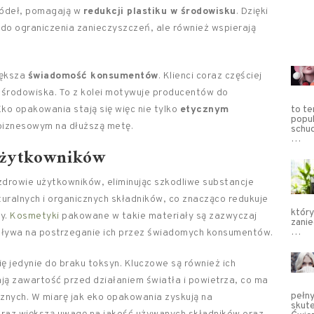
ródeł, pomagają w
redukcji plastiku w środowisku
. Dzięki
 do ograniczenia zanieczyszczeń, ale również wspierają
iększa
świadomość konsumentów
. Klienci coraz częściej
 środowiska. To z kolei motywuje producentów do
ko opakowania stają się więc nie tylko
etycznym
to te
popu
 biznesowym na dłuższą metę.
schud
…
użytkowników
zdrowie użytkowników, eliminując szkodliwe substancje
turalnych i organicznych składników, co znacząco redukuje
któr
ry.
Kosmetyki
pakowane w takie materiały są zazwyczaj
zanie
…
wpływa na postrzeganie ich przez świadomych konsumentów.
 jedynie do braku toksyn. Kluczowe są również ich
ją zawartość przed działaniem światła i powietrza, co ma
pełny
znych. W miarę jak eko opakowania zyskują na
skute