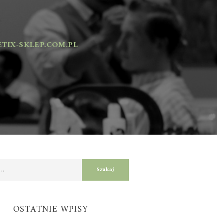
X-SKLEP.COM.PL
OSTATNIE WPISY