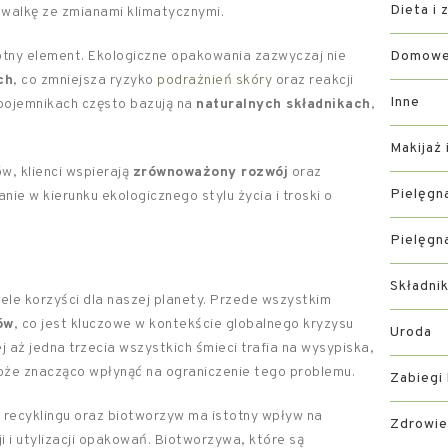
Dieta i 
walkę ze zmianami klimatycznymi.
totny element. Ekologiczne opakowania zazwyczaj nie
Domowe 
ch
, co zmniejsza ryzyko
podrażnień skóry
oraz reakcji
Inne
pojemnikach często bazują na
naturalnych składnikach
,
Makijaż 
, klienci wspierają
zrównoważony rozwój
oraz
Pielęgn
nie w kierunku ekologicznego stylu życia i troski o
Pielęgn
Składni
ele korzyści dla naszej planety. Przede wszystkim
ów
, co jest kluczowe w kontekście globalnego kryzysu
Uroda
aż jedna trzecia wszystkich śmieci trafia na wysypiska,
że znacząco wpłynąć na ograniczenie tego problemu.
Zabiegi
recyklingu oraz biotworzyw ma istotny wpływ na
Zdrowie
 i utylizacji opakowań. Biotworzywa, które są