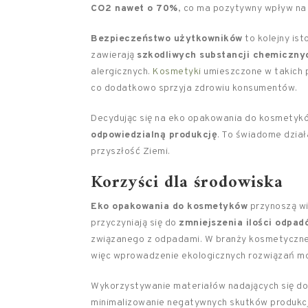
CO2 nawet o 70%
, co ma pozytywny wpływ na 
Bezpieczeństwo użytkowników
to kolejny is
zawierają
szkodliwych substancji chemiczny
alergicznych.
Kosmetyki
umieszczone w takich 
co dodatkowo sprzyja zdrowiu konsumentów.
Decydując się na eko opakowania do kosmetyków
odpowiedzialną produkcję
. To świadome działa
przyszłość Ziemi.
Korzyści dla środowiska
Eko opakowania do kosmetyków
przynoszą wi
przyczyniają się do
zmniejszenia ilości odpad
związanego z odpadami. W branży kosmetycznej 
więc wprowadzenie ekologicznych rozwiązań mo
Wykorzystywanie materiałów nadających się do 
minimalizowanie negatywnych skutków produkcji