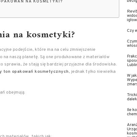
bezi
OPAKOWAŃ NA KOSMETYKI?
Revit
wido
igło
nia na kosmetyki?
Czy e
Czym 
włos
cyjne podejście, które ma na celu zmniejszenie
Frakc
na naszą planetę. Są one produkowane z materiałów
sposó
co sprawia, że stają się bardziej przyjazne dla środowiska.
Lubli
cy ton opakowań kosmetycznych
, jednak tylko niewielka
W ja
Wypeł
zmar
ań obejmują:
Trick
dale
Ile k
chem
Aran
Urzą
kosm
h materiałów, takich jak: