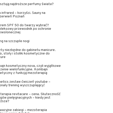
osztują najdroższe perfumy świata?
 infrared – korzyści. Sauny na
zerwień Poznań
 krem SPF 50 do twarzy wybrać?
leksowy przewodnik po ochronie
ciwsłonecznej
ng na szczupłe nogi
ty niezbędne do gabinetu manicure.
o, stoły i stoliki kosmetyczne do
cure
ajn kosmetyczny nova, czyli wyjątkowe
zenie wielofunkcyjne. Kombajn
etyczny z funkcją mezoterapią
netics zestaw ćwiczeń youtube –
nały trening wyszczuplający!
erapia revitacare – cena. Skuteczność
gów pielęgnacyjnych – kiedy jest
yższa?
wazyjne zabiegi – mezoterapia