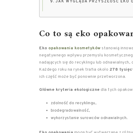
JAK WYGLĄDA PRZYSZŁOŚĆ EKO 
Co to są eko opakowa
Eko
opakowania kosmetyków
stanowią innowa
negatywnego wpływu przemysłu kosmetycznego 
nadających się do recyklingu lub odnawialnych, 
Każdego roku na rynek trafia około
278 tysię
ich część może być ponownie przetworzona.
Główne kryteria ekologiczne
dla tych opakow
zdolność do recyklingu,
biodegradowalność,
wykorzystanie surowców odnawialnych.
Eko opakowania
mogą być wytwarzane z różnyc