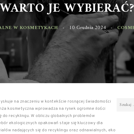
WARTO JE WYBIERAĆ?
LNE W KOSMETYKACH
-
10 Grudnia 2024
-
COSMETI
zyskuje na znaczeniu w kontekście rosnącej świadomości
anża kosmetyczna wprowadza na rynek ogromne ilości
ię do recyklingu. W obliczu globalnych problemów
bór ekologicznych opakowań staje się kluczowy dla
iałów nadających się do recyklingu oraz odnawialnych, eko