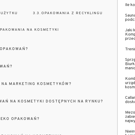
Ile k
 UŻYTKU
OPAKOWANIA Z RECYKLINGU
Sauna
podc
PAKOWANIA NA KOSMETYKI
Jaki
Komp
prze
O OPAKOWAŃ?
Treni
Sprzę
Biurk
OWAŃ?
mani
Komb
urząd
 NA MARKETING KOSMETYKÓW?
kosm
Calla
WAŃ NA KOSMETYKI DOSTĘPNYCH NA RYNKU?
dosko
Mezot
zabie
E EKO OPAKOWAŃ?
najw
Niein