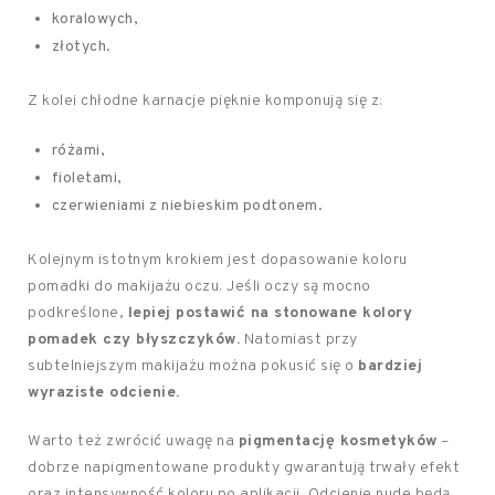
koralowych,
złotych.
Z kolei chłodne karnacje pięknie komponują się z:
różami,
fioletami,
czerwieniami z niebieskim podtonem.
Kolejnym istotnym krokiem jest dopasowanie koloru
pomadki do makijażu oczu. Jeśli oczy są mocno
podkreślone,
lepiej postawić na stonowane kolory
pomadek czy błyszczyków.
Natomiast przy
subtelniejszym makijażu można pokusić się o
bardziej
wyraziste odcienie.
Warto też zwrócić uwagę na
pigmentację kosmetyków
–
dobrze napigmentowane produkty gwarantują trwały efekt
oraz intensywność koloru po aplikacji. Odcienie nude będą