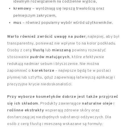
idealnym rozwiązaniem na codzienne wyjścia,
kremowy
– wyróżniają się lepszą trwałością oraz
pełniejszym zakryciem,
mus
– również popularny wybór wśród użytkowników.
Warto również zwrócić uwagę na puder;
najlepiej, aby był
transparentny, ponieważ nie wpłynie to na kolor podkładu.
Osoby z cerą
tłustą
lub
mieszaną
powinny rozważyć
stosowanie
pudrów matujących
, które efektywnie
redukują nadmiar sebum i błyszczenie. Nie można
zapomnieć o
korektorze
– najlepsze będą te w postaci
płynnej lub sztyftu, gdyż zapewniają łatwiejszą aplikację i
precyzyjne krycie niedoskonałości.
Przy wyborze kosmetyków dobrze jest także przyjrzeć
się ich składom.
Produkty zawierające
naturalne oleje
i
roślinne ekstrakty
wspierają zdrowie skóry oraz
dostarczają jej niezbędnych substancji odżywczych. Dla
osób z cerą tłustą i mieszaną wskazane są formuły: