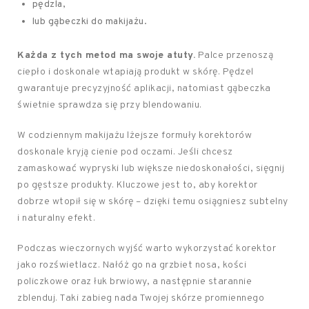
pędzla,
lub gąbeczki do makijażu.
Każda z tych metod ma swoje atuty.
Palce przenoszą
ciepło i doskonale wtapiają produkt w skórę. Pędzel
gwarantuje precyzyjność aplikacji, natomiast gąbeczka
świetnie sprawdza się przy blendowaniu.
W codziennym makijażu lżejsze formuły korektorów
doskonale kryją cienie pod oczami. Jeśli chcesz
zamaskować wypryski lub większe niedoskonałości, sięgnij
po gęstsze produkty. Kluczowe jest to, aby korektor
dobrze wtopił się w skórę – dzięki temu osiągniesz subtelny
i naturalny efekt.
Podczas wieczornych wyjść warto wykorzystać korektor
jako rozświetlacz. Nałóż go na grzbiet nosa, kości
policzkowe oraz łuk brwiowy, a następnie starannie
zblenduj. Taki zabieg nada Twojej skórze promiennego