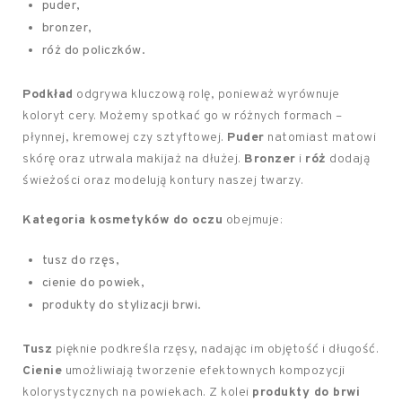
puder,
bronzer,
róż do policzków.
Podkład
odgrywa kluczową rolę, ponieważ wyrównuje
koloryt cery. Możemy spotkać go w różnych formach –
płynnej, kremowej czy sztyftowej.
Puder
natomiast matowi
skórę oraz utrwala makijaż na dłużej.
Bronzer
i
róż
dodają
świeżości oraz modelują kontury naszej twarzy.
Kategoria kosmetyków do oczu
obejmuje:
tusz do rzęs,
cienie do powiek,
produkty do stylizacji brwi.
Tusz
pięknie podkreśla rzęsy, nadając im objętość i długość.
Cienie
umożliwiają tworzenie efektownych kompozycji
kolorystycznych na powiekach. Z kolei
produkty do brwi