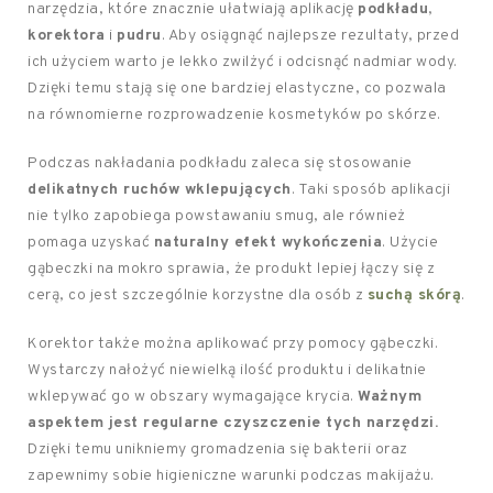
narzędzia, które znacznie ułatwiają aplikację
podkładu
,
korektora
i
pudru
. Aby osiągnąć najlepsze rezultaty, przed
ich użyciem warto je lekko zwilżyć i odcisnąć nadmiar wody.
Dzięki temu stają się one bardziej elastyczne, co pozwala
na równomierne rozprowadzenie kosmetyków po skórze.
Podczas nakładania podkładu zaleca się stosowanie
delikatnych ruchów wklepujących
. Taki sposób aplikacji
nie tylko zapobiega powstawaniu smug, ale również
pomaga uzyskać
naturalny efekt wykończenia
. Użycie
gąbeczki na mokro sprawia, że produkt lepiej łączy się z
cerą, co jest szczególnie korzystne dla osób z
suchą skórą
.
Korektor także można aplikować przy pomocy gąbeczki.
Wystarczy nałożyć niewielką ilość produktu i delikatnie
wklepywać go w obszary wymagające krycia.
Ważnym
aspektem jest regularne czyszczenie tych narzędzi.
Dzięki temu unikniemy gromadzenia się bakterii oraz
zapewnimy sobie higieniczne warunki podczas makijażu.