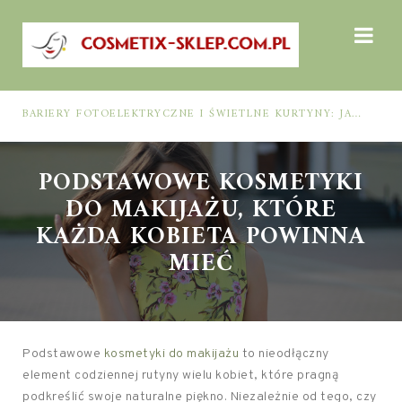
BARIERY FOTOELEKTRYCZNE I ŚWIETLNE KURTYNY: JAK DOBRAĆ ROZWIĄZANIE DO BEZPIECZEŃSTWA FUNKCJONALNEGO (MUTING, BLANKING, TYP 2 I TYP 4)
PODSTAWOWE KOSMETYKI
DO MAKIJAŻU, KTÓRE
KAŻDA KOBIETA POWINNA
MIEĆ
Podstawowe
kosmetyki do makijażu
to nieodłączny
element codziennej rutyny wielu kobiet, które pragną
podkreślić swoje naturalne piękno. Niezależnie od tego, czy