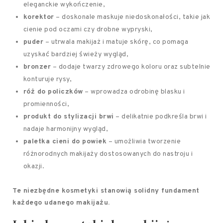
eleganckie wykończenie,
korektor
– doskonale maskuje niedoskonałości, takie jak
cienie pod oczami czy drobne wypryski,
puder
– utrwala makijaż i matuje skórę, co pomaga
uzyskać bardziej świeży wygląd,
bronzer
– dodaje twarzy zdrowego koloru oraz subtelnie
konturuje rysy,
róż do policzków
– wprowadza odrobinę blasku i
promienności,
produkt do stylizacji brwi
– delikatnie podkreśla brwi i
nadaje harmonijny wygląd,
paletka cieni do powiek
– umożliwia tworzenie
różnorodnych makijaży dostosowanych do nastroju i
okazji.
Te niezbędne kosmetyki stanowią solidny fundament
każdego udanego makijażu.