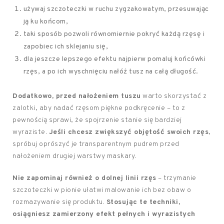
używaj szczoteczki w ruchu zygzakowatym, przesuwając
ją ku końcom,
taki sposób pozwoli równomiernie pokryć każdą rzęsę i
zapobiec ich sklejaniu się,
dla jeszcze lepszego efektu najpierw pomaluj końcówki
rzęs, a po ich wyschnięciu nałóż tusz na całą długość.
Dodatkowo, przed nałożeniem tuszu
warto skorzystać z
zalotki, aby nadać rzęsom piękne podkręcenie – to z
pewnością sprawi, że spojrzenie stanie się bardziej
wyraziste.
Jeśli chcesz zwiększyć objętość swoich rzęs
,
spróbuj oprószyć je transparentnym pudrem przed
nałożeniem drugiej warstwy maskary.
Nie zapominaj również o dolnej linii rzęs
– trzymanie
szczoteczki w pionie ułatwi malowanie ich bez obaw o
rozmazywanie się produktu.
Stosując te techniki,
osiągniesz zamierzony efekt pełnych i wyrazistych