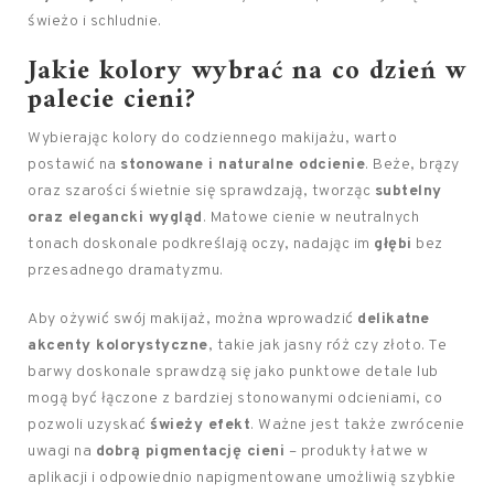
świeżo i schludnie.
Jakie kolory wybrać na co dzień w
palecie cieni?
Wybierając kolory do codziennego makijażu, warto
postawić na
stonowane i naturalne odcienie
. Beże, brązy
oraz szarości świetnie się sprawdzają, tworząc
subtelny
oraz elegancki wygląd
. Matowe cienie w neutralnych
tonach doskonale podkreślają oczy, nadając im
głębi
bez
przesadnego dramatyzmu.
Aby ożywić swój makijaż, można wprowadzić
delikatne
akcenty kolorystyczne
, takie jak jasny róż czy złoto. Te
barwy doskonale sprawdzą się jako punktowe detale lub
mogą być łączone z bardziej stonowanymi odcieniami, co
pozwoli uzyskać
świeży efekt
. Ważne jest także zwrócenie
uwagi na
dobrą pigmentację cieni
– produkty łatwe w
aplikacji i odpowiednio napigmentowane umożliwią szybkie