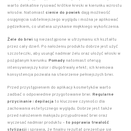
warto delikatnie rysować krótkie kreski w kierunku wzrostu
włosów. Natomiast
cienie do powiek
dają możliwość
osiągnięcia subtelniejszego wyglądu i można je aplikować
pędzelkiem, co ułatwia uzyskanie miękkiego wykończenia.
Żele do brwi
są niezastąpione w utrzymaniu ich kształtu
przez cały dzień. Po nałożeniu produktu dobrze jest użyć
szczoteczki, aby usunąć nadmiar żelu oraz ułożyć włoski w
pożądanym kierunku.
Pomady
natomiast oferują
intensywniejszy kolor i długotrwały efekt; ich kremowa
konsystencja pozwala na stworzenie pełniejszych brwi.
Przed przystąpieniem do aplikacji kosmetyków warto
zadbać o odpowiednie przygotowanie brwi.
Regularne
przycinanie
i
depilacja
to kluczowe czynności dla
zachowania estetycznego wyglądu. Dobrze jest także
przed nałożeniem makijażu przypudrować brwi oraz
wyczesać nadmiar produktu –
to poprawia trwałość
stylizacji
i sprawia, że finalny rezultat prezentuje się