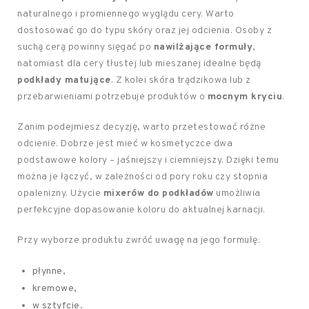
naturalnego i promiennego wyglądu cery. Warto
dostosować go do typu skóry oraz jej odcienia. Osoby z
suchą cerą powinny sięgać po
nawilżające formuły
,
natomiast dla cery tłustej lub mieszanej idealne będą
podkłady matujące
. Z kolei skóra trądzikowa lub z
przebarwieniami potrzebuje produktów o
mocnym kryciu
.
Zanim podejmiesz decyzję, warto przetestować różne
odcienie. Dobrze jest mieć w kosmetyczce dwa
podstawowe kolory – jaśniejszy i ciemniejszy. Dzięki temu
można je łączyć, w zależności od pory roku czy stopnia
opalenizny. Użycie
mixerów do podkładów
umożliwia
perfekcyjne dopasowanie koloru do aktualnej karnacji.
Przy wyborze produktu zwróć uwagę na jego formułę:
płynne,
kremowe,
w sztyfcie.