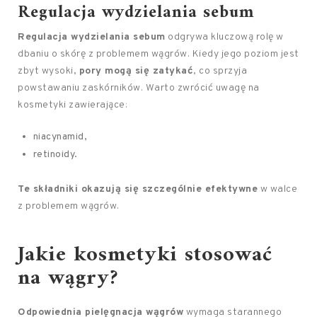
Regulacja wydzielania sebum
Regulacja wydzielania sebum
odgrywa kluczową rolę w
dbaniu o skórę z problemem wągrów. Kiedy jego poziom jest
zbyt wysoki,
pory mogą się zatykać
, co sprzyja
powstawaniu zaskórników. Warto zwrócić uwagę na
kosmetyki zawierające:
niacynamid,
retinoidy.
Te składniki okazują się szczególnie efektywne
w walce
z problemem wągrów.
Jakie kosmetyki stosować
na wągry?
Odpowiednia pielęgnacja wągrów
wymaga starannego