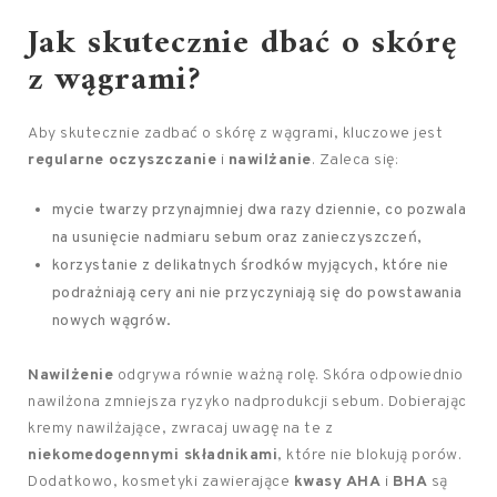
Jak skutecznie dbać o skórę
z wągrami?
Aby skutecznie zadbać o skórę z wągrami, kluczowe jest
regularne oczyszczanie
i
nawilżanie
. Zaleca się:
mycie twarzy przynajmniej dwa razy dziennie, co pozwala
na usunięcie nadmiaru sebum oraz zanieczyszczeń,
korzystanie z delikatnych środków myjących, które nie
podrażniają cery ani nie przyczyniają się do powstawania
nowych wągrów.
Nawilżenie
odgrywa równie ważną rolę. Skóra odpowiednio
nawilżona zmniejsza ryzyko nadprodukcji sebum. Dobierając
kremy nawilżające, zwracaj uwagę na te z
niekomedogennymi składnikami
, które nie blokują porów.
Dodatkowo, kosmetyki zawierające
kwasy AHA
i
BHA
są