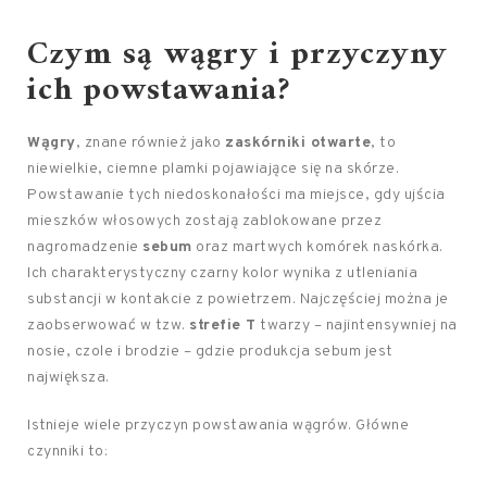
Czym są wągry i przyczyny
ich powstawania?
Wągry
, znane również jako
zaskórniki otwarte
, to
niewielkie, ciemne plamki pojawiające się na skórze.
Powstawanie tych niedoskonałości ma miejsce, gdy ujścia
mieszków włosowych zostają zablokowane przez
nagromadzenie
sebum
oraz martwych komórek naskórka.
Ich charakterystyczny czarny kolor wynika z utleniania
substancji w kontakcie z powietrzem. Najczęściej można je
zaobserwować w tzw.
strefie T
twarzy – najintensywniej na
nosie, czole i brodzie – gdzie produkcja sebum jest
największa.
Istnieje wiele przyczyn powstawania wągrów. Główne
czynniki to: