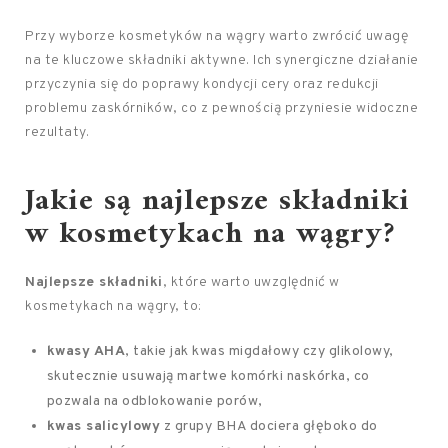
Przy wyborze kosmetyków na wągry warto zwrócić uwagę
na te kluczowe składniki aktywne. Ich synergiczne działanie
przyczynia się do poprawy kondycji cery oraz redukcji
problemu zaskórników, co z pewnością przyniesie widoczne
rezultaty.
Jakie są najlepsze
składniki
w kosmetykach
na wągry?
Najlepsze składniki
, które warto uwzględnić w
kosmetykach na wągry, to:
kwasy AHA
, takie jak kwas migdałowy czy glikolowy,
skutecznie usuwają martwe komórki naskórka, co
pozwala na odblokowanie porów,
kwas salicylowy
z grupy BHA dociera głęboko do