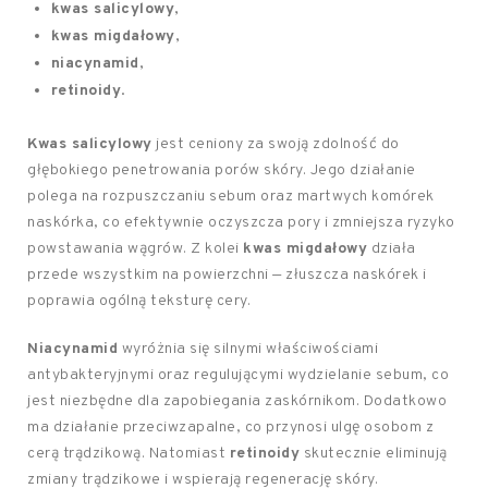
kwas salicylowy
,
kwas migdałowy
,
niacynamid
,
retinoidy
.
Kwas salicylowy
jest ceniony za swoją zdolność do
głębokiego penetrowania porów skóry. Jego działanie
polega na rozpuszczaniu sebum oraz martwych komórek
naskórka, co efektywnie oczyszcza pory i zmniejsza ryzyko
powstawania wągrów. Z kolei
kwas migdałowy
działa
przede wszystkim na powierzchni — złuszcza naskórek i
poprawia ogólną teksturę cery.
Niacynamid
wyróżnia się silnymi właściwościami
antybakteryjnymi oraz regulującymi wydzielanie sebum, co
jest niezbędne dla zapobiegania zaskórnikom. Dodatkowo
ma działanie przeciwzapalne, co przynosi ulgę osobom z
cerą trądzikową. Natomiast
retinoidy
skutecznie eliminują
zmiany trądzikowe i wspierają regenerację skóry.