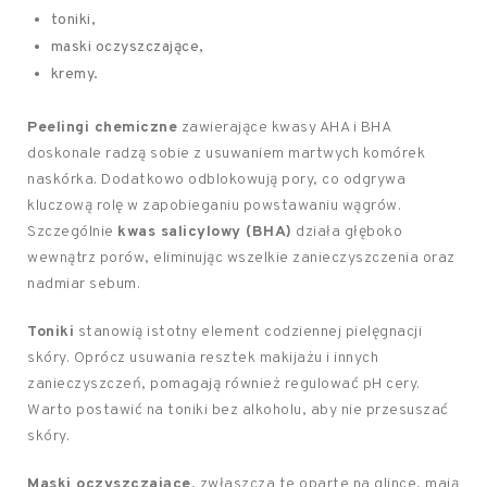
toniki,
maski oczyszczające,
kremy.
Peelingi chemiczne
zawierające kwasy AHA i BHA
doskonale radzą sobie z usuwaniem martwych komórek
naskórka. Dodatkowo odblokowują pory, co odgrywa
kluczową rolę w zapobieganiu powstawaniu wągrów.
Szczególnie
kwas salicylowy (BHA)
działa głęboko
wewnątrz porów, eliminując wszelkie zanieczyszczenia oraz
nadmiar sebum.
Toniki
stanowią istotny element codziennej pielęgnacji
skóry. Oprócz usuwania resztek makijażu i innych
zanieczyszczeń, pomagają również regulować pH cery.
Warto postawić na toniki bez alkoholu, aby nie przesuszać
skóry.
Maski oczyszczające
, zwłaszcza te oparte na glince, mają