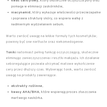
kwas salicylowy
, który skutecznie oczyszcza pory oraz
pomaga w eliminacji zaskórników,
niacynamid
, który wykazuje właściwości przeciwzapalne
i poprawia strukturę skóry, co wspiera walkę z
nadmiernym wydzielaniem sebum.
Warto zwrócić uwagę na lekkie formuły tych kosmetyków;
powinny być one nietłuste oraz niekomedogenne.
Toniki
natomiast pełnią funkcję oczyszczającą, skutecznie
eliminując zanieczyszczenia i resztki makijażu. Ich działanie
seboregulujące pozwala utrzymać matowe wykończenie
cery przez dłuższy czas. Wybierając tonik, warto zwrócić
uwagę na produkty zawierające:
ekstrakty roślinne
,
kwasy AHA/BHA
, które wspierają proces złuszczania
martwego naskórka.