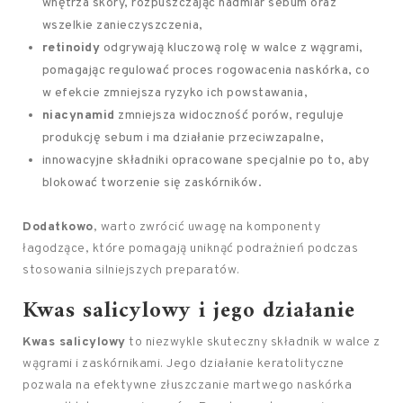
wnętrza skóry, rozpuszczając nadmiar sebum oraz
wszelkie zanieczyszczenia,
retinoidy
odgrywają kluczową rolę w walce z wągrami,
pomagając regulować proces rogowacenia naskórka, co
w efekcie zmniejsza ryzyko ich powstawania,
niacynamid
zmniejsza widoczność porów, reguluje
produkcję sebum i ma działanie przeciwzapalne,
innowacyjne składniki opracowane specjalnie po to, aby
blokować tworzenie się zaskórników.
Dodatkowo
, warto zwrócić uwagę na komponenty
łagodzące, które pomagają uniknąć podrażnień podczas
stosowania silniejszych preparatów.
Kwas salicylowy i jego działanie
Kwas salicylowy
to niezwykle skuteczny składnik w walce z
wągrami i zaskórnikami. Jego działanie keratolityczne
pozwala na efektywne złuszczanie martwego naskórka