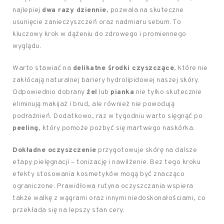
najlepiej
dwa razy dziennie
, pozwala na skuteczne
usunięcie zanieczyszczeń oraz nadmiaru sebum. To
kluczowy krok w dążeniu do zdrowego i promiennego
wyglądu.
Warto stawiać na
delikatne środki czyszczące
, które nie
zakłócają naturalnej bariery hydrolipidowej naszej skóry.
Odpowiednio dobrany
żel
lub
pianka
nie tylko skutecznie
eliminują makijaż i brud, ale również nie powodują
podrażnień. Dodatkowo, raz w tygodniu warto sięgnąć po
peeling
, który pomoże pozbyć się martwego naskórka.
Dokładne oczyszczenie
przygotowuje skórę na dalsze
etapy pielęgnacji – tonizację i nawilżenie. Bez tego kroku
efekty stosowania kosmetyków mogą być znacząco
ograniczone. Prawidłowa rutyna oczyszczania wspiera
także walkę z wągrami oraz innymi niedoskonałościami, co
przekłada się na lepszy stan cery.