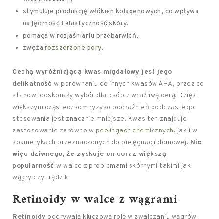
stymuluje produkcję włókien kolagenowych, co wpływa
na jędrność i elastyczność skóry,
pomaga w rozjaśnianiu przebarwień,
zwęża
rozszerzone pory
.
Cechą wyróżniającą kwas migdałowy jest jego
delikatność
w porównaniu do innych kwasów AHA, przez co
stanowi doskonały wybór dla osób z wrażliwą cerą. Dzięki
większym cząsteczkom ryzyko podrażnień podczas jego
stosowania jest znacznie mniejsze. Kwas ten znajduje
zastosowanie zarówno w
peelingach chemicznych
, jak i w
kosmetykach przeznaczonych do pielęgnacji domowej.
Nic
więc dziwnego, że zyskuje on coraz większą
popularność
w walce z problemami skórnymi takimi jak
wągry czy trądzik.
Retinoidy w walce z wągrami
Retinoidy
odgrywają kluczową rolę w zwalczaniu wągrów.