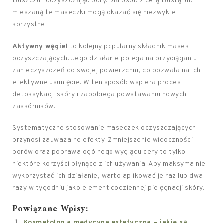
tłuszczu i oczyszczając pory. Dla osób z cerą tłustą lub
mieszaną te maseczki mogą okazać się niezwykle
korzystne.
Aktywny węgiel
to kolejny popularny składnik masek
oczyszczających. Jego działanie polega na przyciąganiu
zanieczyszczeń do swojej powierzchni, co pozwala na ich
efektywne usunięcie. W ten sposób wspiera proces
detoksykacji skóry i zapobiega powstawaniu nowych
zaskórników.
Systematyczne stosowanie maseczek oczyszczających
przynosi zauważalne efekty. Zmniejszenie widoczności
porów oraz poprawa ogólnego wyglądu cery to tylko
niektóre korzyści płynące z ich używania. Aby maksymalnie
wykorzystać ich działanie, warto aplikować je raz lub dwa
razy w tygodniu jako element codziennej pielęgnacji skóry.
Powiązane Wpisy:
Kosmetolog a medycyna estetyczna – jakie są