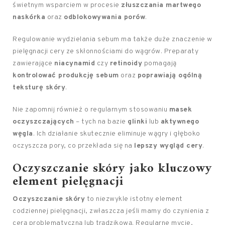
świetnym wsparciem w procesie
złuszczania martwego
naskórka
oraz
odblokowywania porów
.
Regulowanie wydzielania sebum ma także duże znaczenie w
pielęgnacji cery ze skłonnościami do wągrów. Preparaty
zawierające
niacynamid
czy
retinoidy
pomagają
kontrolować produkcję sebum
oraz
poprawiają ogólną
teksturę skóry
.
Nie zapomnij również o regularnym stosowaniu
masek
oczyszczających
– tych na bazie
glinki
lub
aktywnego
węgla
. Ich działanie skutecznie eliminuje wągry i głęboko
oczyszcza pory, co przekłada się na
lepszy wygląd cery
.
Oczyszczanie skóry jako kluczowy
element pielęgnacji
Oczyszczanie skóry
to niezwykle istotny element
codziennej pielęgnacji, zwłaszcza jeśli mamy do czynienia z
cerą problematyczną lub trądzikową. Regularne mycie,