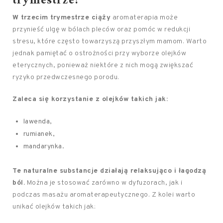
trymestrze?
W trzecim trymestrze ciąży
aromaterapia może
przynieść ulgę w bólach pleców oraz pomóc w redukcji
stresu, które często towarzyszą przyszłym mamom. Warto
jednak pamiętać o ostrożności przy wyborze olejków
eterycznych, ponieważ niektóre z nich mogą zwiększać
ryzyko przedwczesnego porodu.
Zaleca się korzystanie z olejków takich jak:
lawenda,
rumianek,
mandarynka.
Te naturalne substancje działają relaksująco i łagodzą
ból.
Można je stosować zarówno w dyfuzorach, jak i
podczas masażu aromaterapeutycznego. Z kolei warto
unikać olejków takich jak: