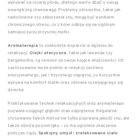
wpływać na rozwój płodu, dlatego warto dbać o swoją
wewnętrzną równowagę. Problemy zdrowotne, takie jak
nadciśnienie czy zaburzenia snu, mogą być wynikiem
chronicznego stresu, co z kolei odbija się na ogólnym
samopoczuciu przyszłej matki.
Aromaterapia
to znakomite wsparcie w dążeniu do
relaksacji.
Olejki eteryczne
, takie jak lawenda czy
bergamotka, są cenione za swoje kojące właściwości. Ich
zastosowanie może pomóc w redukcji zarówno
emocjonalnego, jak i fizycznego napięcia, co korzystnie
wpływa na komfort matki oraz zdrowie rozwijającego się
dziecka.
Praktykowanie technik relaksacyjnych oraz aromaterapii
pozwala osiągnąć głęboki stan odprężenia. Regularne
stosowanie takich metod nie tylko poprawia jakość snu, ale
także obniża poziom lęku – co ma ogromne znaczenie
podczas ciąży.
Spokojny umysł
i
zrelaksowane ciało