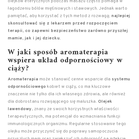
olejków eterycznych podczas masażu często pomaga w
łagodzeniu bólów mięśniowych i stawowych. Jednak warto
pamiętać, aby korzystać z tych metod z rozwagą;
najlepiej
skonsultować się z lekarzem przed rozpoczęciem
terapii, co zapewni bezpieczeństwo zarówno przyszłej
mamie, jak i jej dziecku.
W jaki sposób aromaterapia
wspiera układ odpornościowy w
ciąży?
Aromaterapia
może stanowić cenne wsparcie dla
systemu
odpornościowego
kobiet w ciąży, co ma kluczowe
znaczenie nie tylko dla ich własnego zdrowia, ale również
dla dobrostanu rozwijającego się maluszka.
Olejek
lawendowy
, znany ze swoich korzystnych właściwości
terapeutycznych, ma potencjał do wzmacniania funkcji
immunologicznych organizmu. Regularne stosowanie tego
olejku może przyczynić się do poprawy samopoczucia
przyszłych mam oraz zwiększyć ich odporność na infekcje.