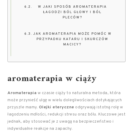
W JAKI SPOSÓB AROMATERAPIA
ŁAGODZI BÓL GŁOWY I BÓL
PLECÓW?
JAK AROMATERAPIA MOŻE POMÓC W
PRZYPADKU KATARU I SKURCZÓW
MACICY?
aromaterapia w ciąży
Aromaterapia
w czasie ciąży to naturalna metoda, która
może przynieść ulgę w wielu dolegliwościach dotykających
przyszłe mamy.
Olejki eteryczne
odgrywają istotną rolę w
łagodzeniu mdłości, redukcji stresu oraz bólu. Kluczowe jest
jednak, aby stosować je z uwagą na bezpieczeństwo i
indywidualne reakcje na zapachy.