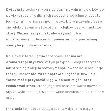
Dyfuzja
to technika, która polega na uwalnianiu olejków do
powietrza, co umożliwia ich swobodne wdychanie. Jest to
jedna z najmniej inwazyjnych metod, która pozwala cieszyć
się relaksującymi właściwościami olejków bez kontaktu ze
skórą.
Ważne jest jednak, aby używać ich w
umiarkowanych ilościach i pamiętać o odpowiedniej
wentylacji pomieszczenia.
Kolejnym interesującym sposobem jest
masaż
aromaterapeutyczny
. W tym przypadku olejki eteryczne
mieszane są z olejem bazowym i aplikowane na skórę. Tego
rodzaju masaż
nie tylko poprawia krążenie krwi, ale
także może przynieść ulgę w bólach mięśni oraz
redukować stres.
Przed jego wykonaniem warto upewnić
się, że wybrane olejki są całkowicie bezpieczne dla kobiet w
ciąży.
Inhalacja
to metoda polegająca na wdychaniu pary z