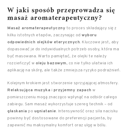
W jaki sposób przeprowadza się
masaż aromaterapeutyczny?
Masaż aromaterapeutyczny
to proces składający się z
kilku istotnych etapów, zaczynając od
wyboru
odpowiednich olejków eterycznych
. Kluczowe jest, aby
dopasować je do indywidualnych potrzeb osoby, która ma
być masowana. Warto pamiętać, że olejki te należy
rozcieńczyć w
oleju bazowym
, co nie tylko ułatwia ich
aplikację na skórę, ale także zmniejsza ryzyko podrażnień.
Kolejnym krokiem jest stworzenie sprzyjającej atmosfery.
Relaksująca muzyka
i
przyjemny zapach
w
pomieszczeniu mogą znacząco wpłynąć na odbiór całego
zabiegu. Sam masaż wykorzystuje szereg technik – od
głaskania
po
ugniatanie
. Intensywność oraz siła nacisku
powinny być dostosowane do preferencji pacjenta, by
zapewnić mu maksymalny komfort oraz ulgę w bólu.