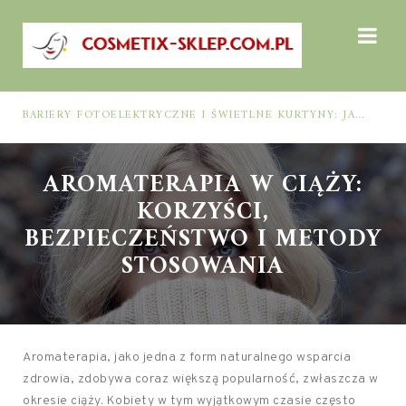
BARIERY FOTOELEKTRYCZNE I ŚWIETLNE KURTYNY: JAK DOBRAĆ ROZWIĄZANIE DO BEZPIECZEŃSTWA FUNKCJONALNEGO (MUTING, BLANKING, TYP 2 I TYP 4)
AROMATERAPIA W CIĄŻY:
KORZYŚCI,
BEZPIECZEŃSTWO I METODY
STOSOWANIA
Aromaterapia, jako jedna z form naturalnego wsparcia
zdrowia, zdobywa coraz większą popularność, zwłaszcza w
okresie ciąży. Kobiety w tym wyjątkowym czasie często