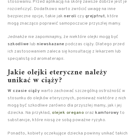
stosowaniu. Przed aplikacją na skórę zawsze dobrze jest je
rozcieńczyć. Dodatkowo warto zwrócić uwagę na inne
bezpieczne opcje, takie jak
neroli
czy
grejpfrut
, które
mogą znacząco poprawić samopoczucie przyszłej mamy.
Jednakże nie zapominajmy, że niektóre olejki mogą być
szkodliwe
lub
niewskazane
podczas ciąży. Dlatego przed
ich zastosowaniem zaleca się konsultację z lekarzem lub
specjalistą od aromaterapii.
Jakie olejki eteryczne należy
unikać w ciąży?
W czasie ciąży
warto zachować szczególną ostrożność w
stosunku do olejków eterycznych, ponieważ niektóre z nich
mogą być szkodliwe zarówno dla przyszłej mamy, jak i jej
dziecka. Na przykład,
olejek oregano
oraz
kamforowy
to
substancje, które niosą ze sobą poważne ryzyko.
Ponadto, kobiety oczekujące dziecka powinny unikać takich