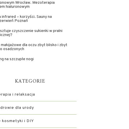
uronowym Wrocław. Mezoterapia
em hialuronowym
 infrared – korzyści. Sauny na
zerwień Poznań
osztuje czyszczenie sukienki w pralni
icznej?
i makijażowe dla oczu zbyt blisko i zbyt
ko osadzonych
ng na szczupłe nogi
KATEGORIE
apia i relaksacja
zdrowie dla urody
kosmetyki i DIY