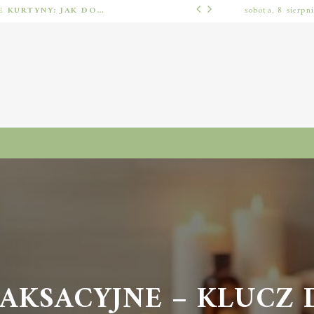
BARIERY FOTOELEKTRYCZNE I ŚWIETLNE KURTYNY: JAK DOBRAĆ ROZWIĄZANIE DO BEZPIECZEŃSTWA FUNKCJONALNEGO (MUTING, BLANKING, TYP 2 I TYP 4)
sobota, 8 sierpn
INNE
AKSACYJNE – KLUCZ 