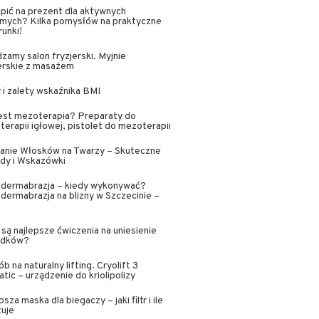
pić na prezent dla aktywnych
omych? Kilka pomysłów na praktyczne
unki!
zamy salon fryzjerski. Myjnie
erskie z masażem
i zalety wskaźnika BMI
est mezoterapia? Preparaty do
erapii igłowej, pistolet do mezoterapii
anie Włosków na Twarzy – Skuteczne
dy i Wskazówki
odermabrazja – kiedy wykonywać?
dermabrazja na blizny w Szczecinie –
 są najlepsze ćwiczenia na uniesienie
adków?
b na naturalny lifting. Cryolift 3
tic – urządzenie do kriolipolizy
psza maska dla biegaczy – jaki filtr i ile
tuje