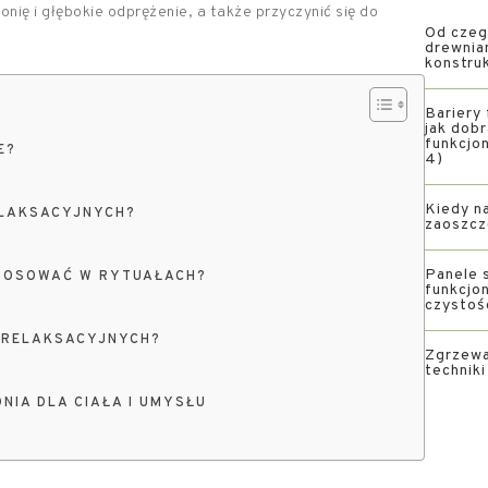
nię i głębokie odprężenie, a także przyczynić się do
Od czeg
drewnia
konstru
Bariery 
jak dob
funkcjon
E?
4)
Kiedy na
ELAKSACYJNYCH?
zaoszcz
Panele s
STOSOWAĆ W RYTUAŁACH?
funkcjon
czystoś
 RELAKSACYJNYCH?
Zgrzewa
technik
NIA DLA CIAŁA I UMYSŁU