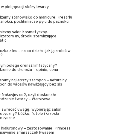
 w pielęgnacji skóry twarzy
zamy stanowisko do manicure. Frezarki
znokci, pochłaniacze pyłu do paznokci
niczny salon kosmetyczny.
lizatory uv, środki sterylizujące
atic
zka z lnu – na co działa i jak ją zrobić w
u?
ym polega drenaż limfatyczny?
zenie do drenażu – opinie, cena
ramy najlepszy szampon – naturalny
on do włosów nawilżający bez sls
 frakcyjny co2, czyli doskonałe
odzenie twarzy – Warszawa
 zwracać uwagę, wybierając salon
tyczny? Łóżko, fotele i krzesła
etyczne
hialuronowy – zastosowanie. Princess
, usuwanie zmarszczek kwasem