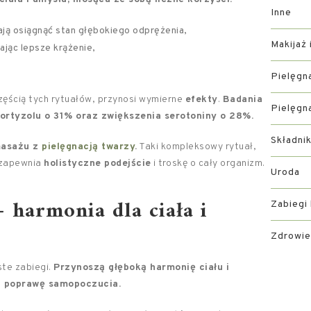
Inne
ają osiągnąć stan głębokiego odprężenia,
Makijaż 
ając lepsze krążenie,
Pielęgn
zęścią tych rytuałów, przynosi wymierne
efekty
.
Badania
Pielęgn
ortyzolu o 31% oraz zwiększenia serotoniny o 28%.
Składni
masażu z
pielęgnacją twarzy
.
Taki kompleksowy rytuał,
 zapewnia
holistyczne podejście
i troskę o cały organizm.
Uroda
 harmonia dla ciała i
Zabiegi
Zdrowie
ste zabiegi.
Przynoszą głęboką harmonię ciału i
ą poprawę samopoczucia.