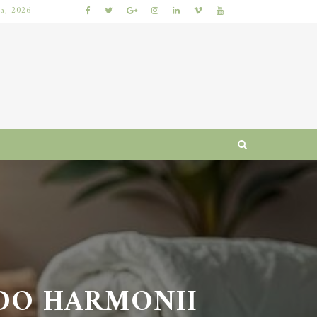
ia, 2026
KIEDY NAJLEPIEJ ODDAĆ ROWER DO SERWISU, ABY ZAOSZCZĘDZIĆ CZAS I PIENIĄDZE?
DO HARMONII