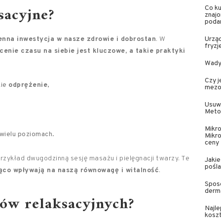
sacyjne?
Co ku
znaj
podar
enna inwestycja w nasze zdrowie i dobrostan
. W
Urząd
fryzj
cenie czasu na siebie jest kluczowe, a takie praktyki
Wady 
Czy j
kie
odprężenie
,
mezot
Usuw
Meto
Mikr
wielu poziomach.
Mikro
ceny
zykład dwugodzinną sesję masażu i pielęgnacji twarzy. Te
Jakie
pośl
co wpływają na naszą równowagę i witalność
.
Sposó
derma
łów relaksacyjnych?
Najle
kosz