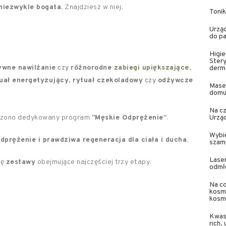
niezwykle bogata.
Znajdziesz w niej:
Tonik
Urząd
do pa
Higie
Stery
ywne nawilżanie
czy
różnorodne
zabiegi upiększające
,
derm
uał energetyzujący
,
rytuał czekoladowy
czy
odżywcze
Masec
dom
Na cz
orzono dedykowany program
“Męskie Odprężenie”
.
Urząd
Wybie
dprężenie i prawdziwa regeneracja dla ciała i ducha.
szamp
Laser
ię
zestawy
obejmujące najczęściej trzy etapy:
odmł
Na co
kosme
kosm
Kwas 
rich