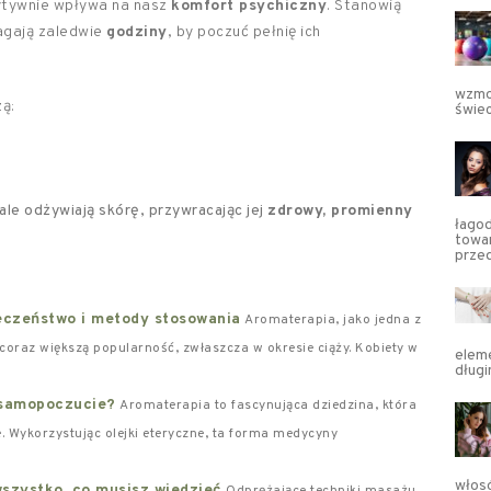
ytywnie wpływa na nasz
komfort psychiczny
. Stanowią
agają zaledwie
godziny
, by poczuć pełnię ich
wzmoc
ą:
świec
ale odżywiają skórę, przywracając jej
zdrowy, promienny
łagod
towa
prze
ieczeństwo i metody stosowania
Aromaterapia, jako jedna z
oraz większą popularność, zwłaszcza w okresie ciąży. Kobiety w
eleme
długi
 samopoczucie?
Aromaterapia to fascynująca dziedzina, która
e. Wykorzystując olejki eteryczne, ta forma medycyny
włos
wszystko, co musisz wiedzieć