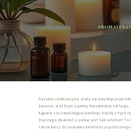
AROMATERAPIA
Rytuały relaksacyjne
stały się nieodłącznym e
świecie, w którym żyjemy. Niezależnie od teg
kąpiele czy nawilżające peelingi, każdy z tych ry
Dlaczego dbałość o siebie jest tak istotna? To
także klucz do poprawy komfortu psychicznego