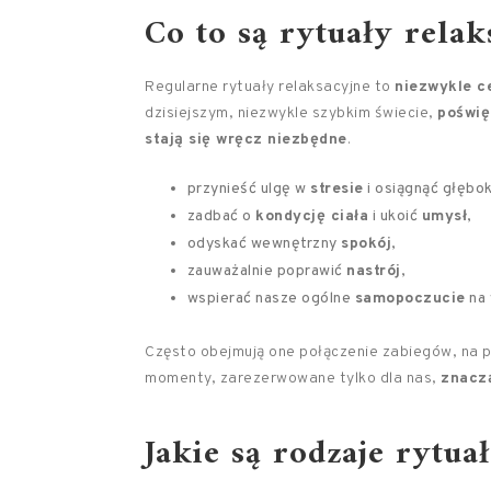
Co to są rytuały relak
Regularne rytuały relaksacyjne to
niezwykle c
dzisiejszym, niezwykle szybkim świecie,
poświę
stają się wręcz niezbędne
.
przynieść ulgę w
stresie
i osiągnąć głębo
zadbać o
kondycję ciała
i ukoić
umysł
,
odyskać wewnętrzny
spokój
,
zauważalnie poprawić
nastrój
,
wspierać nasze ogólne
samopoczucie
na 
Często obejmują one połączenie zabiegów, na pr
momenty, zarezerwowane tylko dla nas,
znaczą
Jakie są rodzaje rytua