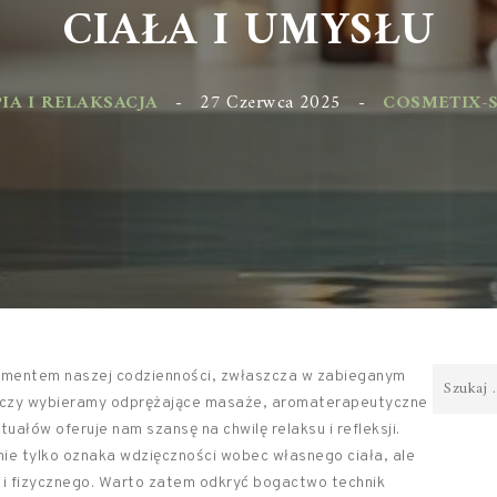
CIAŁA I UMYSŁU
 I RELAKSACJA
-
27 Czerwca 2025
-
COSMETIX-SKL
lementem naszej codzienności, zwłaszcza w zabieganym
o, czy wybieramy odprężające masaże, aromaterapeutyczne
tuałów oferuje nam szansę na chwilę relaksu i refleksji.
 nie tylko oznaka wdzięczności wobec własnego ciała, ale
 i fizycznego. Warto zatem odkryć bogactwo technik