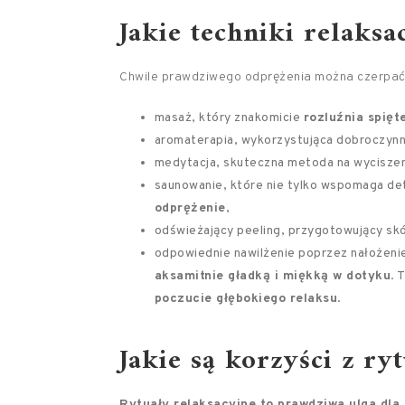
Jakie techniki relaks
Chwile prawdziwego odprężenia można czerpać 
masaż, który znakomicie
rozluźnia spięt
aromaterapia, wykorzystująca dobroczynne
medytacja, skuteczna metoda na wyciszen
saunowanie, które nie tylko wspomaga de
odprężenie
,
odświeżający peeling, przygotowujący skór
odpowiednie nawilżenie poprzez nałożeni
aksamitnie gładką i miękką w dotyku
. 
poczucie głębokiego relaksu
.
Jakie są korzyści z ry
Rytuały relaksacyjne to prawdziwa ulga dla c