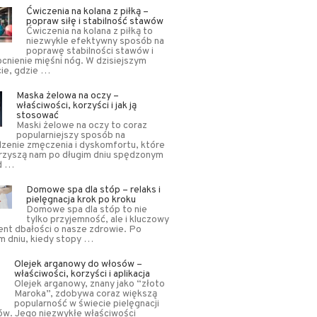
Ćwiczenia na kolana z piłką –
popraw siłę i stabilność stawów
Ćwiczenia na kolana z piłką to
niezwykle efektywny sposób na
poprawę stabilności stawów i
nienie mięśni nóg. W dzisiejszym
ie, gdzie …
Maska żelowa na oczy –
właściwości, korzyści i jak ją
stosować
Maski żelowe na oczy to coraz
popularniejszy sposób na
zenie zmęczenia i dyskomfortu, które
rzyszą nam po długim dniu spędzonym
d …
Domowe spa dla stóp – relaks i
pielęgnacja krok po kroku
Domowe spa dla stóp to nie
tylko przyjemność, ale i kluczowy
nt dbałości o nasze zdrowie. Po
m dniu, kiedy stopy …
Olejek arganowy do włosów –
właściwości, korzyści i aplikacja
Olejek arganowy, znany jako “złoto
Maroka”, zdobywa coraz większą
popularność w świecie pielęgnacji
ów. Jego niezwykłe właściwości