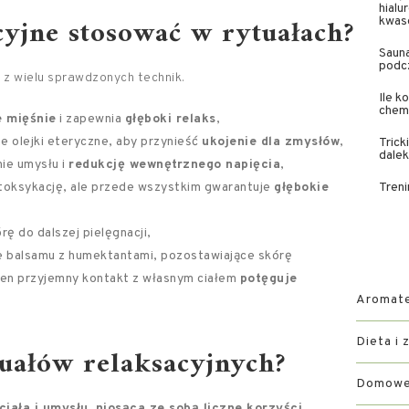
hial
acyjne stosować w rytuałach?
kwas
Sauna
podc
z wielu sprawdzonych technik.
Ile k
chem
e mięśnie
i zapewnia
głęboki relaks
,
 olejki eteryczne, aby przynieść
ukojenie dla zmysłów
,
Trick
dale
ie umysłu i
redukcję wewnętrznego napięcia
,
toksykację, ale przede wszystkim gwarantuje
głębokie
Treni
ę do dalszej pielęgnacji,
e balsamu z humektantami, pozostawiające skórę
Ten przyjemny kontakt z własnym ciałem
potęguje
Aromater
Dieta i 
tuałów relaksacyjnych?
Domowe 
iała i umysłu, niosąca ze sobą liczne korzyści.