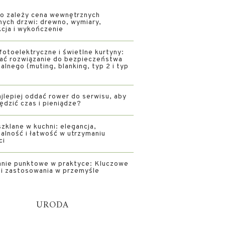
o zależy cena wewnętrznych
nych drzwi: drewno, wymiary,
kcja i wykończenie
fotoelektryczne i świetlne kurtyny:
rać rozwiązanie do bezpieczeństwa
alnego (muting, blanking, typ 2 i typ
jlepiej oddać rower do serwisu, aby
ędzić czas i pieniądze?
zklane w kuchni: elegancja,
alność i łatwość w utrzymaniu
ci
nie punktowe w praktyce: Kluczowe
i i zastosowania w przemyśle
URODA