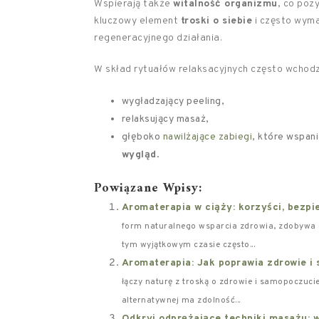
Wspierają także
witalność organizmu
, co poz
kluczowy element
troski o siebie
i często wym
regeneracyjnego działania.
W skład rytuałów relaksacyjnych często wchodz
wygładzający peeling,
relaksujący masaż,
głęboko
nawilżające zabiegi
, które wspani
wygląd
.
Powiązane Wpisy:
Aromaterapia w ciąży: korzyści, bezp
form naturalnego wsparcia zdrowia, zdobywa c
tym wyjątkowym czasie często...
Aromaterapia: Jak poprawia zdrowie i
łączy naturę z troską o zdrowie i samopoczuci
alternatywnej ma zdolność...
Odkryj odprężające techniki masażu: 