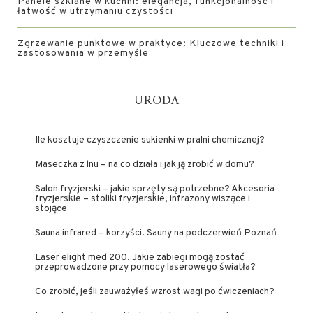
Panele szklane w kuchni: elegancja, funkcjonalność i
łatwość w utrzymaniu czystości
Zgrzewanie punktowe w praktyce: Kluczowe techniki i
zastosowania w przemyśle
URODA
Ile kosztuje czyszczenie sukienki w pralni chemicznej?
Maseczka z lnu – na co działa i jak ją zrobić w domu?
Salon fryzjerski – jakie sprzęty są potrzebne? Akcesoria
fryzjerskie – stoliki fryzjerskie, infrazony wiszące i
stojące
Sauna infrared – korzyści. Sauny na podczerwień Poznań
Laser elight med 200. Jakie zabiegi mogą zostać
przeprowadzone przy pomocy laserowego światła?
Co zrobić, jeśli zauważyłeś wzrost wagi po ćwiczeniach?