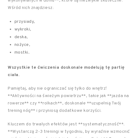
wykonywanych w domu**, które są niezwykle skuteczne.
Wśród nich znajdziesz:
przysiady,
wykroki,
deska,
nożyce,
mostki.
Wszystkie te ćwiczenia doskonale modelują tę partię
ciała.
Pamiętaj, aby nie ograniczać się tylko do wnętrz!
**Aktywności na świeżym powietrzu**, takie jak **jazda na
rowerze** czy **rolkach**, doskonale **uzupełnią Twój
trening nóg** i przyniosą dodatkowe korzyści.
Kluczem do trwałych efektów jest **systematyczność**.
**Wystarczą 2-3 treningi w tygodniu, by wyraźnie wzmocnić