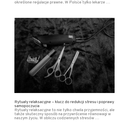
określone regulacje prawne. W Polsce tylko lekarze …
Rytuały relaksacyjne – klucz do redukcji stresu i poprawy
samopoczucia
Rytuały relaksacyjne to nie tylko chwila przyjemności, ale
także skuteczny sposób na przywrócenie równowagi w
naszym życiu. W obliczu codziennych stresów …