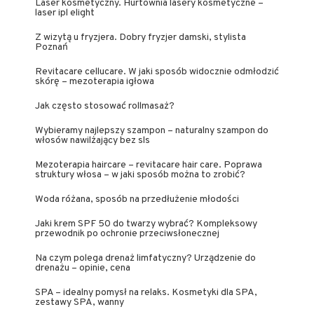
Laser kosmetyczny. Hurtownia lasery kosmetyczne –
laser ipl elight
Z wizytą u fryzjera. Dobry fryzjer damski, stylista
Poznań
Revitacare cellucare. W jaki sposób widocznie odmłodzić
skórę – mezoterapia igłowa
Jak często stosować rollmasaż?
Wybieramy najlepszy szampon – naturalny szampon do
włosów nawilżający bez sls
Mezoterapia haircare – revitacare hair care. Poprawa
struktury włosa – w jaki sposób można to zrobić?
Woda różana, sposób na przedłużenie młodości
Jaki krem SPF 50 do twarzy wybrać? Kompleksowy
przewodnik po ochronie przeciwsłonecznej
Na czym polega drenaż limfatyczny? Urządzenie do
drenażu – opinie, cena
SPA – idealny pomysł na relaks. Kosmetyki dla SPA,
zestawy SPA, wanny