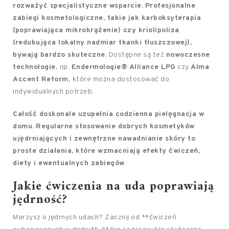
rozważyć specjalistyczne wsparcie.
Profesjonalne
zabiegi kosmetologiczne, takie jak karboksyterapia
(poprawiająca mikrokrążenie) czy kriolipoliza
(redukująca lokalny nadmiar tkanki tłuszczowej),
bywają bardzo skuteczne.
Dostępne są też
nowoczesne
technologie
, np.
Endermologie® Alliance LPG
czy
Alma
Accent Reform
, które można dostosować do
indywidualnych potrzeb.
Całość doskonale uzupełnia codzienna pielęgnacja w
domu.
Regularne stosowanie dobrych kosmetyków
ujędrniających i zewnętrzne nawadnianie skóry to
proste działania, które wzmacniają efekty ćwiczeń,
diety i ewentualnych zabiegów.
Jakie ćwiczenia na uda poprawiają
jędrność?
Marzysz o jędrnych udach? Zacznij od **ćwiczeń