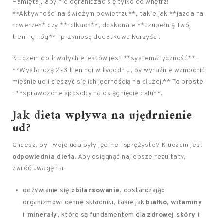
Pamiętaj, aby nie ograniczać się tylko do wnętrz!
**Aktywności na świeżym powietrzu**, takie jak **jazda na
rowerze** czy **rolkach**, doskonale **uzupełnią Twój
trening nóg** i przyniosą dodatkowe korzyści.
Kluczem do trwałych efektów jest **systematyczność**.
**Wystarczą 2-3 treningi w tygodniu, by wyraźnie wzmocnić
mięśnie ud i cieszyć się ich jędrnością na dłużej.** To proste
i **sprawdzone sposoby na osiągnięcie celu**.
Jak dieta wpływa na ujędrnienie
ud?
Chcesz, by Twoje uda były jędrne i sprężyste? Kluczem jest
odpowiednia dieta
. Aby osiągnąć najlepsze rezultaty,
zwróć uwagę na:
odżywianie się
zbilansowanie
, dostarczając
organizmowi cenne składniki, takie jak
białko, witaminy
i minerały
, które są fundamentem dla
zdrowej skóry i