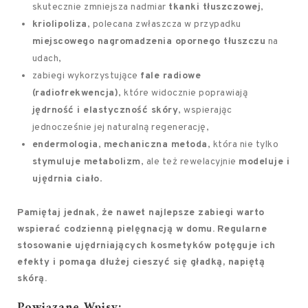
skutecznie zmniejsza nadmiar
tkanki tłuszczowej
,
kriolipoliza
, polecana zwłaszcza w przypadku
miejscowego nagromadzenia opornego tłuszczu
na
udach,
zabiegi wykorzystujące
fale radiowe
(radiofrekwencja)
, które widocznie poprawiają
jędrność i elastyczność skóry
, wspierając
jednocześnie jej naturalną regenerację,
endermologia
,
mechaniczna metoda
, która nie tylko
stymuluje metabolizm
, ale też rewelacyjnie
modeluje i
ujędrnia ciało
.
Pamiętaj jednak, że nawet najlepsze zabiegi warto
wspierać codzienną pielęgnacją w domu.
Regularne
stosowanie ujędrniających kosmetyków potęguje ich
efekty i pomaga dłużej cieszyć się gładką, napiętą
skórą.
Powiązane Wpisy: