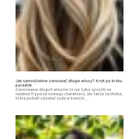
Jak samodzielnie cieniować długie włosy? Krok po kroku
poradnik
Cieniowanie długich włosów to nie tylko sposób na
nadanie fryzurze nowego charakteru, ale także technika,
która potrafi zdziałać cuda w kwestii …