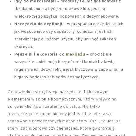
Igły do mezoterapii
– produkty te, mające kontakt z
tkankami, muszą być jednorazowe lub, jeśli są
wielokrotnego użytku, odpowiednio dezynfekowane.
Narzędzia do depilacji
– w przypadku narzędzi takich
jak woskownice czy depilatory, konieczna jest ich
sterylizacja po każdym użyciu, aby uniknąć zakażeń
skórnych.
Pędzelki i akcesoria do
makijażu
– chociaż nie
wszystkie z nich mają bezpośredni kontakt z krwią,
regularna ich dezynfekcja jest kluczowa w zapewnieniu
higieny podczas zabiegów kosmetycznych.
Odpowiednia sterylizacja narzędzi jest kluczowym
elementem w salonie kosmetycznym, który wpływa na
zdrowie klientów i zaufanie do usług. Nie tylko
przestrzeganie zasad higieny jest istotne, ale także
stosowanie nowoczesnych metod sterylizacji, takich jak
sterylizacja parowa czy chemiczna, które gwarantują
skuteczne eliminowanie patogenów. Zapewnienie wysokich