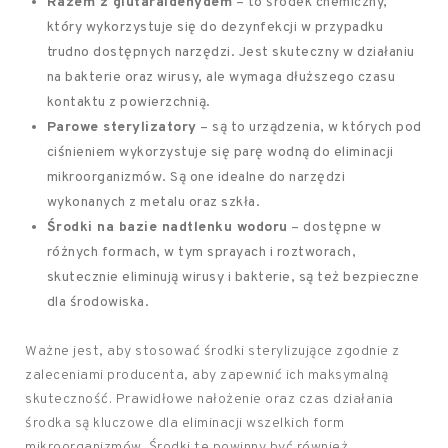
Razem z glutaraldehydem
– to środek chemiczny,
który wykorzystuje się do dezynfekcji w przypadku
trudno dostępnych narzędzi. Jest skuteczny w działaniu
na bakterie oraz wirusy, ale wymaga dłuższego czasu
kontaktu z powierzchnią.
Parowe sterylizatory
– są to urządzenia, w których pod
ciśnieniem wykorzystuje się parę wodną do eliminacji
mikroorganizmów. Są one idealne do narzędzi
wykonanych z metalu oraz szkła.
Środki na bazie nadtlenku wodoru
– dostępne w
różnych formach, w tym sprayach i roztworach,
skutecznie eliminują wirusy i bakterie, są też bezpieczne
dla środowiska.
Ważne jest, aby stosować środki sterylizujące zgodnie z
zaleceniami producenta, aby zapewnić ich maksymalną
skuteczność. Prawidłowe nałożenie oraz czas działania
środka są kluczowe dla eliminacji wszelkich form
mikroorganizmów. Środki te powinny być również