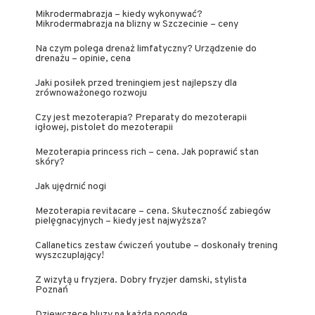
Mikrodermabrazja – kiedy wykonywać?
Mikrodermabrazja na blizny w Szczecinie – ceny
Na czym polega drenaż limfatyczny? Urządzenie do
drenażu – opinie, cena
Jaki posiłek przed treningiem jest najlepszy dla
zrównoważonego rozwoju
Czy jest mezoterapia? Preparaty do mezoterapii
igłowej, pistolet do mezoterapii
Mezoterapia princess rich – cena. Jak poprawić stan
skóry?
Jak ujędrnić nogi
Mezoterapia revitacare – cena. Skuteczność zabiegów
pielęgnacyjnych – kiedy jest najwyższa?
Callanetics zestaw ćwiczeń youtube – doskonały trening
wyszczuplający!
Z wizytą u fryzjera. Dobry fryzjer damski, stylista
Poznań
Dziewczęce bluzy na każdą pogodę