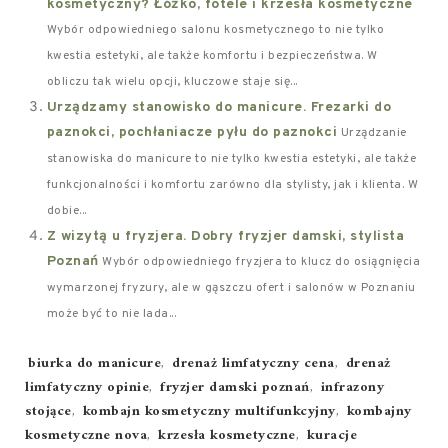
kosmetyczny? Łóżko, fotele i krzesła kosmetyczne
Wybór odpowiedniego salonu kosmetycznego to nie tylko
kwestia estetyki, ale także komfortu i bezpieczeństwa. W
obliczu tak wielu opcji, kluczowe staje się...
Urządzamy stanowisko do manicure. Frezarki do
paznokci, pochłaniacze pyłu do paznokci
Urządzanie
stanowiska do manicure to nie tylko kwestia estetyki, ale także
funkcjonalności i komfortu zarówno dla stylisty, jak i klienta. W
dobie...
Z wizytą u fryzjera. Dobry fryzjer damski, stylista
Poznań
Wybór odpowiedniego fryzjera to klucz do osiągnięcia
wymarzonej fryzury, ale w gąszczu ofert i salonów w Poznaniu
może być to nie lada...
Tags:
biurka do manicure
,
drenaż limfatyczny cena
,
drenaż
limfatyczny opinie
,
fryzjer damski poznań
,
infrazony
stojące
,
kombajn kosmetyczny multifunkcyjny
,
kombajny
kosmetyczne nova
,
krzesła kosmetyczne
,
kuracje