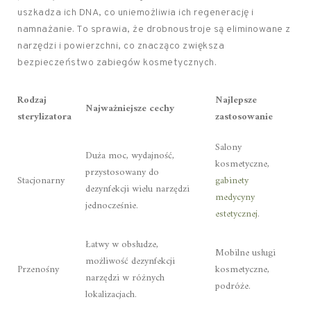
uszkadza ich DNA, co uniemożliwia ich regenerację i
namnażanie. To sprawia, że drobnoustroje są eliminowane z
narzędzi i powierzchni, co znacząco zwiększa
bezpieczeństwo zabiegów kosmetycznych.
Rodzaj
Najlepsze
Najważniejsze cechy
sterylizatora
zastosowanie
Salony
Duża moc, wydajność,
kosmetyczne,
przystosowany do
Stacjonarny
gabinety
dezynfekcji wielu narzędzi
medycyny
jednocześnie.
estetycznej
.
Łatwy w obsłudze,
Mobilne usługi
możliwość dezynfekcji
Przenośny
kosmetyczne,
narzędzi w różnych
podróże.
lokalizacjach.