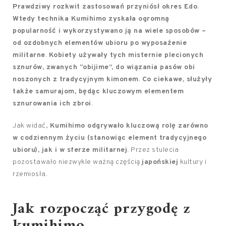
Prawdziwy rozkwit zastosowań przyniósł okres Edo
.
Wtedy technika Kumihimo zyskała ogromną
popularność i wykorzystywano ją na wiele sposobów –
od ozdobnych elementów ubioru po wyposażenie
militarne
.
Kobiety używały tych misternie plecionych
sznurów, zwanych “obijime”, do wiązania pasów obi
noszonych z tradycyjnym kimonem
.
Co ciekawe, służyły
także samurajom, będąc kluczowym elementem
sznurowania ich zbroi
.
Jak widać,
Kumihimo odgrywało kluczową rolę zarówno
w codziennym życiu (stanowiąc element tradycyjnego
ubioru), jak i w sferze militarnej
. Przez stulecia
pozostawało niezwykle ważną częścią
japońskiej
kultury i
rzemiosła.
Jak rozpocząć przygodę z
kumihimo