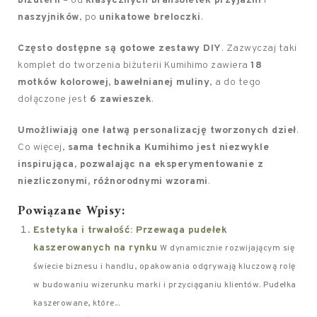
biżuterii
– od
klasycznych bransoletek przyjaźni
i
naszyjników
, po
unikatowe breloczki
.
Często dostępne są gotowe zestawy DIY
. Zazwyczaj taki
komplet do tworzenia biżuterii Kumihimo zawiera
18
motków kolorowej, bawełnianej muliny
, a do tego
dołączone jest
6 zawieszek
.
Umożliwiają one łatwą personalizację tworzonych dzieł
.
Co więcej,
sama technika Kumihimo jest niezwykle
inspirująca, pozwalając na eksperymentowanie z
niezliczonymi, różnorodnymi wzorami
.
Powiązane Wpisy:
Estetyka i trwałość: Przewaga pudełek
kaszerowanych na rynku
W dynamicznie rozwijającym się
świecie biznesu i handlu, opakowania odgrywają kluczową rolę
w budowaniu wizerunku marki i przyciąganiu klientów. Pudełka
kaszerowane, które...