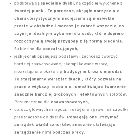
podstawą są
specjalne dyski
, najczęściej wykonane z
twardej pianki
.
Te poręczne, okrągłe narzędzia z
charakterystycznymi nacięciami są niezwykle
proste w obsłudze i możesz je zabrać wszędzie, co
czyni je idealnym wyborem dla osób, które dopiero
rozpoczynają swoją przygodę z tą formą plecenia
.
Są idealne dla
początkujących
,
jeśli jednak opanujesz podstawy i zechcesz tworzyć
bardziej zaawansowane, skomplikowane wzory,
niezastąpione okaże się
tradycyjne krosno marudai
.
To stacjonarny warsztat tkacki, który pozwala na
pracę z większą liczbą nici, umożliwiając tworzenie
znacznie bardziej złożonych i efektownych splotów
.
Przeznaczone dla
zaawansowanych
,
oprócz głównych narzędzi, niezbędne są również
szpulki
przeznaczone do dysków.
Pomagają one utrzymać
porządek wśród sznurków, znacznie ułatwiając
zarządzanie nimi podczas pracy
,