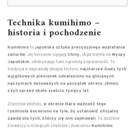
Technika kumihimo –
historia i pochodzenie
Kumihimo
to
japońska sztuka precyzyjnego wyplatania
sznurów
. Jej korzenie sięgają
Chiny
, skąd trafiła na
Wyspy
Japońskie
, zdobywając tam ogromną popularność. To
tradycja o naprawdę długiej historii;
najstarsze ślady tych
wyjątkowych plecionek odnaleziono na glinianych
naczyniach datowanych na początek okresu Jōmon,
czyli sprzed około sześciu tysięcy lat
.
Znacznie później,
w okresie Nara ważność tego
rzemiosła doceniono na tyle, by ustanowić oficjalny
zawód dla tych, którzy się nim zajmowali
. To dobitnie
świadczy o rosnącym statusie i znaczeniu
Kumihimo
.