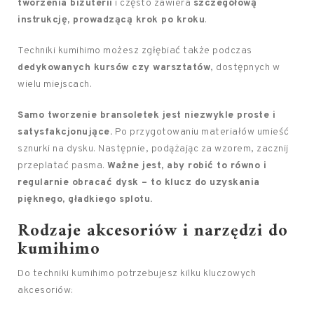
tworzenia biżuterii
i często zawiera
szczegółową
instrukcję, prowadzącą krok po kroku
.
Techniki kumihimo możesz zgłębiać także podczas
dedykowanych kursów czy warsztatów
, dostępnych w
wielu miejscach.
Samo tworzenie bransoletek jest niezwykle proste i
satysfakcjonujące.
Po przygotowaniu materiałów umieść
sznurki na dysku. Następnie, podążając za wzorem, zacznij
przeplatać pasma.
Ważne jest, aby robić to równo i
regularnie obracać dysk – to klucz do uzyskania
pięknego, gładkiego splotu.
Rodzaje akcesoriów i narzędzi do
kumihimo
Do techniki kumihimo potrzebujesz kilku kluczowych
akcesoriów: