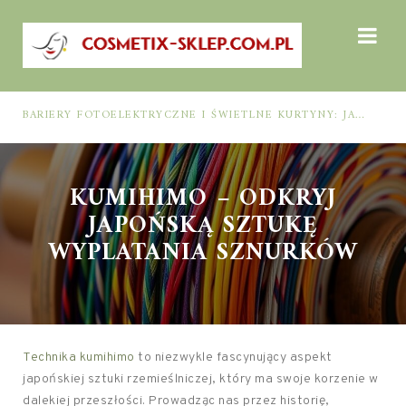
BARIERY FOTOELEKTRYCZNE I ŚWIETLNE KURTYNY: JAK DOBRAĆ ROZWIĄZANIE DO BEZPIECZEŃSTWA FUNKCJONALNEGO (MUTING, BLANKING, TYP 2 I TYP 4)
KUMIHIMO – ODKRYJ
JAPOŃSKĄ SZTUKĘ
WYPLATANIA SZNURKÓW
Technika kumihimo
to niezwykle fascynujący aspekt
japońskiej sztuki rzemieślniczej, który ma swoje korzenie w
dalekiej przeszłości. Prowadząc nas przez historię,