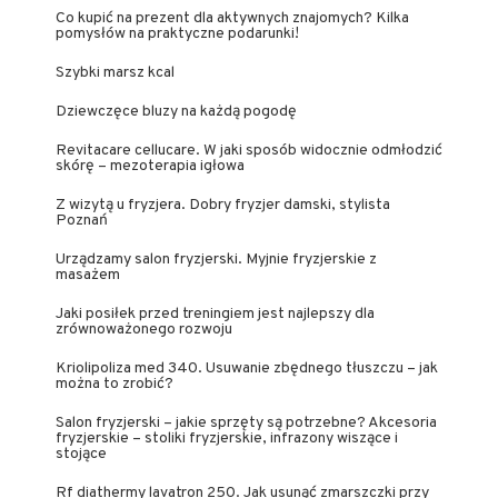
Co kupić na prezent dla aktywnych znajomych? Kilka
pomysłów na praktyczne podarunki!
Szybki marsz kcal
Dziewczęce bluzy na każdą pogodę
Revitacare cellucare. W jaki sposób widocznie odmłodzić
skórę – mezoterapia igłowa
Z wizytą u fryzjera. Dobry fryzjer damski, stylista
Poznań
Urządzamy salon fryzjerski. Myjnie fryzjerskie z
masażem
Jaki posiłek przed treningiem jest najlepszy dla
zrównoważonego rozwoju
Kriolipoliza med 340. Usuwanie zbędnego tłuszczu – jak
można to zrobić?
Salon fryzjerski – jakie sprzęty są potrzebne? Akcesoria
fryzjerskie – stoliki fryzjerskie, infrazony wiszące i
stojące
Rf diathermy lavatron 250. Jak usunąć zmarszczki przy