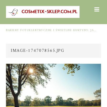
BARIERY FOTOELEKTRYCZNE I ŚWIETLNE KURTYNY: JAK DOBRAĆ ROZWIĄZANIE DO BEZPIECZEŃSTWA FUNKCJONALNEGO (MUTING, BLANKING, TYP 2 I TYP 4)
IMAGE-1747078565.JPG