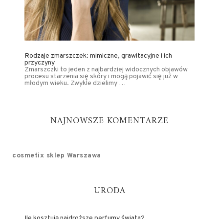
Rodzaje zmarszczek: mimiczne, grawitacyjne i ich
przyczyny
Zmarszczki to jeden z najbardziej widocznych objawów
procesu starzenia się skóry i mogą pojawić się już w
młodym wieku. Zwykle dzielimy …
NAJNOWSZE KOMENTARZE
cosmetix sklep Warszawa
URODA
Ile kosztują najdroższe perfumy świata?