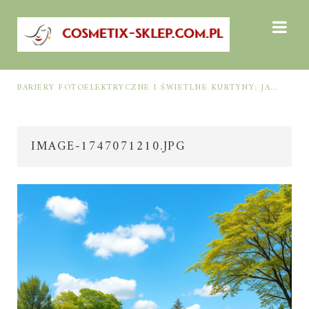
BARIERY FOTOELEKTRYCZNE I ŚWIETLNE KURTYNY: JAK DOBRAĆ ROZWIĄZANIE DO BEZPIECZEŃSTWA FUNKCJONALNEGO (MUTING, BLANKING, TYP 2 I TYP 4)
IMAGE-1747071210.JPG