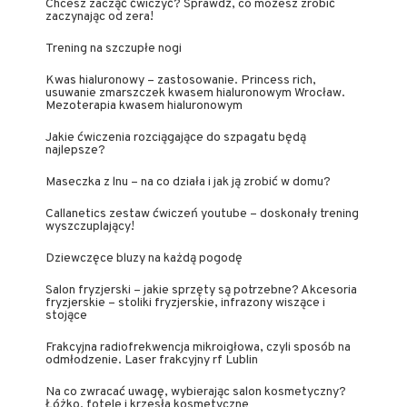
Chcesz zacząć ćwiczyć? Sprawdź, co możesz zrobić
zaczynając od zera!
Trening na szczupłe nogi
Kwas hialuronowy – zastosowanie. Princess rich,
usuwanie zmarszczek kwasem hialuronowym Wrocław.
Mezoterapia kwasem hialuronowym
Jakie ćwiczenia rozciągające do szpagatu będą
najlepsze?
Maseczka z lnu – na co działa i jak ją zrobić w domu?
Callanetics zestaw ćwiczeń youtube – doskonały trening
wyszczuplający!
Dziewczęce bluzy na każdą pogodę
Salon fryzjerski – jakie sprzęty są potrzebne? Akcesoria
fryzjerskie – stoliki fryzjerskie, infrazony wiszące i
stojące
Frakcyjna radiofrekwencja mikroigłowa, czyli sposób na
odmłodzenie. Laser frakcyjny rf Lublin
Na co zwracać uwagę, wybierając salon kosmetyczny?
Łóżko, fotele i krzesła kosmetyczne