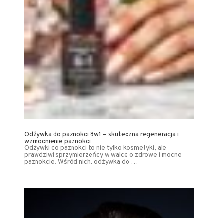
Odżywka do paznokci 8w1 – skuteczna regeneracja i
wzmocnienie paznokci
Odżywki do paznokci to nie tylko kosmetyki, ale
prawdziwi sprzymierzeńcy w walce o zdrowe i mocne
paznokcie. Wśród nich, odżywka do …