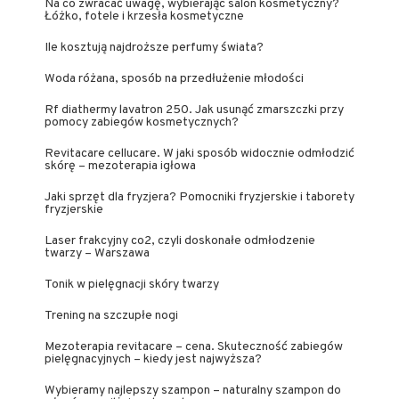
Na co zwracać uwagę, wybierając salon kosmetyczny?
Łóżko, fotele i krzesła kosmetyczne
Ile kosztują najdroższe perfumy świata?
Woda różana, sposób na przedłużenie młodości
Rf diathermy lavatron 250. Jak usunąć zmarszczki przy
pomocy zabiegów kosmetycznych?
Revitacare cellucare. W jaki sposób widocznie odmłodzić
skórę – mezoterapia igłowa
Jaki sprzęt dla fryzjera? Pomocniki fryzjerskie i taborety
fryzjerskie
Laser frakcyjny co2, czyli doskonałe odmłodzenie
twarzy – Warszawa
Tonik w pielęgnacji skóry twarzy
Trening na szczupłe nogi
Mezoterapia revitacare – cena. Skuteczność zabiegów
pielęgnacyjnych – kiedy jest najwyższa?
Wybieramy najlepszy szampon – naturalny szampon do