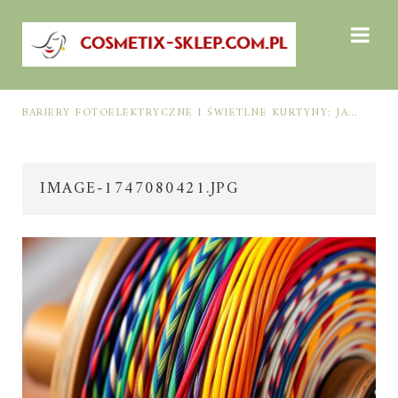
BARIERY FOTOELEKTRYCZNE I ŚWIETLNE KURTYNY: JAK DOBRAĆ ROZWIĄZANIE DO BEZPIECZEŃSTWA FUNKCJONALNEGO (MUTING, BLANKING, TYP 2 I TYP 4)
IMAGE-1747080421.JPG